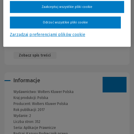
podawanie w nich informacji niezgodnych z prawdą.
Zaakceptuj wszystkie pliki cookie
Adresaci:
Odrzuć wszystkie pliki cookie
Publikacja jest przeznaczona dla aplikantów sędziowskich,
prokuratorskich, adwokackich i radcowskich. Będzie pomocna
Zarządzaj preferencjami plików cookie
również studentom w przygotowaniu się do egzaminu na
aplikację.
Zobacz spis treści
Informacje
Wydawnictwo:
Wolters Kluwer Polska
Kraj produkcji: Polska
Producent:
Wolters Kluwer Polska
Rok publikacji:
2017
Wydanie:
2
Liczba stron:
352
Seria:
Aplikacje Prawnicze
Rodzaj:
Kazusy
Podręcznik prawo