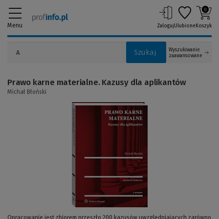
0
Menu
Zaloguj
Ulubione
Koszyk
Wyszukiwanie
Szukaj
zaawansowane
Prawo karne materialne. Kazusy dla aplikantów
Michał Błoński
(Link
do
innej
strony)
Opracowanie jest zbiorem przeszło 200 kazusów uwzględniających zarówno