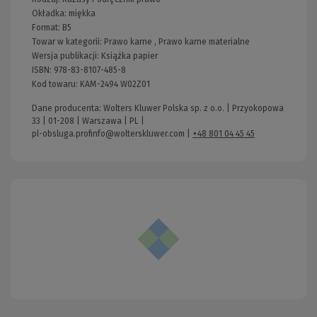
Okładka:
miękka
Format:
B5
Towar w kategorii:
Prawo karne
,
Prawo karne materialne
Wersja publikacji:
Książka papier
ISBN:
978-83-8107-485-8
Kod towaru:
KAM-2494 W02Z01
Dane producenta: Wolters Kluwer Polska sp. z o.o. | Przyokopowa
33 | 01-208 | Warszawa | PL |
pl-obsluga.profinfo@wolterskluwer.com
|
+48 801 04 45 45