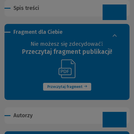
Spis treści
Fragment dla Ciebie
Nie możesz się zdecydować?
Przeczytaj fragment publikacji!
(Link
(Nowe
do
okno)
innej
strony)
Przeczytaj fragment
Autorzy