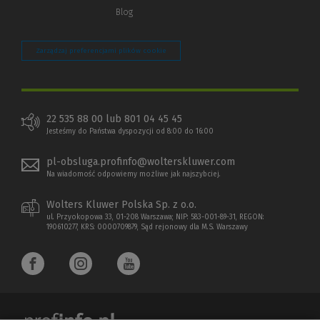
Blog
Zarządzaj preferencjami plików cookie
22 535 88 00 lub 801 04 45 45
Jesteśmy do Państwa dyspozycji od 8:00 do 16:00
pl-obsluga.profinfo@wolterskluwer.com
Na wiadomość odpowiemy możliwe jak najszybciej.
Wolters Kluwer Polska Sp. z o.o.
ul. Przyokopowa 33, 01-208 Warszawa; NIP: 583-001-89-31, REGON:
190610277, KRS: 0000709879, Sąd rejonowy dla M.S. Warszawy