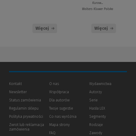
Kurow...
Wolters Kluwer Polska
Więcej
Więcej
Kontakt
O nas
Wydawnictwa
Newsletter
Współpraca
Autorzy
Status zamówienia
Dla autorów
(Nowe
(Link
Serie
okno)
do
Regulamin sklepu
Twoje sugestie
Hasła LEX
innej
strony)
Polityka prywatności
(Nowe
(Link
Co nas wyróżnia
Segmenty
okno)
do
Zwrot lub reklamacja
Mapa strony
Rodzaje
innej
zamówienia
strony)
FAQ
Zawody