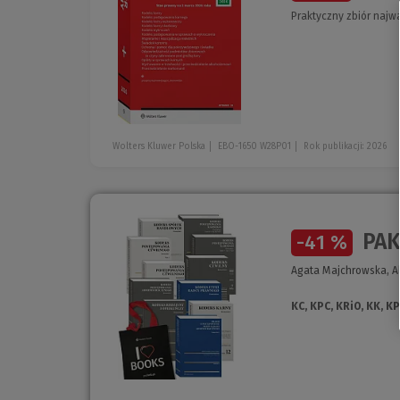
Praktyczny zbiór najw
Wolters Kluwer Polska
EBO-1650 W28P01
Rok publikacji: 2026
PAK
-41 %
Agata Majchrowska, Al
KC, KPC, KRiO, KK, 