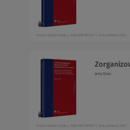
Wolters Kluwer Polska
KAM-2292 W01Z01
Rok publikacji: 2013
Zorganizo
Jerzy Duży
Wolters Kluwer Polska
KAM-2190 W01P01
Rok publikacji: 2013