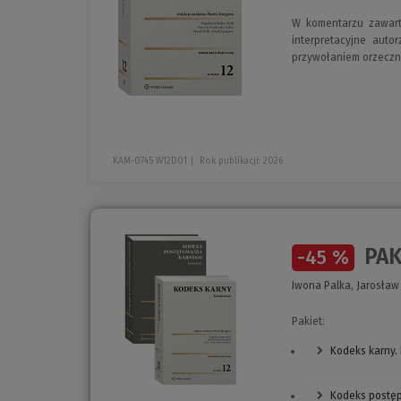
W komentarzu zawart
interpretacyjne aut
przywołaniem orzeczn
KAM-0745 W12D01
Rok publikacji: 2026
PAK
-45 %
Iwona Palka, Jarosław 
Pakiet:
Kodeks karny.
Kodeks postę