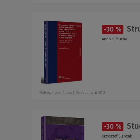
Stru
-30 %
Andrzej Mucha
Wolters Kluwer Polska
Rok publikacji: 2013
Stud
-30 %
Krzysztof Ślebzak