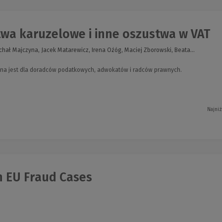
wa karuzelowe i inne oszustwa w VAT
chał Majczyna, Jacek Matarewicz, Irena Ożóg, Maciej Zborowski, Beata...
ona jest dla doradców podatkowych, adwokatów i radców prawnych.
Najniż
n EU Fraud Cases