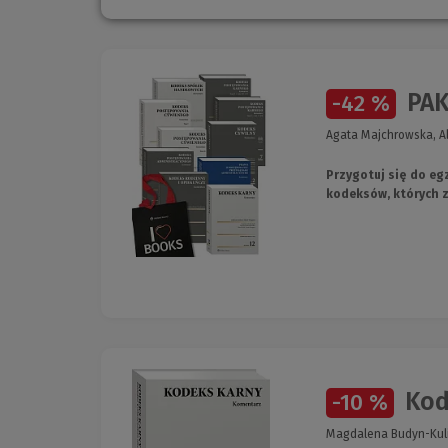
PAKI
-42 %
Agata Majchrowska, Al
Przygotuj się do e
kodeksów, których 
Kod
-10 %
Magdalena Budyn-Kuli