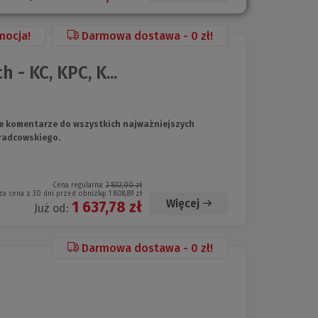
mocja!
Darmowa dostawa - 0 zł!
- KC, KPC, K...
e komentarze do wszystkich najważniejszych
radcowskiego.
Cena regularna:
2 832,00 zł
za cena z 30 dni przed obniżką:
1 808,89 zł
Więcej
1 637,78 zł
Już od:
Darmowa dostawa - 0 zł!