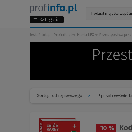
Kategorie
Jesteś tutaj:
Profinfo.pl
Hasła LEX
Przestępstwa prze
Przes
Sortuj:
Sposób wyświetla
Kode
-10 %