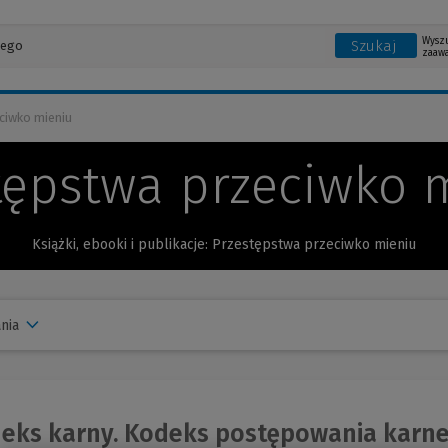
Wysz
Szukaj
zaaw
ciwko mieniu
tępstwa przeciwko 
Książki, ebooki i publikacje: Przestępstwa przeciwko mieniu
nia
ks karny. Kodeks postępowania karneg