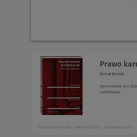
Prawo karn
Michał Błoński
Opracowanie jest zbio
zachowania.
Wolters Kluwer Polska
KAM-2494 W02Z01
Rok publikacji: 2017