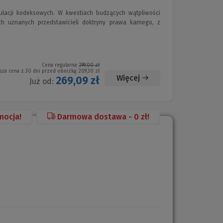
ulacji kodeksowych. W kwestiach budzących wątpliwości
ch uznanych przedstawicieli doktryny prawa karnego, z
Cena regularna:
299,00 zł
sza cena z 30 dni przed obniżką:
209,30 zł
Więcej
269,09 zł
Już od:
mocja!
Darmowa dostawa - 0 zł!