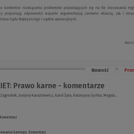
o konkretne rozwiązania problemów pojawiających się na tle stosowania reg
orzy proponują odpowiedzi wsparte argumentacją zarówno własną, jak i inny
ictwa Sądu Najwyższego i sądów apelacyjnych.
Najniż
Nowość
Pro
IET: Prawo karne - komentarze
Zagrodnik, Justyna Karaźniewicz, Karol Żyła, Katarzyna Sychta, Magda...
 Komentarz
(Nowe
okno)
powania karnego. Komentarz
(Nowe