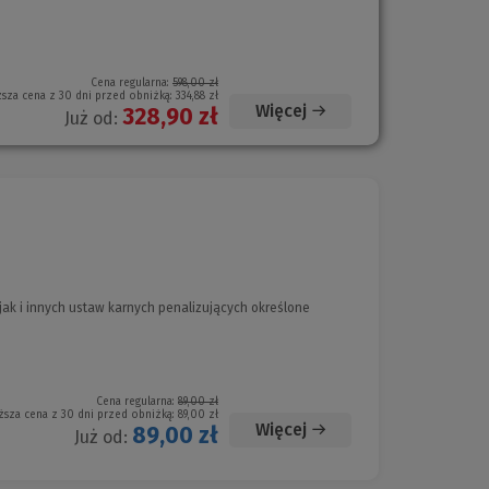
Cena regularna:
598,00 zł
ższa cena z 30 dni przed obniżką:
334,88 zł
Więcej
328,90 zł
Już od:
ak i innych ustaw karnych penalizujących określone
Cena regularna:
89,00 zł
ższa cena z 30 dni przed obniżką:
89,00 zł
Więcej
89,00 zł
Już od: