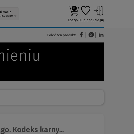
0
ukiwanie
ansowane
Koszyk
Ulubione
Zaloguj
(Nowe okno)
(Link do innej strony)
(Link do innej strony)
Poleć ten produkt:
mieniu
o. Kodeks karny...