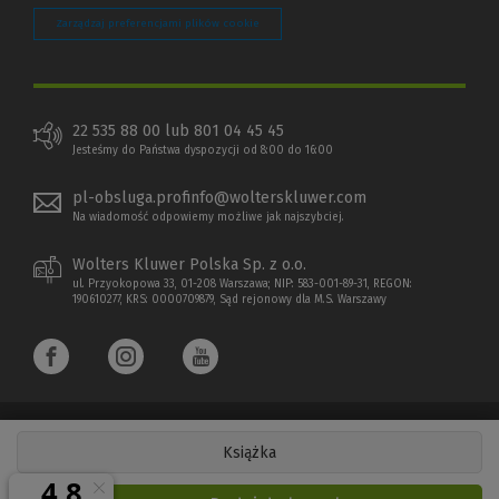
Zarządzaj preferencjami plików cookie
22 535 88 00 lub 801 04 45 45
Jesteśmy do Państwa dyspozycji od 8:00 do 16:00
pl-obsluga.profinfo@wolterskluwer.com
Na wiadomość odpowiemy możliwe jak najszybciej.
Wolters Kluwer Polska Sp. z o.o.
ul. Przyokopowa 33, 01-208 Warszawa; NIP: 583-001-89-31, REGON:
190610277, KRS: 0000709879, Sąd rejonowy dla M.S. Warszawy
Książka
Copyright 1997 - 2026 Wolters Kluwer Polska Sp. z o.o.