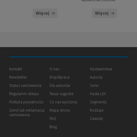
Wydawnictwo Literackie
Więcej
Więcej
Kontakt
O nas
Wydawnictwa
Newsletter
Współpraca
Autorzy
Status zamówienia
Dla autorów
(Nowe
(Link
Serie
okno)
do
Regulamin sklepu
Twoje sugestie
Hasła LEX
innej
strony)
Polityka prywatności
(Nowe
(Link
Co nas wyróżnia
Segmenty
okno)
do
Zwrot lub reklamacja
Mapa strony
Rodzaje
innej
zamówienia
strony)
FAQ
Zawody
Blog