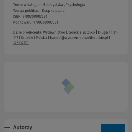
Towar w kategorii:
Beletrystyka
,
Psychologia
Wersja publikacji:
Książka papier
ISBN:
9788308083581
Kod towaru:
9788308083581
Dane producenta: Wydawnictwo Literackie sp.z o.o | Długa 1 | 31-
147 | Kraków | Polska |
handel@wydawmnictwoliterackie.pl
|
126192770
Autorzy