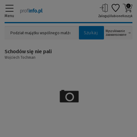
0
Menu
Zaloguj
Ulubione
Koszyk
Wyszukiwanie
Szukaj
zaawansowane
Schodów się nie pali
Wojciech Tochman