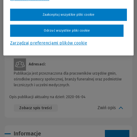
przynależności do organizacji, danych osobowych).
Skutki zgonu przedstawione zostały również w relacji jednostka –
Zaakceptuj wszystkie pliki cookie
państwo – społeczeństwo; w tej płaszczyźnie mowa jest o śmierci
jako zagrożeniu dla bezpieczeństwa sanitarnego (
w tym w
odniesieniu do epidemii COVID-19
), donacji zwłok oraz
Odrzuć wszystkie pliki cookie
pośmiertnej transplantacji. Inna część rozważań koncentruje się
na obowiązkach państwa związanych z rejestracją zgonu,
Zarządzaj preferencjami plików cookie
ochroną zwłok ludzkich i ich pochówkiem oraz troską o miejsca
pośmiertnego kultu.
Adresaci:
Publikacja jest przeznaczona dla pracowników urzędów gmin,
ośrodków pomocy społecznej, branży funeralnej oraz podmiotów
leczniczych i uczelni medycznych.
Opis publikacji aktualny na dzień: 2020-06-04
Zwiń opis
Zobacz spis treści
Informacje