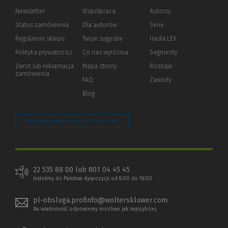
Newsletter
Współpraca
Autorzy
Status zamówienia
Dla autorów
(Nowe
(Link
Serie
okno)
do
Regulamin sklepu
Twoje sugestie
Hasła LEX
innej
strony)
Polityka prywatności
(Nowe
(Link
Co nas wyróżnia
Segmenty
okno)
do
Zwrot lub reklamacja
Mapa strony
Rodzaje
innej
zamówienia
strony)
FAQ
Zawody
Blog
Zarządzaj preferencjami plików cookie
22 535 88 00 lub 801 04 45 45
Jesteśmy do Państwa dyspozycji od 8:00 do 16:00
pl-obsluga.profinfo@wolterskluwer.com
Na wiadomość odpowiemy możliwe jak najszybciej.