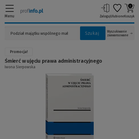
0
Menu
Zaloguj
Ulubione
Koszyk
Wyszukiwanie
Szukaj
zaawansowane
Promocja!
Śmierć w ujęciu prawa administracyjnego
Iwona Sierpowska
(Link
do
innej
strony)