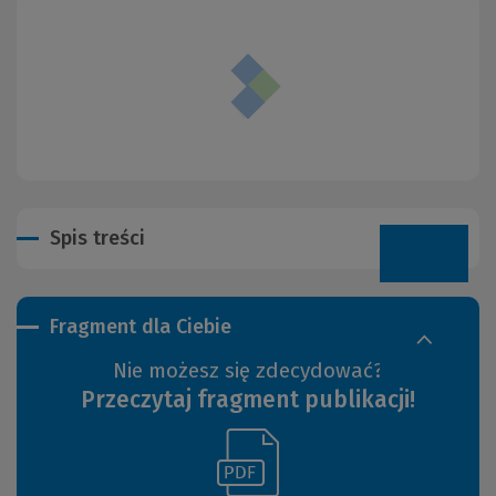
Spis treści
Fragment dla Ciebie
Nie możesz się zdecydować?
Przeczytaj fragment publikacji!
(Link
(Nowe
do
okno)
innej