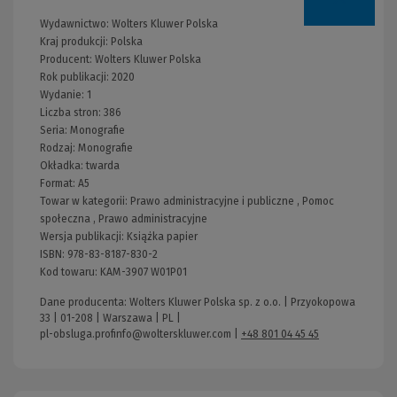
Wydawnictwo:
Wolters Kluwer Polska
Kraj produkcji: Polska
Producent:
Wolters Kluwer Polska
Rok publikacji:
2020
Wydanie:
1
Liczba stron:
386
Seria:
Monografie
Rodzaj:
Monografie
Okładka:
twarda
Format:
A5
Towar w kategorii:
Prawo administracyjne i publiczne
,
Pomoc
społeczna
,
Prawo administracyjne
Wersja publikacji:
Książka papier
ISBN:
978-83-8187-830-2
Kod towaru:
KAM-3907 W01P01
Dane producenta: Wolters Kluwer Polska sp. z o.o. | Przyokopowa
33 | 01-208 | Warszawa | PL |
pl-obsluga.profinfo@wolterskluwer.com
|
+48 801 04 45 45