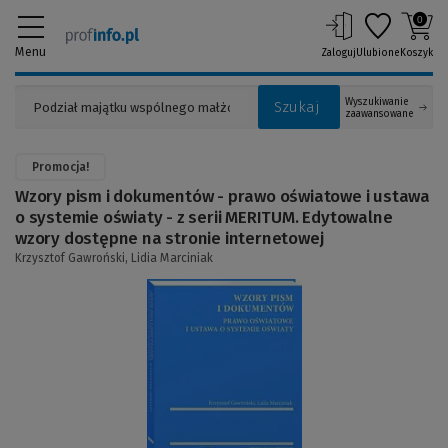
0
Menu
Zaloguj
Ulubione
Koszyk
Wyszukiwanie
Szukaj
zaawansowane
Promocja!
Wzory pism i dokumentów - prawo oświatowe i ustawa
o systemie oświaty - z serii MERITUM. Edytowalne
wzory dostępne na stronie internetowej
Krzysztof Gawroński,
Lidia Marciniak
(Link
do
innej
strony)