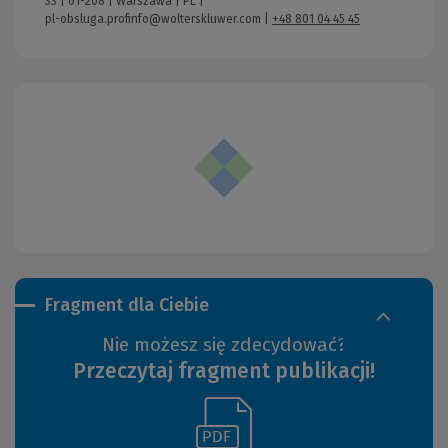
33 | 01-208 | Warszawa | PL |
pl-obsluga.profinfo@wolterskluwer.com
|
+48 801 04 45 45
Fragment dla Ciebie
Nie możesz się zdecydować?
Przeczytaj fragment publikacji!
(Link
(Nowe
do