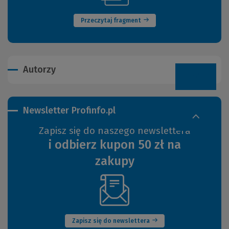
okno)
innej
strony)
Przeczytaj fragment
Autorzy
Newsletter Profinfo.pl
Zapisz się do naszego newslettera
i odbierz kupon 50 zł na
zakupy
(Nowe
okno)
Zapisz się do newslettera