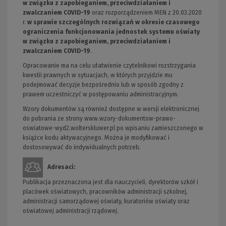
w związku z zapobieganiem, przeciwdziałaniem i
zwalczaniem COVID-19
oraz rozporządzeniem MEN z 20.03.2020
r.
w sprawie szczególnych rozwiązań w okresie czasowego
ograniczenia funkcjonowania jednostek systemu oświaty
w związku z zapobieganiem, przeciwdziałaniem i
zwalczaniem COVID-19
.
Opracowanie ma na celu ułatwienie czytelnikowi rozstrzygania
kwestii prawnych w sytuacjach, w których przyjdzie mu
podejmować decyzje bezpośrednio lub w sposób zgodny z
prawem uczestniczyć w postępowaniu administracyjnym.
Wzory dokumentów są również dostępne w wersji elektronicznej
do pobrania ze strony www.wzory-dokumentow-prawo-
oswiatowe-wyd2.wolterskluwer.pl po wpisaniu zamieszczonego w
książce kodu aktywacyjnego. Można je modyfikować i
dostosowywać do indywidualnych potrzeb.
Adresaci:
Publikacja przeznaczona jest dla nauczycieli, dyrektorów szkół i
placówek oświatowych, pracowników administracji szkolnej,
administracji samorządowej oświaty, kuratoriów oświaty oraz
oświatowej administracji rządowej.