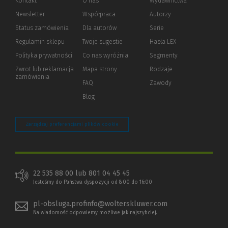
Kontakt
O nas
Wydawnictwa
Newsletter
Współpraca
Autorzy
Status zamówienia
Dla autorów
(Nowe
(Link
Serie
okno)
do
Regulamin sklepu
Twoje sugestie
Hasła LEX
innej
strony)
Polityka prywatności
(Nowe
(Link
Co nas wyróżnia
Segmenty
okno)
do
Zwrot lub reklamacja
Mapa strony
Rodzaje
innej
zamówienia
strony)
FAQ
Zawody
Blog
Zarządzaj preferencjami plików cookie
22 535 88 00 lub 801 04 45 45
Jesteśmy do Państwa dyspozycji od 8:00 do 16:00
pl-obsluga.profinfo@wolterskluwer.com
Na wiadomość odpowiemy możliwe jak najszybciej.