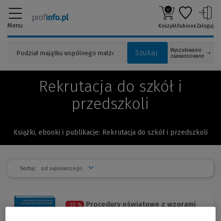
0
Menu
Koszyk
Ulubione
Zaloguj
Wyszukiwanie
Szukaj
zaawansowane
Rekrutacja do szkół i
przedszkoli
Książki, ebooki i publikacje: Rekrutacja do szkół i przedszkoli
Sortuj:
Procedury oświatowe z wzorami
-30 %
dokumentów. Tom 1. Prawo...