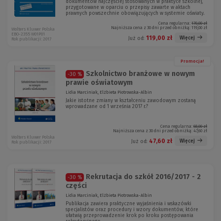
dokumentów najczęściej stosowanych w praktyce szkolnej,
przygotowane w oparciu o przepisy zawarte w aktach
prawnych powszechnie obowiązujących w systemie oświaty.
Cena regularna:
170,00 zł
Najniższa cena z 30 dni przed obniżką:
119,00 zł
Wolters Kluwer Polska
EBO-2355 W01P01
119,00 zł
Więcej
Już od:
Rok publikacji: 2017
Promocja!
Szkolnictwo branżowe w nowym
-30 %
prawie oświatowym
Lidia Marciniak, Elżbieta Piotrowska-Albin
Jakie istotne zmiany w kształceniu zawodowym zostaną
wprowadzane od 1 września 2017 r.?
Cena regularna:
68,00 zł
Najniższa cena z 30 dni przed obniżką:
47,60 zł
Wolters Kluwer Polska
47,60 zł
Więcej
Już od:
Rok publikacji: 2017
Rekrutacja do szkół 2016/2017 - 2
-30 %
części
Lidia Marciniak, Elżbieta Piotrowska-Albin
Publikacja zawiera praktyczne wyjaśnienia i wskazówki
specjalistów oraz procedury i wzory dokumentów, które
ułatwią przeprowadzenie krok po kroku postępowania