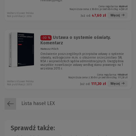
rekrutacyjnego.
Cena regularna:
68,00 zł
Najniższa cena z 30 dni przed obniżką:
47,60 zł
Wolters Kluwer Polska
47,60 zł
Więcej
Już od:
Rok publikacji: 2016
Ustawa o systemie oświaty.
-30 %
Komentarz
Mateusz Pilich
Omówienie poszczególnych przepisów ustawy o systemie
oświaty, wzbogacone m.in. o obszerne orzecznictwo SN,
NSA i wojewódzkich sądów administracyjnych. Uwzględnia
wszystkie nowelizacje ustawy według stanu prawnego na 1
września 2015 r.
Cena regularna:
159,00 zł
Najniższa cena z 30 dni przed obniżką:
111,30 zł
Wolters Kluwer Polska
111,30 zł
Więcej
Już od:
Rok publikacji: 2015
Lista haseł LEX
Sprawdź także: