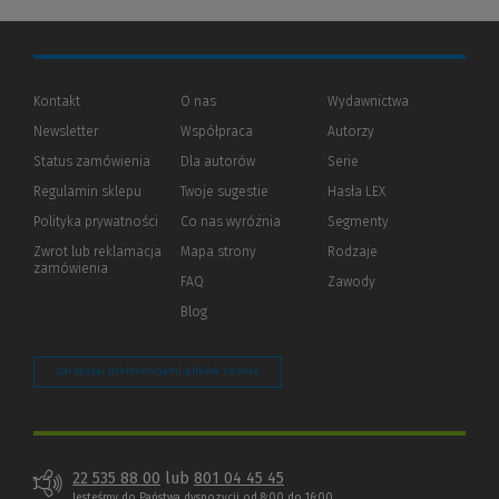
Kontakt
O nas
Wydawnictwa
Newsletter
Współpraca
Autorzy
Status zamówienia
Dla autorów
(Nowe
(Link
Serie
okno)
do
Regulamin sklepu
Twoje sugestie
Hasła LEX
innej
strony)
Polityka prywatności
(Nowe
(Link
Co nas wyróżnia
Segmenty
okno)
do
Zwrot lub reklamacja
Mapa strony
Rodzaje
innej
zamówienia
strony)
FAQ
Zawody
Blog
Zarządzaj preferencjami plików cookie
22 535 88 00
lub
801 04 45 45
Jesteśmy do Państwa dyspozycji od 8:00 do 16:00