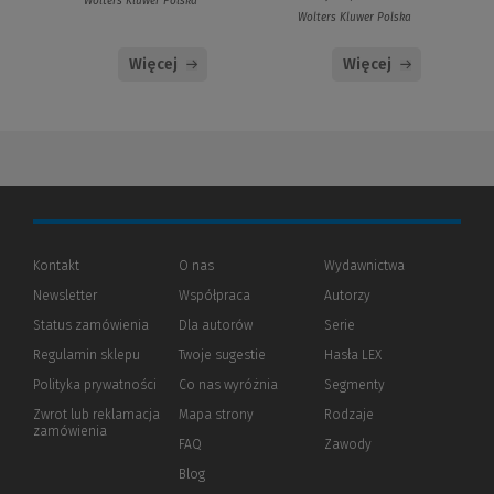
Wolters Kluwer Polska
Wolters Kluwer Polska
Więcej
Więcej
Kontakt
O nas
Wydawnictwa
Newsletter
Współpraca
Autorzy
Status zamówienia
Dla autorów
(Nowe
(Link
Serie
okno)
do
Regulamin sklepu
Twoje sugestie
Hasła LEX
innej
strony)
Polityka prywatności
(Nowe
(Link
Co nas wyróżnia
Segmenty
okno)
do
Zwrot lub reklamacja
Mapa strony
Rodzaje
innej
zamówienia
strony)
FAQ
Zawody
Blog