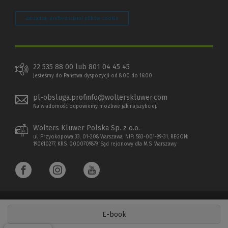
Zarządzaj preferencjami plików cookie
22 535 88 00 lub 801 04 45 45
Jesteśmy do Państwa dyspozycji od 8:00 do 16:00
pl-obsluga.profinfo@wolterskluwer.com
Na wiadomość odpowiemy możliwe jak najszybciej.
Wolters Kluwer Polska Sp. z o.o.
ul. Przyokopowa 33, 01-208 Warszawa; NIP: 583-001-89-31, REGON:
190610277, KRS: 0000709879, Sąd rejonowy dla M.S. Warszawy
E-book