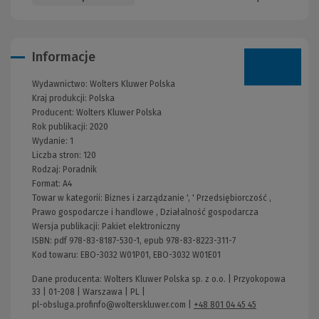
Informacje
Wydawnictwo:
Wolters Kluwer Polska
Kraj produkcji: Polska
Producent:
Wolters Kluwer Polska
Rok publikacji:
2020
Wydanie:
1
Liczba stron:
120
Rodzaj:
Poradnik
Format:
A4
Towar w kategorii:
Biznes i zarządzanie
', '
Przedsiębiorczość
,
Prawo gospodarcze i handlowe
,
Działalność gospodarcza
Wersja publikacji:
Pakiet elektroniczny
ISBN:
pdf 978-83-8187-530-1, epub 978-83-8223-311-7
Kod towaru:
EBO-3032 W01P01, EBO-3032 W01E01
Dane producenta: Wolters Kluwer Polska sp. z o.o. | Przyokopowa
33 | 01-208 | Warszawa | PL |
pl-obsluga.profinfo@wolterskluwer.com
|
+48 801 04 45 45