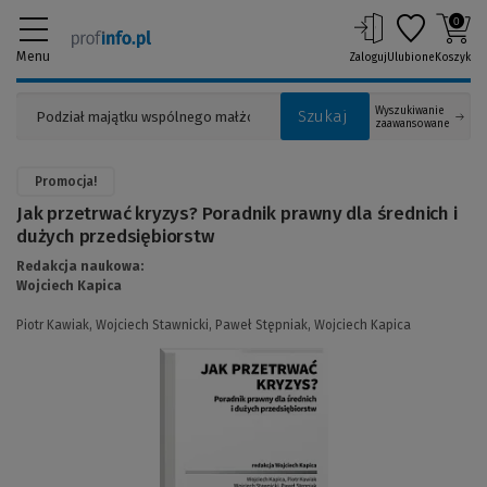
0
Menu
Zaloguj
Ulubione
Koszyk
Wyszukiwanie
Szukaj
zaawansowane
Promocja!
Jak przetrwać kryzys? Poradnik prawny dla średnich i
dużych przedsiębiorstw
Redakcja naukowa:
Wojciech Kapica
Piotr Kawiak,
Wojciech Stawnicki,
Paweł Stępniak,
Wojciech Kapica
(Link
do
innej
strony)