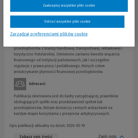
gospodarki odczuwa spadek płynności. Autorzy przedstawili
Zaakceptuj wszystkie pliki cookie
rozwiązania wynikające z Tarczy antykryzysowej, a także
regulacje prawne wprowadzone w ustawie z 16 kwietnia 2020 r. o
szczególnych instrumentach wsparcia w związku z
Odrzuć wszystkie pliki cookie
rozprzestrzenianiem się wirusa SARS-CoV-2, nazywanej
potocznie Tarczą 2.0. W publikacji opisano mechanizmy
Zarządzaj preferencjami plików cookie
najkorzystniejsze z punktu widzenia średnich i dużych
przedsiębiorstw, ze szczególnym uwzględnieniem
przedsiębiorstw z branży handlowej, transportowej, reklamowej i
turystyczno-hotelarskiej. Omówiono zarówno kwestie wsparcia
finansowego od instytucji państwowych, jak i szczególne
regulacje z prawa pracy i podatkowego, których celem
jestutrzymanie płynności finansowej przedsiębiorstw.
Adresaci:
Publikacja skierowana jest do kadry zarządzającej, prawników
obsługujących spółki oraz przedstawicieli spółek lub
przedsiębiorców, którym dostarczy cennych wskazówek na
każdym etapie korzystania z przepisów antykryzysowych.
Opis publikacji aktualny na dzień: 2020-05-19
Zwiń opis
Zobacz spis treści