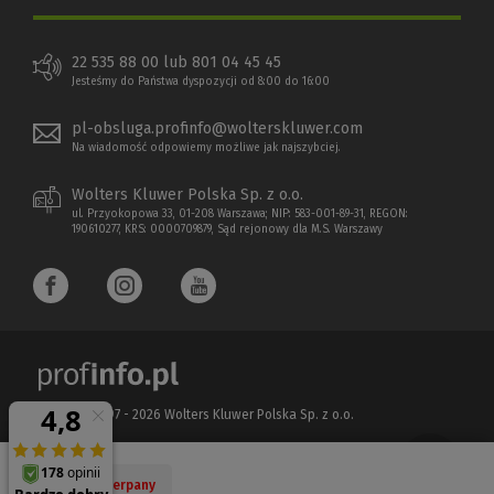
22 535 88 00 lub 801 04 45 45
Jesteśmy do Państwa dyspozycji od 8:00 do 16:00
pl-obsluga.profinfo@wolterskluwer.com
Na wiadomość odpowiemy możliwe jak najszybciej.
Wolters Kluwer Polska Sp. z o.o.
ul. Przyokopowa 33, 01-208 Warszawa; NIP: 583-001-89-31, REGON:
190610277, KRS: 0000709879, Sąd rejonowy dla M.S. Warszawy
Copyright 1997 - 2026 Wolters Kluwer Polska Sp. z o.o.
Płatności elektroniczne
(Nowe
(Link
Nakład wyczerpany