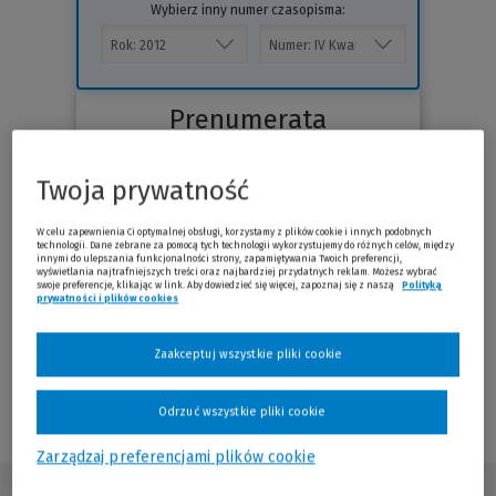
Wybierz inny numer czasopisma:
Prenumerata
Twoja prywatność
W celu zapewnienia Ci optymalnej obsługi, korzystamy z plików cookie i innych podobnych
technologii. Dane zebrane za pomocą tych technologii wykorzystujemy do różnych celów, między
innymi do ulepszania funkcjonalności strony, zapamiętywania Twoich preferencji,
wyświetlania najtrafniejszych treści oraz najbardziej przydatnych reklam. Możesz wybrać
swoje preferencje, klikając w link. Aby dowiedzieć się więcej, zapoznaj się z naszą
Polityką
prywatności i plików cookies
(Nowe okno)
(Link do innej strony)
Zaakceptuj wszystkie pliki cookie
Sprawdź
Odrzuć wszystkie pliki cookie
Zarządzaj preferencjami plików cookie