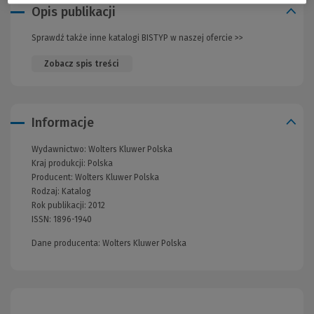
Opis publikacji
Sprawdź także inne katalogi BISTYP w naszej ofercie >>
(Nowe
okno)
Zobacz spis treści
Informacje
Wydawnictwo:
Wolters Kluwer Polska
Kraj produkcji: Polska
Producent:
Wolters Kluwer Polska
Rodzaj:
Katalog
Rok publikacji:
2012
ISSN:
1896-1940
Dane producenta: Wolters Kluwer Polska