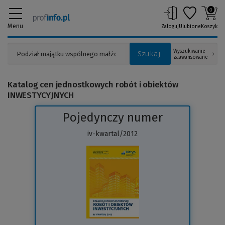
0
Menu
Zaloguj
Ulubione
Koszyk
Wyszukiwanie
Szukaj
zaawansowane
Katalog cen jednostkowych robót i obiektów
INWESTYCYJNYCH
Pojedynczy numer
iv-kwartal/2012
(Link
do
innej
strony)