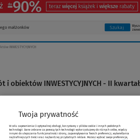
Wysz
Szukaj
zaaw
iektów INWESTYCYJNYCH
t i obiektów INWESTYCYJNYCH - II kwartał
Twoja prywatność
mer
W celu zapewnienia Ci optymalnej obsługi, korzystamy z plików cookie i innych podobnych
technologii. Dane zebrane za pomocą tych technologii wykorzystujemy do różnych celów, między
innymi do ulepszania funkcjonalności strony, zapamiętywania Twoich preferencji, wyświetlania
Prenumerata
najtrafniejszych treści oraz najbardziej przydatnych reklam. Możesz wybrać swoje preferencje,