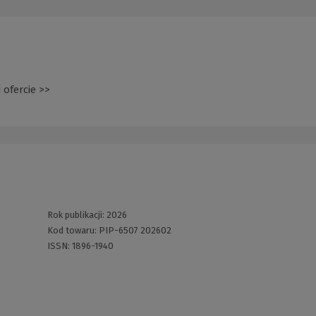
 ofercie >>
(Nowe
okno)
Rok publikacji:
2026
Kod towaru:
PIP-6507 202602
ISSN:
1896-1940