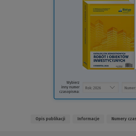
(
i
s
Wybierz
inny numer
czasopisma:
Opis publikacji
Informacje
Numery cza