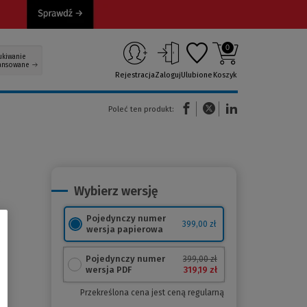
0
ukiwanie
ansowane
Rejestracja
Zaloguj
Ulubione
Koszyk
(Nowe okno)
(Link do innej strony)
(Link do innej strony)
Poleć ten produkt:
Wybierz wersję
Pojedynczy numer
399,00 zł
wersja papierowa
Pojedynczy numer
399,00 zł
319,19 zł
wersja PDF
Przekreślona cena jest ceną regularną