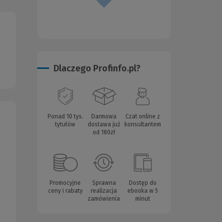
Dlaczego Profinfo.pl?
Ponad 10 tys.
Darmowa
Czat online z
tytułów
dostawa już
konsultantem
od 180zł
Promocyjne
Sprawna
Dostęp do
ceny i rabaty
realizacja
ebooka w 5
zamówienia
minut