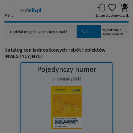
0
Menu
Zaloguj
Ulubione
Koszyk
Wyszukiwanie
Szukaj
zaawansowane
Katalog cen jednostkowych robót i obiektów
INWESTYCYJNYCH
Pojedynczy numer
iv-kwartal/2013
(Link
do
innej
strony)