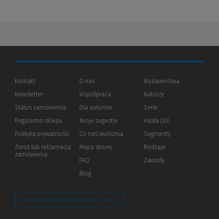
Kontakt
O nas
Wydawnictwa
Newsletter
Współpraca
Autorzy
Status zamówienia
Dla autorów
(Nowe
(Link
Serie
okno)
do
Regulamin sklepu
Twoje sugestie
Hasła LEX
innej
strony)
Polityka prywatności
(Nowe
(Link
Co nas wyróżnia
Segmenty
okno)
do
Zwrot lub reklamacja
Mapa strony
Rodzaje
innej
zamówienia
strony)
FAQ
Zawody
Blog
Zarządzaj preferencjami plików cookie