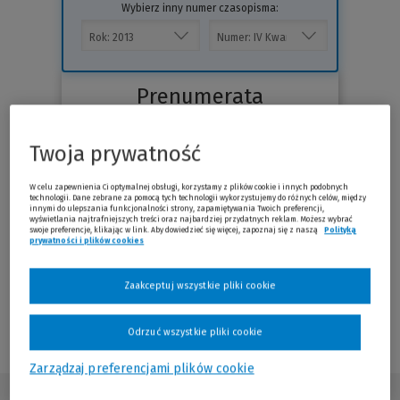
Wybierz inny numer czasopisma:
Prenumerata
Twoja prywatność
W celu zapewnienia Ci optymalnej obsługi, korzystamy z plików cookie i innych podobnych
technologii. Dane zebrane za pomocą tych technologii wykorzystujemy do różnych celów, między
innymi do ulepszania funkcjonalności strony, zapamiętywania Twoich preferencji,
wyświetlania najtrafniejszych treści oraz najbardziej przydatnych reklam. Możesz wybrać
swoje preferencje, klikając w link. Aby dowiedzieć się więcej, zapoznaj się z naszą
Polityką
prywatności i plików cookies
(Nowe okno)
(Link do innej strony)
Zaakceptuj wszystkie pliki cookie
Sprawdź
Odrzuć wszystkie pliki cookie
Zarządzaj preferencjami plików cookie