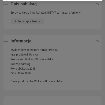
Opis publikacji
Sprawdź także inne katalogi BISTYP w naszej ofercie >>
(Nowe
okno)
Zobacz spis treści
Informacje
Wydawnictwo:
Wolters Kluwer Polska
Kraj produkcji: Polska
Producent:
Wolters Kluwer Polska
Rodzaj:
Katalog
Rok publikacji:
2013
ISSN:
1896-1940
Dane producenta: Wolters Kluwer Polska