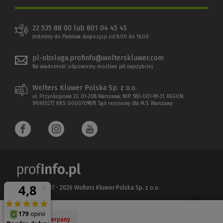
22 535 88 00 lub 801 04 45 45
Jesteśmy do Państwa dyspozycji od 8:00 do 16:00
pl-obsluga.profinfo@wolterskluwer.com
Na wiadomość odpowiemy możliwe jak najszybciej.
Wolters Kluwer Polska Sp. z o.o.
ul. Przyokopowa 33, 01-208 Warszawa; NIP: 583-001-89-31, REGON:
190610277, KRS: 0000709879, Sąd rejonowy dla M.S. Warszawy
Copyright 1997 - 2026 Wolters Kluwer Polska Sp. z o.o.
Płatności elektroniczne
(Nowe
(Link
Nakład wyczerpany