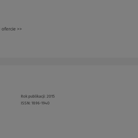
 ofercie >>
(Nowe
okno)
Rok publikacji:
2015
ISSN:
1896-1940