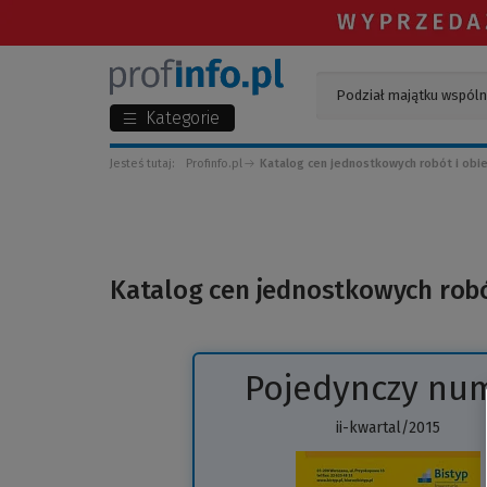
Kategorie
Jesteś tutaj:
Profinfo.pl
Katalog cen jednostkowych robót i ob
Katalog cen jednostkowych rob
Pojedynczy nu
ii-kwartal/2015
(