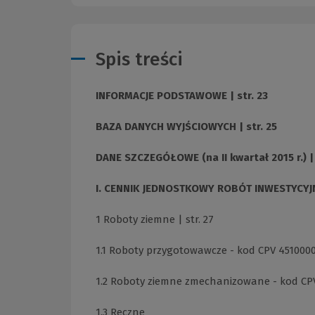
Spis treści
INFORMACJE PODSTAWOWE | str. 23
BAZA DANYCH WYJŚCIOWYCH | str. 25
DANE SZCZEGÓŁOWE (na II kwartał 2015 r.) | 
I. CENNIK JEDNOSTKOWY ROBÓT INWESTYCYJNY
1 Roboty ziemne | str. 27
1.1 Roboty przygotowawcze - kod CPV 45100000
1.2 Roboty ziemne zmechanizowane - kod CPV 
1.3 Ręczne