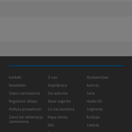
Kontakt
O nas
Wydawnictwa
Newsletter
Współpraca
Autorzy
Status zamówienia
Dla autorów
(Nowe
(Link
Serie
okno)
do
Regulamin sklepu
Twoje sugestie
Hasła LEX
innej
strony)
Polityka prywatności
(Nowe
(Link
Co nas wyróżnia
Segmenty
okno)
do
Zwrot lub reklamacja
Mapa strony
Rodzaje
innej
zamówienia
strony)
FAQ
Zawody