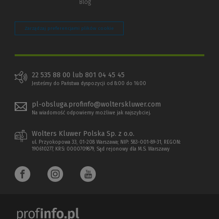
Blog
Zarządzaj preferencjami plików cookie
22 535 88 00 lub 801 04 45 45
Jesteśmy do Państwa dyspozycji od 8:00 do 16:00
pl-obsluga.profinfo@wolterskluwer.com
Na wiadomość odpowiemy możliwe jak najszybciej.
Wolters Kluwer Polska Sp. z o.o.
ul. Przyokopowa 33, 01-208 Warszawa; NIP: 583-001-89-31, REGON:
190610277, KRS: 0000709879, Sąd rejonowy dla M.S. Warszawy