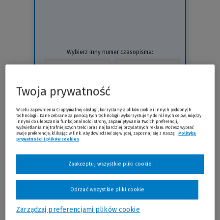
Wybierz inny numer czasopisma:
Twoja prywatność
Prenumerata
W celu zapewnienia Ci optymalnej obsługi, korzystamy z plików cookie i innych podobnych
technologii. Dane zebrane za pomocą tych technologii wykorzystujemy do różnych celów, między
innymi do ulepszania funkcjonalności strony, zapamiętywania Twoich preferencji,
wyświetlania najtrafniejszych treści oraz najbardziej przydatnych reklam. Możesz wybrać
swoje preferencje, klikając w link. Aby dowiedzieć się więcej, zapoznaj się z naszą
Polityką
prywatności i plików cookies
(Nowe okno)
(Link do innej strony)
Zaakceptuj wszystkie pliki cookie
Odrzuć wszystkie pliki cookie
Zarządzaj preferencjami plików cookie
Sprawdź