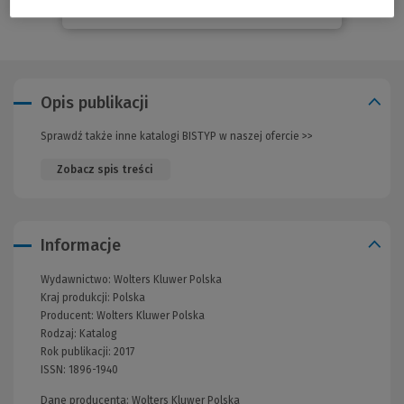
Opis publikacji
Sprawdź także inne katalogi BISTYP w naszej ofercie >>
(Nowe
okno)
Zobacz spis treści
Informacje
Wydawnictwo:
Wolters Kluwer Polska
Kraj produkcji: Polska
Producent:
Wolters Kluwer Polska
Rodzaj:
Katalog
Rok publikacji:
2017
ISSN:
1896-1940
Dane producenta: Wolters Kluwer Polska