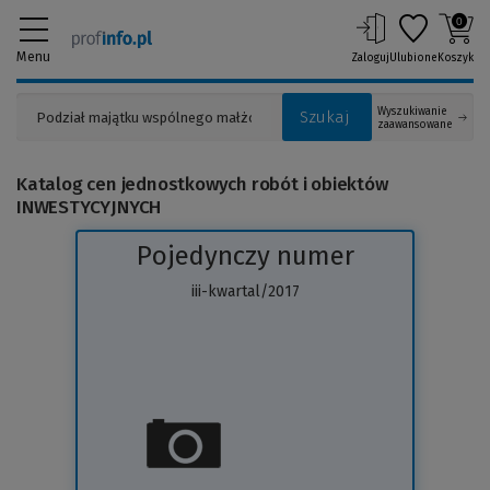
0
Menu
Zaloguj
Ulubione
Koszyk
Wyszukiwanie
Szukaj
zaawansowane
Katalog cen jednostkowych robót i obiektów
INWESTYCYJNYCH
Pojedynczy numer
iii-kwartal/2017