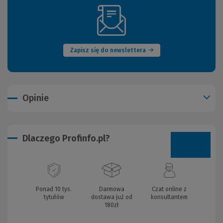
(Nowe
okno)
Zapisz się do newslettera
Opinie
Dlaczego Profinfo.pl?
Ponad 10 tys.
Darmowa
Czat online z
tytułów
dostawa już od
konsultantem
180zł