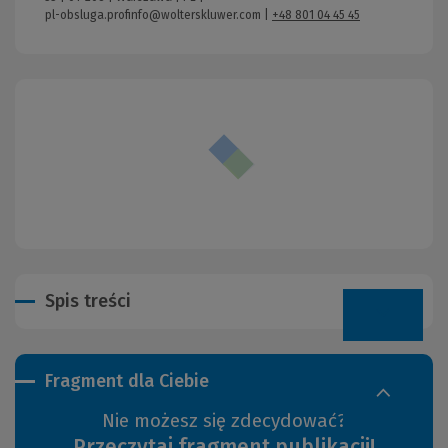
pl-obsluga.profinfo@wolterskluwer.com
|
+48 801 04 45 45
Spis treści
Fragment dla Ciebie
Nie możesz się zdecydować?
Przeczytaj fragment publikacji!