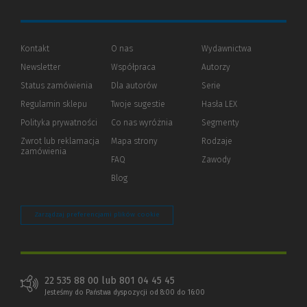
Kontakt
O nas
Wydawnictwa
Newsletter
Współpraca
Autorzy
Status zamówienia
Dla autorów
(Nowe
(Link
Serie
okno)
do
Regulamin sklepu
Twoje sugestie
Hasła LEX
innej
strony)
Polityka prywatności
(Nowe
(Link
Co nas wyróżnia
Segmenty
okno)
do
Zwrot lub reklamacja
Mapa strony
Rodzaje
innej
zamówienia
strony)
FAQ
Zawody
Blog
Zarządzaj preferencjami plików cookie
22 535 88 00 lub 801 04 45 45
Jesteśmy do Państwa dyspozycji od 8:00 do 16:00