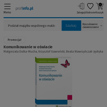
0
Menu
Zaloguj
Ulubione
Koszyk
Wyszukiwanie
Szukaj
zaawansowane
Promocja!
Komunikowanie w oświacie
Małgorzata Dutka-Mucha,
Krzysztof Gawroński,
Beata Wawrzyńczak-Jędryka
(Link
do
innej
strony)