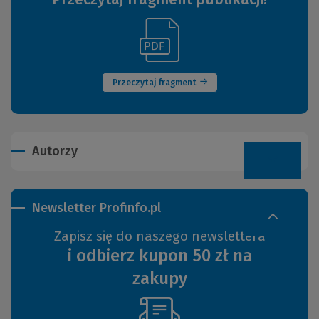
(Link
(Nowe
do
okno)
innej
strony)
Przeczytaj fragment
Autorzy
Newsletter Profinfo.pl
Zapisz się do naszego newslettera
i odbierz kupon 50 zł na
zakupy