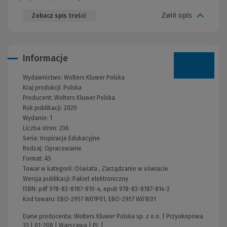
Zwiń opis
Zobacz spis treści
Informacje
Wydawnictwo:
Wolters Kluwer Polska
Kraj produkcji: Polska
Producent:
Wolters Kluwer Polska
Rok publikacji:
2020
Wydanie:
1
Liczba stron:
236
Seria:
Inspiracje Edukacyjne
Rodzaj:
Opracowanie
Format:
A5
Towar w kategorii:
Oświata
,
Zarządzanie w oświacie
Wersja publikacji:
Pakiet elektroniczny
ISBN:
pdf 978-83-8187-810-4, epub 978-83-8187-814-2
Kod towaru:
EBO-2957 W01P01, EBO-2957 W01E01
Dane producenta: Wolters Kluwer Polska sp. z o.o. | Przyokopowa
33 | 01-208 | Warszawa | PL |