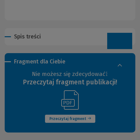
Spis treści
Fragment dla Ciebie
Nie możesz się zdecydować?
Przeczytaj fragment publikacji!
(Link
(Nowe
do
okno)
innej
strony)
Przeczytaj fragment