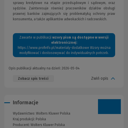
sprawy kredytowe na etapie przedsądowym i sądowym, oraz
sędziów. Zainteresuje również pracowników działów obsługi
prawnej banków zajmujących się problematyką ochrony praw
konsumenta, a także aplikantów adwokackich i radcowskich.
Zawarte w publikacji
wzory pism są dostępne w wersji
elektronicznej:
https://www.profinfo.pl/materialy-dodatkowe
(Nowe
Wzory można
modyﬁkować i dostosowywać do indywidualnych potrzeb.
okno)
Opis publikacji aktualny na dzień: 2026-05-04
Zwiń opis
Zobacz spis treści
Informacje
Wydawnictwo:
Wolters Kluwer Polska
Kraj produkcji: Polska
Producent:
Wolters Kluwer Polska