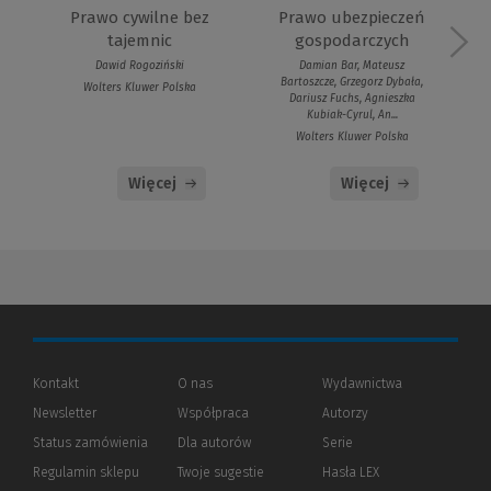
Prawo cywilne bez
Prawo ubezpieczeń
tajemnic
gospodarczych
Dawid Rogoziński
Damian Bar, Mateusz
Bartoszcze, Grzegorz Dybała,
Wolters Kluwer Polska
Dariusz Fuchs, Agnieszka
Kubiak-Cyrul, An...
Wolters Kluwer Polska
Więcej
Więcej
Kontakt
O nas
Wydawnictwa
Newsletter
Współpraca
Autorzy
Status zamówienia
Dla autorów
(Nowe
(Link
Serie
okno)
do
Regulamin sklepu
Twoje sugestie
Hasła LEX
innej