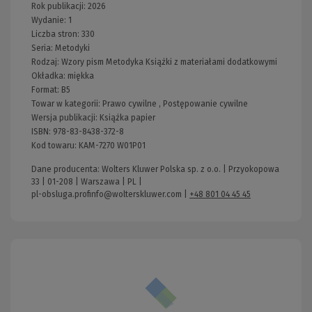
Rok publikacji:
2026
Wydanie:
1
Liczba stron:
330
Seria:
Metodyki
Rodzaj:
Wzory pism
Metodyka
Książki z materiałami dodatkowymi
Okładka:
miękka
Format:
B5
Towar w kategorii:
Prawo cywilne
,
Postępowanie cywilne
Wersja publikacji:
Książka papier
ISBN:
978-83-8438-372-8
Kod towaru:
KAM-7270 W01P01
Dane producenta: Wolters Kluwer Polska sp. z o.o. | Przyokopowa
33 | 01-208 | Warszawa | PL |
pl-obsluga.profinfo@wolterskluwer.com
|
+48 801 04 45 45