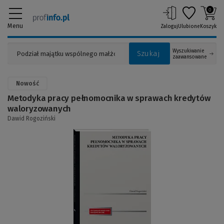
0
Menu
Zaloguj
Ulubione
Koszyk
Wyszukiwanie
Szukaj
zaawansowane
Nowość
Metodyka pracy pełnomocnika w sprawach kredytów
waloryzowanych
Dawid Rogoziński
(Link
do
innej
strony)