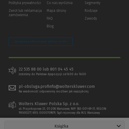
strony)
Polityka prywatności
(Nowe
(Link
Co nas wyróżnia
Segmenty
okno)
do
Zwrot lub reklamacja
Mapa strony
Rodzaje
innej
zamówienia
strony)
FAQ
Zawody
Blog
Zarządzaj preferencjami plików cookie
22 535 88 00 lub 801 04 45 45
Jesteśmy do Państwa dyspozycji od 8:00 do 16:00
pl-obsluga.profinfo@wolterskluwer.com
Na wiadomość odpowiemy możliwe jak najszybciej.
Wolters Kluwer Polska Sp. z o.o.
ul. Przyokopowa 33, 01-208 Warszawa; NIP: 583-001-89-31, REGON:
190610277, KRS: 0000709879, Sąd rejonowy dla M.S. Warszawy
Książka