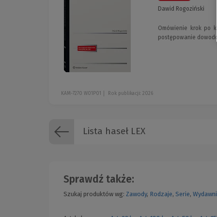
Dawid Rogoziński
Omówienie krok po kr
postępowanie dowodow
KAM-7270 W01P01
Rok publikacji: 2026
Lista haseł LEX
Sprawdź także:
Szukaj produktów wg:
Zawody
,
Rodzaje
,
Serie
,
Wydawni