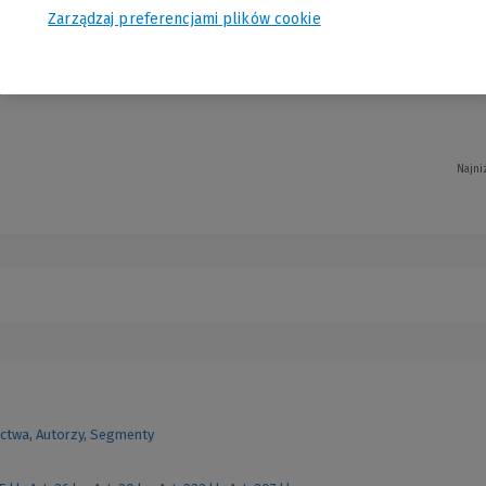
Zarządzaj preferencjami plików cookie
oku kluczowych etapów sprawy: od analizy umowy i identyfikacji klauzul abu
e, zabezpieczenie roszczeń i środki odwoławcze. W książce znajdują się równie
Najni
ctwa
,
Autorzy
,
Segmenty