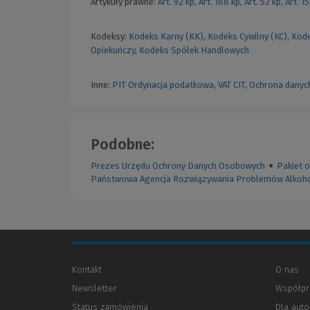
Artykuły prawne:
Art. 92 kp
,
Art. 188 kp
,
Art. 52 kp
,
Art. 1
Kodeksy:
Kodeks Karny (KK)
,
Kodeks Cywilny (KC)
,
Kode
Opiekuńczy
,
Kodeks Spółek Handlowych
Inne:
PIT
Ordynacja podatkowa
,
VAT
CIT
,
Ochrona danyc
Podobne:
Prezes Urzędu Ochrony Danych Osobowych
●
Pakiet 
Państwowa Agencja Rozwiązywania Problemów Alkoh
Kontakt
O nas
Newsletter
Współpr
Status zamówienia
Dla aut