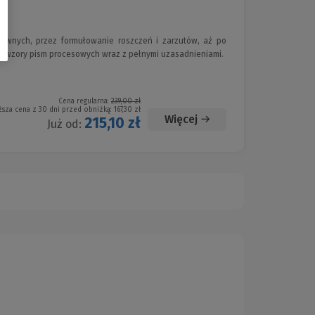
zywnych, przez formułowanie roszczeń i zarzutów, aż po
ż wzory pism procesowych wraz z pełnymi uzasadnieniami.
Cena regularna:
239,00 zł
ższa cena z 30 dni przed obniżką:
167,30 zł
Więcej
215,10 zł
Już od: