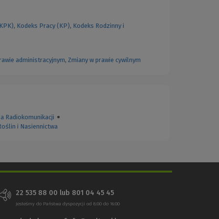
(KPK)
,
Kodeks Pracy (KP)
,
Kodeks Rodzinny i
rawie administracyjnym
,
Zmiany w prawie cywilnym
a Radiokomunikacji
●
oślin i Nasiennictwa
22 535 88 00
lub
801 04 45 45
Jesteśmy do Państwa dyspozycji od 8:00 do 16:00