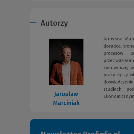
Autorzy
Jarosław Mar
doradca, trene
procesów pe
przeciwdział
kierowniczej 
pracy łączy w
doświadczeni
studiach po
Jarosław
Ekonomicznym w
Marciniak