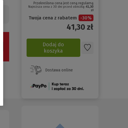
Przekreślona cena jest ceną regularną
Najniższa cena z 30 dni przed obniżką:
41,30
zł
Twoja cena z rabatem
-
30
%
41,30
zł
Dodaj do
koszyka
Dostawa online
(Nowe
okno)