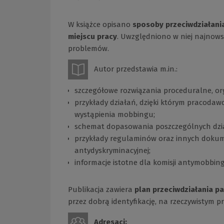
W książce opisano
sposoby przeciwdziałani
miejscu pracy
. Uwzględniono w niej najnows
problemów.
Autor przedstawia m.in.:
szczegółowe rozwiązania proceduralne, or
przykłady działań, dzięki którym pracoda
wystąpienia mobbingu;
schemat dopasowania poszczególnych dzia
przykłady regulaminów oraz innych doku
antydyskryminacyjnej;
informacje istotne dla komisji antymobbin
Publikacja zawiera
plan przeciwdziałania p
przez dobrą identyfikację, na rzeczywistym p
Adresaci: