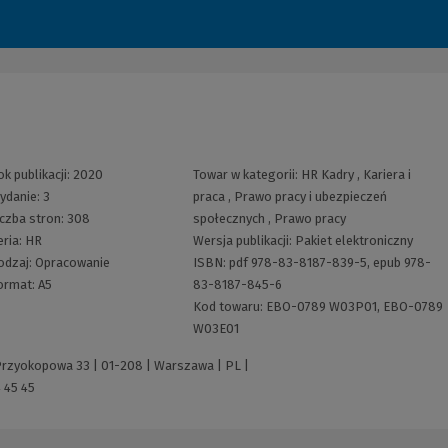
ok publikacji:
2020
Towar w kategorii:
HR Kadry
,
Kariera i
ydanie:
3
praca
,
Prawo pracy i ubezpieczeń
iczba stron:
308
społecznych
,
Prawo pracy
eria:
HR
Wersja publikacji:
Pakiet elektroniczny
odzaj:
Opracowanie
ISBN:
pdf 978-83-8187-839-5, epub 978-
ormat:
A5
83-8187-845-6
Kod towaru:
EBO-0789 W03P01, EBO-0789
W03E01
 Przyokopowa 33 | 01-208 | Warszawa | PL |
 45 45