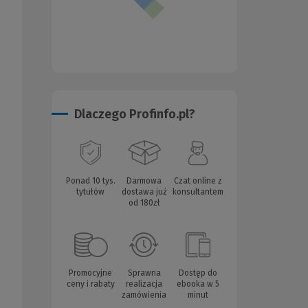
Dlaczego Profinfo.pl?
Ponad 10 tys.
Darmowa
Czat online z
tytułów
dostawa już
konsultantem
od 180zł
Promocyjne
Sprawna
Dostęp do
ceny i rabaty
realizacja
ebooka w 5
zamówienia
minut