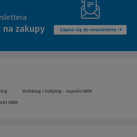
slettera
(Nowe
ł na zakupy
okno)
Zapisz się do newslettera
ing
Mobbing i bullying - aspekt HRM
pekt HRM