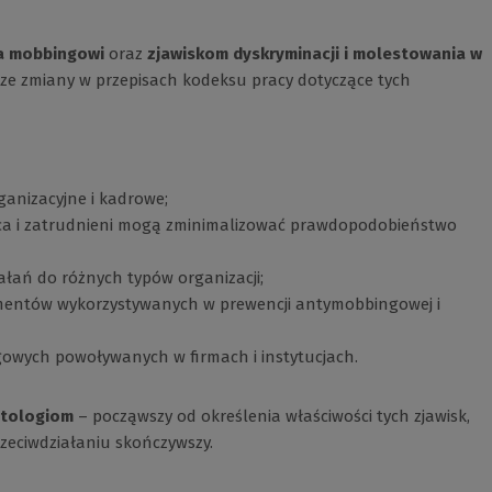
a mobbingowi
oraz
zjawiskom dyskryminacji i molestowania w
ze zmiany w przepisach kodeksu pracy dotyczące tych
ganizacyjne i kadrowe;
wca i zatrudnieni mogą zminimalizować prawdopodobieństwo
łań do różnych typów organizacji;
mentów wykorzystywanych w prewencji antymobbingowej i
gowych powoływanych w firmach i instytucjach.
atologiom
– począwszy od określenia właściwości tych zjawisk,
rzeciwdziałaniu skończywszy.