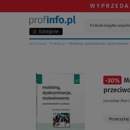
Kategorie
Jesteś tutaj:
Profinfo.pl
Mobbing, dyskryminacja, molestowanie -
(Link
M
-
30
%
do
innej
przeciwd
strony)
Jarosław Marc
Przeczytaj