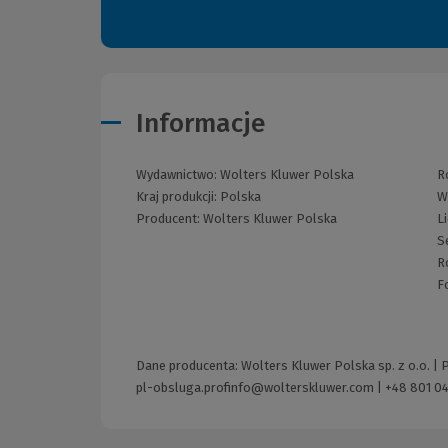
Informacje
Wydawnictwo:
Wolters Kluwer Polska
R
Kraj produkcji: Polska
W
Producent:
Wolters Kluwer Polska
L
S
R
F
Dane producenta: Wolters Kluwer Polska sp. z o.o. |
pl-obsluga.profinfo@wolterskluwer.com
|
+48 801 04