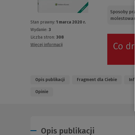
Sposoby prz
molestowani
Stan prawny:
1 marca 2020 r.
Wydanie:
3
Liczba stron:
308
Więcej informacji
Opis publikacji
Fragment dla Ciebie
In
Opinie
Opis publikacji