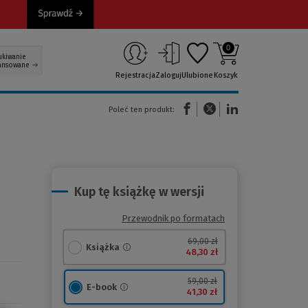
0
ukiwanie
ansowane
Rejestracja
Zaloguj
Ulubione
Koszyk
(Nowe okno)
(Link do innej strony)
(Link do innej strony)
Poleć ten produkt:
Kup tę książkę w wersji
Przewodnik po formatach
69,00 zł
Książka
48,30 zł
59,00 zł
E-book
41,30 zł