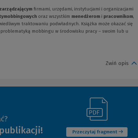
zarządzającym
firmami, urzędami, instytucjami i organizacjami
antymobbingowych
oraz wszystkim
menedżerom
i
pracownikom
,
awiedliwym traktowaniu podwładnych. Książka może okazać się
z problematyką mobbingu w środowisku pracy – swoim lub u
Zwiń opis
(Link
ać?
(Nowe
do
publikacji!
okno)
innej
Przeczytaj fragment
strony)