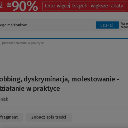
Wysz
Szukaj
zaaw
 przeciwdziałanie w praktyce
obbing, dyskryminacja, molestowanie -
ziałanie w praktyce
iniak
 fragment
(Link
Zobacz spis treści
do
innej