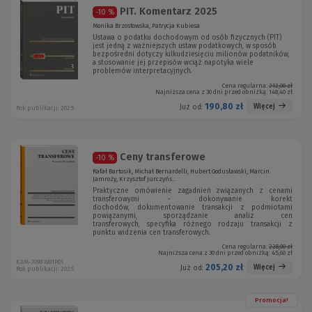
PIT. Komentarz 2025
-10 %
Monika Brzostowska, Patrycja Kubiesa
Ustawa o podatku dochodowym od osób fizycznych (PIT)
jest jedną z ważniejszych ustaw podatkowych, w sposób
bezpośredni dotyczy kilkudziesięciu milionów podatników,
a stosowanie jej przepisów wciąż napotyka wiele
problemów interpretacyjnych.
Cena regularna:
212,00 zł
Najniższa cena z 30 dni przed obniżką:
148,40 zł
190,80 zł
Więcej
Już od:
Rok publikacji: 2025
Ceny transferowe
-10 %
Rafał Bartosik, Michał Bernardelli, Hubert Godusławski, Marcin
Jamroży, Krzysztof Jurczyńs...
Praktyczne omówienie zagadnień związanych z cenami
transferowymi - dokonywanie korekt
dochodów, dokumentowanie transakcji z podmiotami
powiązanymi, sporządzanie analiz cen
transferowych, specyfika różnego rodzaju transakcji z
punktu widzenia cen transferowych.
Cena regularna:
228,00 zł
Najniższa cena z 30 dni przed obniżką:
45,60 zł
KAM-7098 W01P01
205,20 zł
Więcej
Już od:
Rok publikacji: 2025
Promocja!