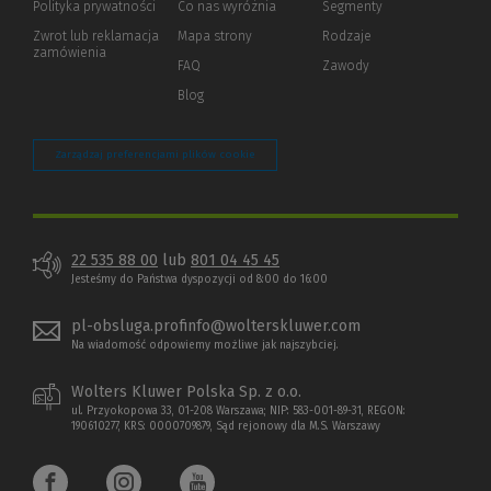
Polityka prywatności
(Nowe
(Link
Co nas wyróżnia
Segmenty
okno)
do
Zwrot lub reklamacja
Mapa strony
Rodzaje
innej
zamówienia
strony)
FAQ
Zawody
Blog
Zarządzaj preferencjami plików cookie
22 535 88 00
lub
801 04 45 45
Jesteśmy do Państwa dyspozycji od 8:00 do 16:00
pl-obsluga.profinfo@wolterskluwer.com
Na wiadomość odpowiemy możliwe jak najszybciej.
Wolters Kluwer Polska Sp. z o.o.
ul. Przyokopowa 33, 01-208 Warszawa; NIP: 583-001-89-31, REGON:
190610277, KRS: 0000709879, Sąd rejonowy dla M.S. Warszawy