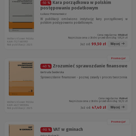
Kara porządkowa w polskim
-50 %
postępowaniu podatkowym
Łukasz Presnarowicz
W publikacji omówiono instytucję kary porządkowej w
polskim postępowaniu podatkowym.
Cena regularna:
199,00 zł
Najniższa cena z 30 dni przed obniżką:
135,31 zł
Wolters Kluwer Polska
KAM-7127 W01P01
99,50 zł
Więcej
Już od:
Rok publikacji: 2025
Promocja!
Zrozumieć sprawozdanie finansowe
-40 %
Gertruda Świderska
Sprawozdanie finansowe - poznaj zasady
i proces tworzenia
Cena regularna:
79,00 zł
Najniższa cena z 30 dni przed obniżką:
53,72 zł
Wolters Kluwer Polska
KAM-4627 W03D04
47,40 zł
Więcej
Już od:
Rok publikacji: 2025
Promocja!
VAT w gminach
-90 %
Artur Mudrecki