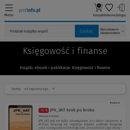
0
Menu
Koszyk
Ulubione
Zaloguj
Wyszukiwanie
Szukaj
zaawansowane
Księgowość i finanse
Książki, ebooki i publikacje: Księgowość i finanse
Sortuj:
Nowość
JPK_VAT krok po kroku
-10 %
Patrycja Kubiesa
JPK_VAT jest nie tylko obowiązkiem, lecz także obszarem, w
którym krzyżują się regulacje prawne, praktyka księgowa
oraz rozwiązania technologiczne. Zrozumienie jego istoty i