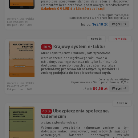
prawidłowe stosowanie stanowi dziś jeden z kluczowych
elementów bezpieczeństwa podatkowego przedsiębiorstw.
Szkolenie ON-LINE dla klientów publikacji!
Cena regularna:
159,00 zł
Najniższa cena z 30 dni przed obniżką:
111,30 zł
Wolters Kluwer Polska
EBO-4995 W01P01
143,10 zł
Więcej
Już od:
Rok publikacji: 2026
Nowość
Promocja!
Krajowy system e-faktur
-50 %
Adrian Lapierre, Ernest Frankowski, Katarzyna Stawowa
Wprowadzenie obowiązkowego fakturowania
ustrukturyzowanego oznacza nie tylko konieczność
dostosowania się do nowych przepisów, lecz także
przebudowę procesów biznesowych, systemów IT i
zmianę podejścia do bezpieczeństwa danych.
Cena regularna:
179,00 zł
Najniższa cena z 30 dni przed obniżką:
71,60 zł
Wolters Kluwer Polska
KAM-7329 W01P01
89,50 zł
Więcej
Już od:
Rok publikacji: 2026
Nowość
Ubezpieczenia społeczne.
-10 %
Vademecum
Grażyna Szyburska-Walczak
Vademecum
uwzględnia najnowsze zmiany
, w tym
dotyczące wakacji składkowych, rent wdowich, świadczeń
wspierających, świadczeń honorowych, zasiłków