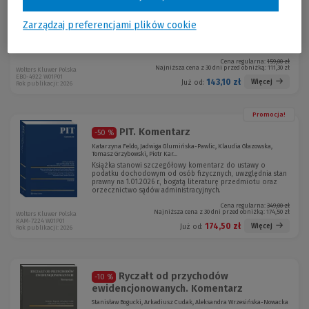
Patrycja Kubiesa
Kompleksowe omówienie nowych obowiązków JPK_CIT
z przykładami, komentarzami i wskazówkami
Zarządzaj preferencjami plików cookie
wdrożeniowymi.
Szkolenie ON-LINE dla klientów publikacji GRATIS!
Cena regularna:
159,00 zł
Najniższa cena z 30 dni przed obniżką:
111,30 zł
Wolters Kluwer Polska
EBO-4922 W01P01
143,10 zł
Więcej
Już od:
Rok publikacji: 2026
Promocja!
PIT. Komentarz
-50 %
Katarzyna Feldo, Jadwiga Glumińska-Pawlic, Klaudia Głazowska,
Tomasz Grzybowski, Piotr Kar...
Książka stanowi szczegółowy komentarz do ustawy o
podatku dochodowym od osób fizycznych, uwzględnia stan
prawny na 1.01.2026 r., bogatą literaturę przedmiotu oraz
orzecznictwo sądów administracyjnych.
Cena regularna:
349,00 zł
Najniższa cena z 30 dni przed obniżką:
174,50 zł
Wolters Kluwer Polska
KAM-7224 W01P01
174,50 zł
Więcej
Już od:
Rok publikacji: 2026
Ryczałt od przychodów
-10 %
ewidencjonowanych. Komentarz
Stanisław Bogucki, Arkadiusz Cudak, Aleksandra Wrzesińska-Nowacka