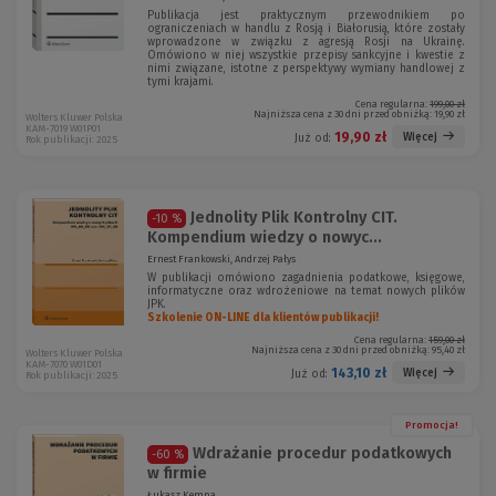
Publikacja jest praktycznym przewodnikiem po
ograniczeniach w handlu z Rosją i Białorusią, które zostały
wprowadzone w związku z agresją Rosji na Ukrainę.
Omówiono w niej wszystkie przepisy sankcyjne i kwestie z
nimi związane, istotne z perspektywy wymiany handlowej z
tymi krajami.
Cena regularna:
199,00 zł
Najniższa cena z 30 dni przed obniżką:
19,90 zł
Wolters Kluwer Polska
KAM-7019 W01P01
19,90 zł
Więcej
Już od:
Rok publikacji: 2025
Jednolity Plik Kontrolny CIT.
-10 %
Kompendium wiedzy o nowyc...
Ernest Frankowski, Andrzej Pałys
W publikacji omówiono zagadnienia podatkowe, księgowe,
informatyczne oraz wdrożeniowe na temat nowych plików
JPK.
Szkolenie ON-LINE dla klientów publikacji!
Cena regularna:
159,00 zł
Najniższa cena z 30 dni przed obniżką:
95,40 zł
Wolters Kluwer Polska
KAM-7070 W01D01
143,10 zł
Więcej
Już od:
Rok publikacji: 2025
Promocja!
Wdrażanie procedur podatkowych
-60 %
w firmie
Łukasz Kempa