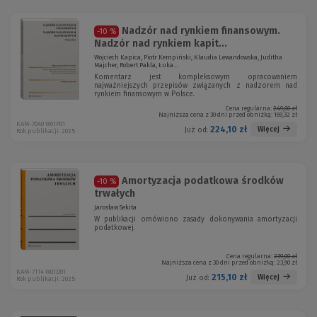
Nadzór nad rynkiem finansowym.
-10 %
Nadzór nad rynkiem kapit...
Wojciech Kapica, Piotr Kempiński, Klaudia Lewandowska, Juditha
Majcher, Robert Pakla, Łuka...
Komentarz jest kompleksowym opracowaniem
najważniejszych przepisów związanych z nadzorem nad
rynkiem finansowym w Polsce.
Cena regularna:
249,00 zł
Najniższa cena z 30 dni przed obniżką:
169,32 zł
KAM-7040 W01P01
224,10 zł
Więcej
Już od:
Rok publikacji: 2025
Amortyzacja podatkowa środków
-10 %
trwałych
Jarosław Sekita
W publikacji omówiono zasady dokonywania amortyzacji
podatkowej.
Cena regularna:
239,00 zł
Najniższa cena z 30 dni przed obniżką:
23,90 zł
KAM-7114 W01D01
215,10 zł
Więcej
Już od:
Rok publikacji: 2025