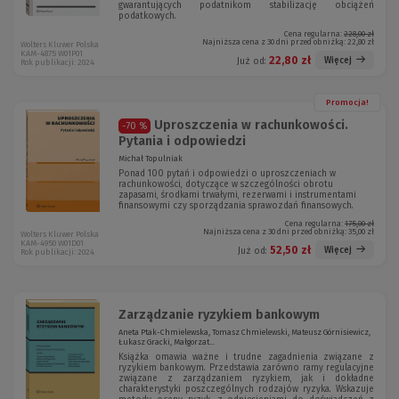
gwarantujących podatnikom stabilizację obciążeń
podatkowych.
Cena regularna:
228,00 zł
Najniższa cena z 30 dni przed obniżką:
22,80 zł
Wolters Kluwer Polska
KAM-4875 W01P01
22,80 zł
Więcej
Już od:
Rok publikacji: 2024
Promocja!
Uproszczenia w rachunkowości.
-70 %
Pytania i odpowiedzi
Michał Topulniak
Ponad 100 pytań i odpowiedzi o uproszczeniach w
rachunkowości, dotyczące w szczególności obrotu
zapasami, środkami trwałymi, rezerwami i instrumentami
finansowymi czy sporządzania sprawozdań finansowych.
Cena regularna:
175,00 zł
Najniższa cena z 30 dni przed obniżką:
35,00 zł
Wolters Kluwer Polska
KAM-4950 W01D01
52,50 zł
Więcej
Już od:
Rok publikacji: 2024
Zarządzanie ryzykiem bankowym
Aneta Ptak-Chmielewska, Tomasz Chmielewski, Mateusz Górnisiewicz,
Łukasz Gracki, Małgorzat...
Książka omawia ważne i trudne zagadnienia związane z
ryzykiem bankowym. Przedstawia zarówno ramy regulacyjne
związane z zarządzaniem ryzykiem, jak i dokładne
charakterystyki poszczególnych rodzajów ryzyka. Wskazuje