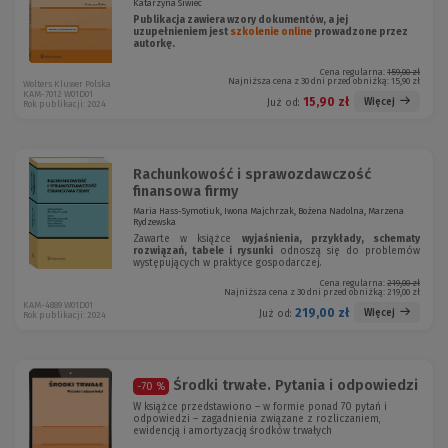
Katarzyna Siwiec
Publikacja zawiera wzory dokumentów, a jej
uzupełnieniem jest
szkolenie online
prowadzone przez
autorkę.
Cena regularna:
159,00 zł
Najniższa cena z 30 dni przed obniżką:
15,90 zł
Wolters Kluwer Polska
KAM-7012 W01D01
15,90 zł
Więcej
Już od:
Rok publikacji: 2024
Rachunkowość i sprawozdawczość
finansowa firmy
Maria Hass-Symotiuk, Iwona Majchrzak, Bożena Nadolna, Marzena
Rydzewska
Zawarte w książce
wyjaśnienia, przykłady, schematy
rozwiązań, tabele i rysunki
odnoszą się do problemów
występujących w praktyce gospodarczej.
Cena regularna:
219,00 zł
Najniższa cena z 30 dni przed obniżką:
219,00 zł
KAM-4889 W01D01
219,00 zł
Więcej
Już od:
Rok publikacji: 2024
Środki trwałe. Pytania i odpowiedzi
-70 %
W książce przedstawiono – w formie ponad 70 pytań i
odpowiedzi – zagadnienia związane z rozliczaniem,
ewidencją i amortyzacją środków trwałych