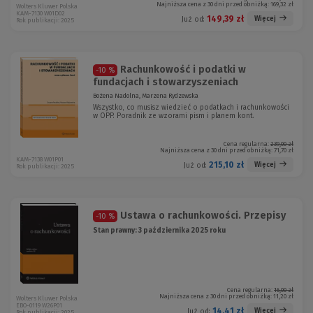
Najniższa cena z 30 dni przed obniżką:
169,32 zł
Wolters Kluwer Polska
KAM-7130 W01D02
149,39 zł
Więcej
Już od:
Rok publikacji: 2025
Rachunkowość i podatki w
-10 %
fundacjach i stowarzyszeniach
Bożena Nadolna, Marzena Rydzewska
Wszystko,
co musisz wiedzieć
o podatkach i rachunkowości
w OPP. Poradnik ze wzorami pism i planem kont.
Cena regularna:
239,00 zł
Najniższa cena z 30 dni przed obniżką:
71,70 zł
KAM-7138 W01P01
215,10 zł
Więcej
Już od:
Rok publikacji: 2025
Ustawa o rachunkowości. Przepisy
-10 %
Stan prawny: 3 października 2025 roku
Cena regularna:
16,00 zł
Najniższa cena z 30 dni przed obniżką:
11,20 zł
Wolters Kluwer Polska
EBO-0119 W26P01
14,41 zł
Więcej
Już od:
Rok publikacji: 2025