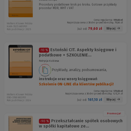
Procedury podatkowe krok po kroku. Gotowe przykłady
procedur MDR, WHT i VAT
Cena regularna:
199,00 zł
Najniższa cena z 30 dni przed obniżką:
79,60 zł
Wolters Kluwer Polska
KAM-7025 W01P01
79,60 zł
Więcej
Już od:
Rok publikacji: 2025
Estoński CIT. Aspekty księgowe i
-10 %
podatkowe + SZKOLENIE...
Patrycja Kubiesa
Przykłady, analizy, podsumowania,
instrukcje oraz wzory księgowań
Szkolenie ON-LINE dla klientów publikacji!
Cena regularna:
179,00 zł
Najniższa cena z 30 dni przed obniżką:
125,31 zł
Wolters Kluwer Polska
EBO-3768 W02P01
161,10 zł
Więcej
Już od:
Rok publikacji: 2024
Promocja!
Przekształcanie spółek osobowych
-90 %
w spółki kapitałowe ze...