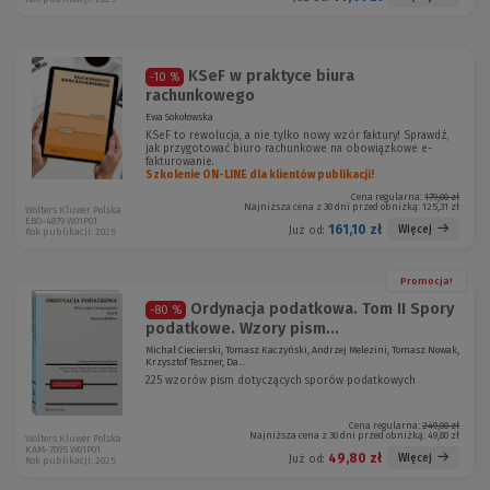
KSeF w praktyce biura
-10 %
rachunkowego
Ewa Sokołowska
KSeF to rewolucja, a nie tylko nowy wzór faktury! Sprawdź,
jak przygotować biuro rachunkowe na obowiązkowe e-
fakturowanie.
Szkolenie ON-LINE dla klientów publikacji!
Cena regularna:
179,00 zł
Najniższa cena z 30 dni przed obniżką:
125,31 zł
Wolters Kluwer Polska
EBO-4879 W01P01
161,10 zł
Więcej
Już od:
Rok publikacji: 2025
Promocja!
Ordynacja podatkowa. Tom II Spory
-80 %
podatkowe. Wzory pism...
Michał Ciecierski, Tomasz Kaczyński, Andrzej Melezini, Tomasz Nowak,
Krzysztof Teszner, Da...
225 wzorów pism dotyczących sporów podatkowych
Cena regularna:
249,00 zł
Najniższa cena z 30 dni przed obniżką:
49,80 zł
Wolters Kluwer Polska
KAM-7095 W01P01
49,80 zł
Więcej
Już od:
Rok publikacji: 2025