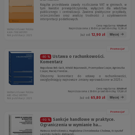
Książka przedstawia zasady rozliczania VAT w gminach, w
tym kwestie prewspółczynnika, wyłączeń dla władztwa
publicznego i centralizacji. Zawiera praktyczne przykłady,
orzecznictwo oraz analizę trudności z uzyskiwaniem
interpretacji podatkowych.
Cena regularna:
129,00 zł
Najniższa cena z 30 dni przed obniżką:
12,90 zł
Wolters Kluwer Polska
KAM-7100 W01P01
12,90 zł
Więcej
Już od:
Rok publikacji: 2025
Promocja!
Ustawa o rachunkowości.
-80 %
Komentarz
Bogusława Bek-Gaik, Witold Bojanowski, Przemysław Czajor, Agnieszka
Czajor, Maciej Frendze...
Obszerny komentarz do ustawy o rachunkowości,
uwzględniający najnowsze zmiany wprowadzone w 2025 r.
Cena regularna:
329,00 zł
Najniższa cena z 30 dni przed obniżką:
131,60 zł
Wolters Kluwer Polska
ABC-0542 W07P01
65,80 zł
Więcej
Już od:
Rok publikacji: 2025
Promocja!
Sankcje handlowe w praktyce.
-90 %
Ograniczenia w wymianie ha...
Mateusz Andrukiewicz, Magdalena Chmielewska-Cholewa, Krzysztof
Lasiński-Sulecki, Aleksandr...