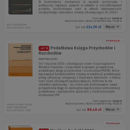
W komentarzu omówiono w sposób przejrzysty i
praktyczny regulacje zawarte w ustawie o zryczałtowanym
podatku dochodowym oraz w aktach wykonawczych,
uwzględniając najnowsze zmiany obowiązujące do 2026 r.
Cena regularna:
249,00 zł
Najniższa cena z 30 dni przed obniżką:
174,30 zł
NEX-0485 W04P01
224,10 zł
Więcej
Już od:
Rok publikacji: 2026
Promocja!
Podatkowa Księga Przychodów i
-40 %
Rozchodów
Rafał Styczyński
Od 1 stycznia 2026 r. obowiązuje nowe rozporządzenie
Ministra Finansów i Gospodarki w sprawie prowadzenia
podatkowej księgi przychodów i rozchodów (PKPiR), które
wprowadza fundamentalne zmiany w ewidencji podatkowej:
pełną cyfryzację, integrację z Krajowym Systemem e-Faktur
oraz nowe obowiązki sprawozdawcze. Reforma ta ma
charakter systemowy – jej celem jest dostosowanie zasad
prowadzenia ksiąg do wymogów współczesnej administracji
podatkowej i zapewnienie spójności z elektronicznymi
strukturami JPK.
Cena regularna:
149,00 zł
Najniższa cena z 30 dni przed obniżką:
107,28 zł
Wolters Kluwer Polska
KAM-7288 W01D01
89,40 zł
Więcej
Już od:
Rok publikacji: 2026
Promocja!