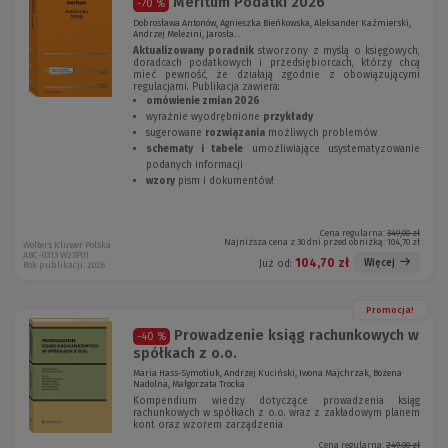
Meritum Podatki 2026
-70 %
Dobrosława Antonów, Agnieszka Bieńkowska, Aleksander Kaźmierski,
Andrzej Melezini, Jarosła...
Aktualizowany poradnik
stworzony z myślą o księgowych,
doradcach podatkowych i przedsiębiorcach, którzy chcą
mieć pewność, że działają zgodnie z obowiązującymi
regulacjami. Publikacja zawiera:
omówienie zmian 2026
wyraźnie wyodrębnione
przykłady
sugerowane
rozwiązania
możliwych problemów
schematy i tabele
umożliwiające usystematyzowanie
podanych informacji
wzory
pism i dokumentów!
Cena regularna:
349,00 zł
Najniższa cena z 30 dni przed obniżką:
104,70 zł
Wolters Kluwer Polska
ABC-0313 W23P01
104,70 zł
Więcej
Już od:
Rok publikacji: 2026
Promocja!
Prowadzenie ksiąg rachunkowych w
-40 %
spółkach z o.o.
Maria Hass-Symotiuk, Andrzej Kuciński, Iwona Majchrzak, Bożena
Nadolna, Małgorzata Trocka
Kompendium wiedzy dotyczące prowadzenia ksiąg
rachunkowych w spółkach z o.o. wraz z zakładowym planem
kont oraz wzorem zarządzenia
Cena regularna:
249,00 zł