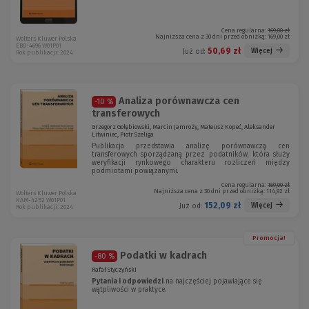
Cena regularna:
169,00 zł
Najniższa cena z 30 dni przed obniżką:
169,00 zł
Wolters Kluwer Polska
EBO-4696 W01P01
50,69 zł
Więcej
Już od:
Rok publikacji: 2024
Analiza porównawcza cen
-10 %
transferowych
Grzegorz Gołębiowski, Marcin Jamroży, Mateusz Kopeć, Aleksander
Litwiniec, Piotr Szeliga
Publikacja przedstawia analizę porównawczą cen
transferowych sporządzaną przez podatników, która służy
weryfikacji rynkowego charakteru rozliczeń między
podmiotami powiązanymi.
Cena regularna:
169,00 zł
Najniższa cena z 30 dni przed obniżką:
114,92 zł
Wolters Kluwer Polska
KAM-4252 W01P01
152,09 zł
Więcej
Już od:
Rok publikacji: 2024
Promocja!
Podatki w kadrach
-80 %
Rafał Styczyński
Pytania i odpowiedzi
na najczęściej pojawiające się
wątpliwości w praktyce.