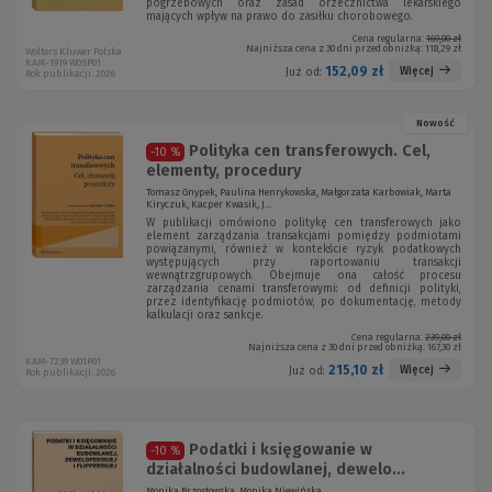
pogrzebowych oraz zasad orzecznictwa lekarskiego
mających wpływ na prawo do zasiłku chorobowego.
Cena regularna:
169,00 zł
Najniższa cena z 30 dni przed obniżką:
118,29 zł
Wolters Kluwer Polska
KAM-1919 W05P01
152,09 zł
Więcej
Już od:
Rok publikacji: 2026
Nowość
Polityka cen transferowych. Cel,
-10 %
elementy, procedury
Tomasz Gnypek, Paulina Henrykowska, Małgorzata Karbowiak, Marta
Kiryczuk, Kacper Kwasik, J...
W publikacji omówiono politykę cen transferowych jako
element zarządzania transakcjami pomiędzy podmiotami
powiązanymi, również w kontekście ryzyk podatkowych
występujących przy raportowaniu transakcji
wewnątrzgrupowych. Obejmuje ona całość procesu
zarządzania cenami transferowymi: od definicji polityki,
przez identyfikację podmiotów, po dokumentację, metody
kalkulacji oraz sankcje.
Cena regularna:
239,00 zł
Najniższa cena z 30 dni przed obniżką:
167,30 zł
KAM-7239 W01P01
215,10 zł
Więcej
Już od:
Rok publikacji: 2026
Podatki i księgowanie w
-10 %
działalności budowlanej, dewelo...
Monika Brzostowska, Monika Niewińska