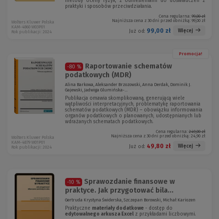
metody oceny ryzyk, z odniesieniami do doświadczeń z
praktyki i sposobów przeciwdziałania.
Cena regularna:
99,00 zł
Najniższa cena z 30 dni przed obniżką:
99,00 zł
Wolters Kluwer Polska
KAM-4860 W03P01
99,00 zł
Więcej
Już od:
Rok publikacji: 2024
Promocja!
Raportowanie schematów
-80 %
podatkowych (MDR)
Alina Barkowa, Aleksander Brzozowski, Anna Derdak, Dominik J.
Gajewski, Jadwiga Glumińska-...
Publikacja omawia skomplikowaną, generującą wiele
wątpliwości interpretacyjnych, problematykę raportowania
schematów podatkowych (MDR) – obowiązku informowania
organów podatkowych o planowanych, udostępnianych lub
wdrażanych schematach podatkowych.
Cena regularna:
249,00 zł
Najniższa cena z 30 dni przed obniżką:
24,90 zł
Wolters Kluwer Polska
KAM-4879 W01P01
49,80 zł
Więcej
Już od:
Rok publikacji: 2024
Sprawozdanie finansowe w
-10 %
praktyce. Jak przygotować bila...
Gertruda Krystyna Świderska, Szczepan Borowski, Michał Kariozen
Praktyczne
materiały dodatkowe
- dostęp do
edytowalnego arkusza Excel
z przykładami liczbowymi.