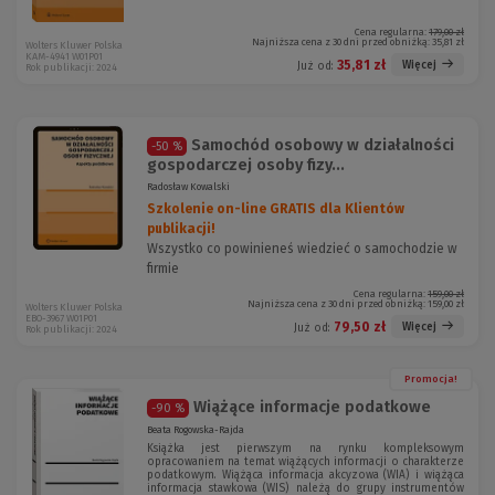
Cena regularna:
179,00 zł
Najniższa cena z 30 dni przed obniżką:
35,81 zł
Wolters Kluwer Polska
KAM-4941 W01P01
35,81 zł
Więcej
Już od:
Rok publikacji: 2024
Samochód osobowy w działalności
-50 %
gospodarczej osoby fizy...
Radosław Kowalski
Szkolenie on-line GRATIS dla Klientów
publikacji!
Wszystko co powinieneś wiedzieć o samochodzie w
firmie
Cena regularna:
159,00 zł
Najniższa cena z 30 dni przed obniżką:
159,00 zł
Wolters Kluwer Polska
EBO-3967 W01P01
79,50 zł
Więcej
Już od:
Rok publikacji: 2024
Promocja!
Wiążące informacje podatkowe
-90 %
Beata Rogowska-Rajda
Książka jest pierwszym na rynku kompleksowym
opracowaniem na temat wiążących informacji o charakterze
podatkowym. Wiążąca informacja akcyzowa (WIA) i wiążąca
informacja stawkowa (WIS) należą do grupy instrumentów