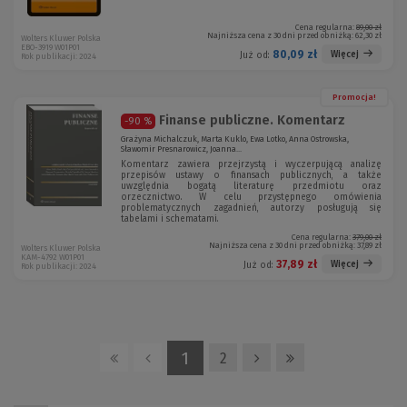
Cena regularna:
89,00 zł
Najniższa cena z 30 dni przed obniżką:
62,30 zł
Wolters Kluwer Polska
EBO-3919 W01P01
80,09 zł
Więcej
Już od:
Rok publikacji: 2024
Promocja!
Finanse publiczne. Komentarz
-90 %
Grażyna Michalczuk, Marta Kuklo, Ewa Lotko, Anna Ostrowska,
Sławomir Presnarowicz, Joanna...
Komentarz zawiera przejrzystą i wyczerpującą analizę
przepisów ustawy o finansach publicznych, a także
uwzględnia bogatą literaturę przedmiotu oraz
orzecznictwo. W celu przystępnego omówienia
problematycznych zagadnień, autorzy posługują się
tabelami i schematami.
Cena regularna:
379,00 zł
Najniższa cena z 30 dni przed obniżką:
37,89 zł
Wolters Kluwer Polska
KAM-4792 W01P01
37,89 zł
Więcej
Już od:
Rok publikacji: 2024
1
2