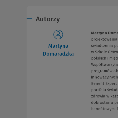
Autorzy
Martyna Doma
projektowania
Martyna
świadczenia p
w Szkole Głów
Domaradzka
polskich i mi
Współtworzyła
programów abo
innowacyjnych 
Benefit Expert
portfela świa
zdrowia w każ
dobrostanu pr
benefitowym. P