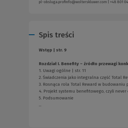
pl-obsluga.profinfo@wolterskluwer.com
|
+48 801 04
Spis treści
Wstęp | str. 9
Rozdział I. Benefity – źródło przewagi konk
1. Uwagi ogólne | str. 11
2. Świadczenia jako integralna część Total Rew
3. Rosnąca rola Total Reward w budowaniu pr
4. Projekt systemu benefitowego, czyli never e
5. Podsumowanie
...