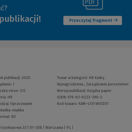
(Link
ać?
(Nowe
do
publikacji!
okno)
innej
Przeczytaj fragment
strony)
ok publikacji:
2020
Towar w kategorii:
HR Kadry
,
ydanie:
1
Wynagrodzenia
,
Zarządzanie personelem
iczba stron:
212
Wersja publikacji:
Książka papier
eria:
HR
ISBN:
978-83-8223-390-2
odzaj:
Opracowanie
Kod towaru:
KAM-4131 W01Z01
kładka:
miękka
ormat:
B5
 Przyokopowa 33 | 01-208 | Warszawa | PL |