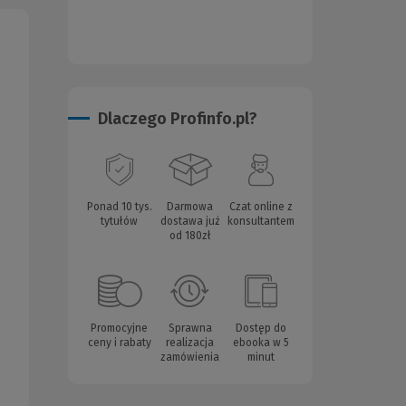
Dlaczego Profinfo.pl?
Ponad 10 tys.
Darmowa
Czat online z
tytułów
dostawa już
konsultantem
od 180zł
Promocyjne
Sprawna
Dostęp do
ceny i rabaty
realizacja
ebooka w 5
zamówienia
minut