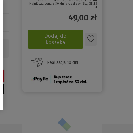
Przekreślona cena jest ceną regularną
Najniższa cena z 30 dni przed obniżką:
33,33
zł
49,00
zł
Dodaj do
koszyka
Realizacja 10 dni
(Nowe
okno)