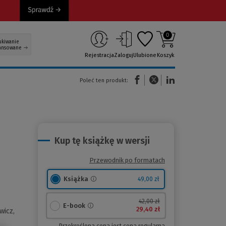
0
ukiwanie
ansowane
Rejestracja
Zaloguj
Ulubione
Koszyk
(Nowe okno)
(Link do innej strony)
(Link do innej strony)
Poleć ten produkt:
Kup tę książkę w wersji
Przewodnik po formatach
Książka
49,00 zł
42,00 zł
E-book
29,40 zł
wicz,