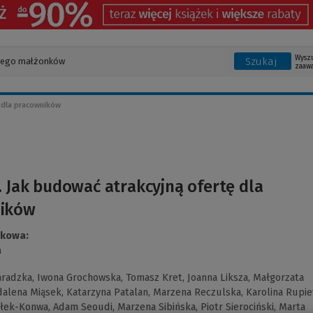
Wysz
Szukaj
zaaw
ę dla pracowników
. Jak budować atrakcyjną ofertę dla
ików
ukowa:
a
radzka,
Iwona Grochowska,
Tomasz Kret,
Joanna Liksza,
Małgorzata
alena Miąsek,
Katarzyna Patalan,
Marzena Reczulska,
Karolina Rupie
ałek-Konwa,
Adam Seoudi,
Marzena Sibińska,
Piotr Sierociński,
Marta