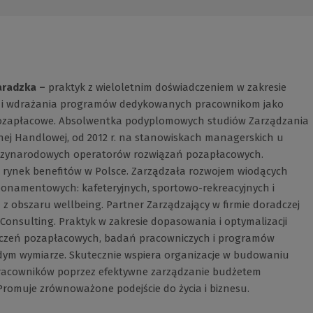
radzka –
praktyk z wieloletnim doświadczeniem w zakresie
 i wdrażania programów dedykowanych pracownikom jako
ozapłacowe. Absolwentka podyplomowych studiów Zarządzania
nej Handlowej, od 2012 r. na stanowiskach managerskich u
ędzynarodowych operatorów rozwiązań pozapłacowych.
 rynek benefitów w Polsce. Zarządzała rozwojem wiodących
namentowych: kafeteryjnych, sportowo-rekreacyjnych i
z obszaru wellbeing. Partner Zarządzający w firmie doradczej
 Consulting. Praktyk w zakresie dopasowania i optymalizacji
dczeń pozapłacowych, badań pracowniczych i programów
dym wymiarze. Skutecznie wspiera organizacje w budowaniu
acowników poprzez efektywne zarządzanie budżetem
romuje zrównoważone podejście do życia i biznesu.