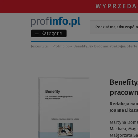
Kategorie
Jesteś tutaj:
Profinfo.pl
Benefity. Jak budować atrakcyjną ofert
(Link
Benefity
do
pracown
innej
strony)
Redakcja na
Joanna Liksz
Martyna Doma
Machała,
Magd
Małgorzata S