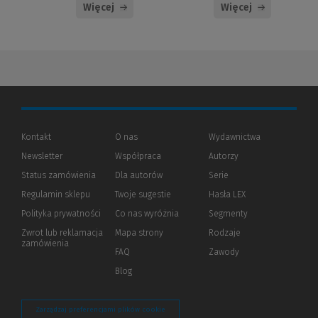
Więcej
Więcej
Kontakt
O nas
Wydawnictwa
Newsletter
Współpraca
Autorzy
Status zamówienia
Dla autorów
(Nowe
(Link
Serie
okno)
do
Regulamin sklepu
Twoje sugestie
Hasła LEX
innej
strony)
Polityka prywatności
(Nowe
(Link
Co nas wyróżnia
Segmenty
okno)
do
Zwrot lub reklamacja
Mapa strony
Rodzaje
innej
zamówienia
strony)
FAQ
Zawody
Blog
Zarządzaj preferencjami plików cookie