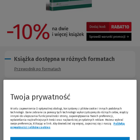
Książka dostępna w różnych formatach
Przewodnik po formatach
Opis publikacji
Twoja prywatność
Książka jest
pierwsza na rynku publikacja omawiająca
W celu zapewnienia Ci optymalnej obsługi, korzystamy z plików cookie i innych podobnych
technologii. Dane zebrane za pomocą tych technologii wykorzystujemy do różnych celów, między
kompleksowo problematykę funduszy Unii Europejskiej w
innymi do ulepszania funkcjonalności strony, zapamiętywania Twoich preferencji,
wyświetlania najtrafniejszych treści oraz najbardziej przydatnych reklam. Możesz wybrać
samorządzie terytorialnym.
swoje preferencje, klikając w link. Aby dowiedzieć się więcej, zapoznaj się z naszą
Polityką
prywatności i plików cookies
(Nowe okno)
(Link do innej strony)
Opracowanie w przystępny sposób
opisuje zagadnienia
dotyczące pozyskiwania środków UE przez polskie