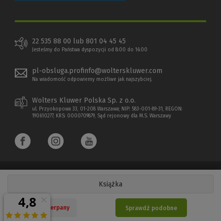
22 535 88 00 lub 801 04 45 45
Jesteśmy do Państwa dyspozycji od 8:00 do 16:00
pl-obsluga.profinfo@wolterskluwer.com
Na wiadomość odpowiemy możliwe jak najszybciej.
Wolters Kluwer Polska Sp. z o.o.
ul. Przyokopowa 33, 01-208 Warszawa; NIP: 583-001-89-31, REGON:
190610277, KRS: 0000709879, Sąd rejonowy dla M.S. Warszawy
Książka
Copyright 1997 - 2026 Wolters Kluwer Polska Sp. z o.o.
Nakład wyczerpany
Sprawdź podobne