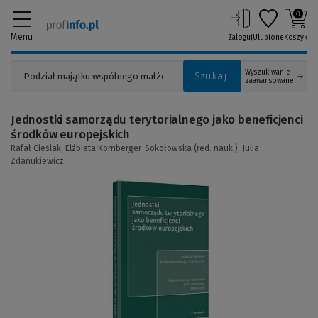
0
Menu
Zaloguj
Ulubione
Koszyk
Wyszukiwanie
Szukaj
zaawansowane
Jednostki samorządu terytorialnego jako beneficjenci
środków europejskich
Rafał Cieślak,
Elżbieta Kornberger-Sokołowska (red. nauk.),
Julia
Zdanukiewicz
(Link
do
innej
strony)