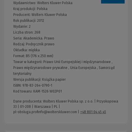
Wydawnictwo:
Wolters Kluwer Polska
Kraj produkcji: Polska
Producent:
Wolters Kluwer Polska
Rok publikacji:
2012
Wydanie:
2
Liczba stron:
268
Seria:
Akademicka. Prawo
Rodzaj:
Podręcznik prawo
Okładka:
miękka
Format:
B5 (176 x 250 mm)
Towar w kategorii:
Prawo Unii Europejskiej i międzynarodowe
,
Prawo międzynarodowe prywatne
,
Unia Europejska
,
Samorząd
terytorialny
Wersja publikacji:
Książka papier
ISBN:
978-83-264-0790-1
Kod towaru:
KAM-1526 W02P01
Dane producenta: Wolters Kluwer Polska sp. z o.o. | Przyokopowa
33 | 01-208 | Warszawa | PL |
pl-obsluga.profinfo@wolterskluwer.com
|
+48 801 04 45 45