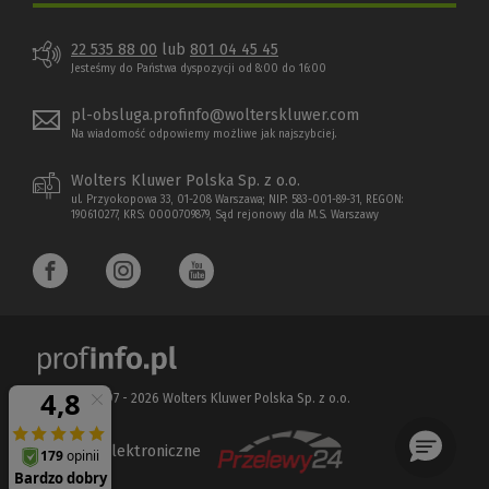
22 535 88 00
lub
801 04 45 45
Jesteśmy do Państwa dyspozycji od 8:00 do 16:00
pl-obsluga.profinfo@wolterskluwer.com
Na wiadomość odpowiemy możliwe jak najszybciej.
Wolters Kluwer Polska Sp. z o.o.
ul. Przyokopowa 33, 01-208 Warszawa; NIP: 583-001-89-31, REGON:
190610277, KRS: 0000709879, Sąd rejonowy dla M.S. Warszawy
Copyright 1997 - 2026 Wolters Kluwer Polska Sp. z o.o.
Płatności elektroniczne
(Nowe
(Link
okno)
do