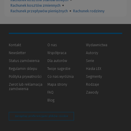
Rachunek kosztów zmiennych
●
Rachunek przepływów pieniężnych
●
Rachunek rodzinny
Kontakt
O nas
Wydawnictwa
Newsletter
Współpraca
Autorzy
Status zamówienia
Dla autorów
(Nowe
(Link
Serie
okno)
do
Regulamin sklepu
Twoje sugestie
Hasła LEX
innej
strony)
Polityka prywatności
(Nowe
(Link
Co nas wyróżnia
Segmenty
okno)
do
Zwrot lub reklamacja
Mapa strony
Rodzaje
innej
zamówienia
strony)
FAQ
Zawody
Blog
Zarządzaj preferencjami plików cookie