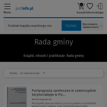
0
Menu
Koszyk
Ulubione
Zaloguj
Wyszukiwanie
Szukaj
zaawansowane
Rada gminy
Książki, ebooki i publikacje: Rada gminy
Sortuj:
Partycypacja społeczna w samorządzie
terytorialnym w Po...
Monika Augustyniak
Monografia stanowi analizę pozycji prawnej uczestników
społeczności lokalnej oraz jednostek samorządu