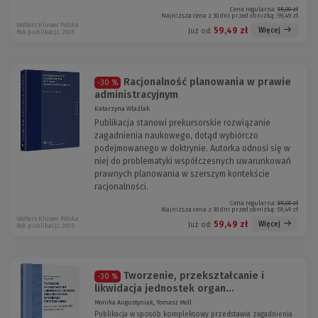
Cena regularna:
85,00 zł
Najniższa cena z 30 dni przed obniżką:
59,49 zł
Wolters Kluwer Polska
59,49 zł
Więcej
Już od:
Rok publikacji: 2015
Racjonalność planowania w prawie
-30 %
administracyjnym
Katarzyna Wlaźlak
Publikacja stanowi prekursorskie rozwiązanie
zagadnienia naukowego, dotąd wybiórczo
podejmowanego w doktrynie. Autorka odnosi się w
niej do problematyki współczesnych uwarunkowań
prawnych planowania w szerszym kontekście
racjonalności.
Cena regularna:
85,00 zł
Najniższa cena z 30 dni przed obniżką:
59,49 zł
Wolters Kluwer Polska
59,49 zł
Więcej
Już od:
Rok publikacji: 2015
Tworzenie, przekształcanie i
-30 %
likwidacja jednostek organ...
Monika Augustyniak, Tomasz Moll
Publikacja w sposób kompleksowy przedstawia zagadnienia