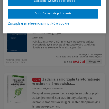
Zaakceptuj wszystkie pliki cookie
Cena regularna:
99,00 zł
Najniższa cena z 30 dni przed obniżką:
99,00 zł
Wolters Kluwer Polska
KAM-3004 W01P01
99,00 zł
Więcej
Już od:
Rok publikacji: 2016
Odrzuć wszystkie pliki cookie
Zarządzaj preferencjami plików cookie
Antywartości w prawie
-30 %
administracyjnym
Adam Błaś
Publikacja stanowi zbiór referatów i głosów w dyskusji
przedstawionych podczas VI Krakowsko-Wrocławskiego
Spotkania Naukowego Administratywistów.
Cena regularna:
128,00 zł
Najniższa cena z 30 dni przed obniżką:
89,60 zł
Wolters Kluwer Polska
89,60 zł
Więcej
Już od:
Rok publikacji: 2016
Zadania samorządu terytorialnego
-30 %
w ochronie środowiska....
Anna Barczak, Ewa Kowalewska
Kompleksowa prezentacja zagadnień dotyczących
zadań jednostek samorządu terytorialnego w
ochronie środowiska w ujęciu materialnoprawnym i
finansowo-prawnym.