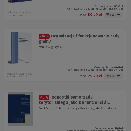
Cena regularna:
85,00 zł
Najniższa cena z 30 dni przed obniżką:
59,49 zł
Wolters Kluwer Polska
59,49 zł
Więcej
Już od:
Rok publikacji: 2012
Organizacja i funkcjonowanie rady
-30 %
gminy
Monika Augustyniak
Cena regularna:
42,00 zł
Najniższa cena z 30 dni przed obniżką:
29,40 zł
Wolters Kluwer Polska
29,40 zł
Więcej
Już od:
Rok publikacji: 2012
Jednostki samorządu
-10 %
terytorialnego jako beneficjenci śr...
Rafał Cieślak, Elżbieta Kornberger-Sokołowska, Julia Zdanukiewicz
Cena regularna:
69,00 zł