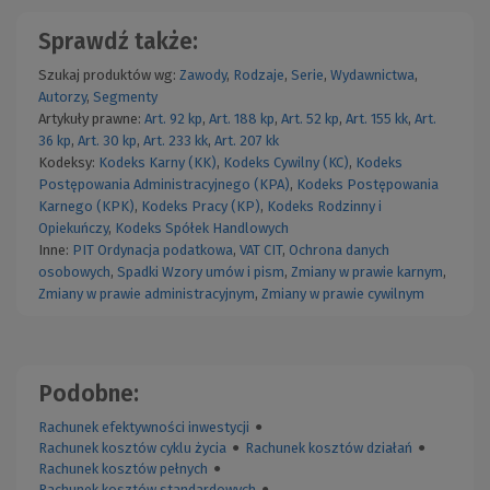
Sprawdź także:
Szukaj produktów wg:
Zawody
,
Rodzaje
,
Serie
,
Wydawnictwa
,
Autorzy
,
Segmenty
Artykuły prawne:
Art. 92 kp
,
Art. 188 kp
,
Art. 52 kp
,
Art. 155 kk
,
Art.
36 kp
,
Art. 30 kp
,
Art. 233 kk
,
Art. 207 kk
Kodeksy:
Kodeks Karny (KK)
,
Kodeks Cywilny (KC)
,
Kodeks
Postępowania Administracyjnego (KPA)
,
Kodeks Postępowania
Karnego (KPK)
,
Kodeks Pracy (KP)
,
Kodeks Rodzinny i
Opiekuńczy
,
Kodeks Spółek Handlowych
Inne:
PIT
Ordynacja podatkowa
,
VAT
CIT
,
Ochrona danych
osobowych
,
Spadki
Wzory umów i pism
,
Zmiany w prawie karnym
,
Zmiany w prawie administracyjnym
,
Zmiany w prawie cywilnym
Podobne:
Rachunek efektywności inwestycji
●
Rachunek kosztów cyklu życia
●
Rachunek kosztów działań
●
Rachunek kosztów pełnych
●
Rachunek kosztów standardowych
●