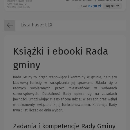
Najniższa cena z 30 dni przed obniżką:
46,91 zł
Wolters Kluwer Polska
KAM-1526 W02P01
62,10 zł
Więcej
Już od:
Rok publikacji: 2012
Lista haseł LEX
Książki i ebooki Rada
gminy
Rada Gminy to organ stanowiący i kontrolny w gminie, pełniący
kluczową funkcję w zarządzaniu jej sprawami. Składa się z
radnych wybieranych przez mieszkańców w wyborach
samorządowych. Działalność Rady opiera się na zasadach
jawności, umożliwiając mieszkańcom udział w sesjach oraz wgląd
w dokumenty związane z jej funkcjonowaniem. Kadencja Rady
trwa 5 lat, licząc od dnia wyboru.
Zadania i kompetencje Rady Gminy