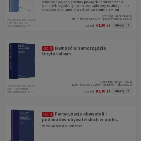
dotyczące pojęcia, podstaw prawnych i celu tworzenia
jednostek organizacyjnych samorządu terytorialnego oraz
możliwości ich zmiany w aktualnym stanie prawnym.
Cena regularna:
59,00 zł
Najniższa cena z 30 dni przed obniżką:
41,30 zł
Wolters Kluwer Polska
EBO-1801 W01P01
41,30 zł
Więcej
Już od:
Rok publikacji: 2015
Jawność w samorządzie
-30 %
terytorialnym
Cena regularna:
119,00 zł
Najniższa cena z 30 dni przed obniżką:
83,30 zł
Wolters Kluwer Polska
EBO-1705 W01E01
83,30 zł
Więcej
Już od:
Rok publikacji: 2015
Partycypacja obywateli i
-30 %
podmiotów obywatelskich w pode...
Marek Mączyński, Mirosław Stec