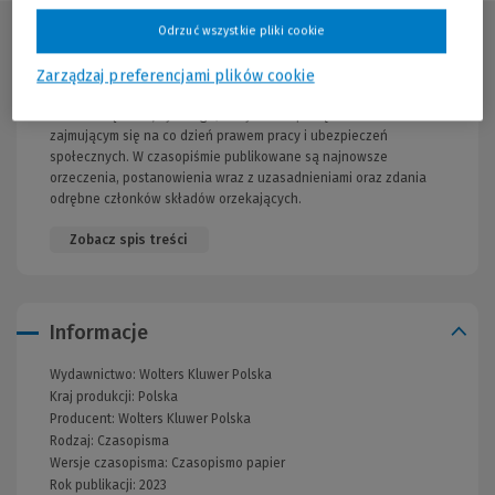
Odrzuć wszystkie pliki cookie
Opis publikacji
Zarządzaj preferencjami plików cookie
Oficjalny zbiór orzeczeń, wydawany na podstawie zarządzenia
Prezesa Sądu Najwyższego, który ułatwi pracę osobom
zajmującym się na co dzień prawem pracy i ubezpieczeń
społecznych. W czasopiśmie publikowane są najnowsze
orzeczenia, postanowienia wraz z uzasadnieniami oraz zdania
odrębne członków składów orzekających.
Zobacz spis treści
Informacje
Wydawnictwo:
Wolters Kluwer Polska
Kraj produkcji: Polska
Producent:
Wolters Kluwer Polska
Rodzaj:
Czasopisma
Wersje czasopisma:
Czasopismo papier
Rok publikacji:
2023