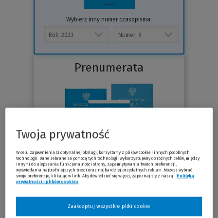
Wybierz inny numer czasopisma:
Prenumerata
Twoja prywatność
W celu zapewnienia Ci optymalnej obsługi, korzystamy z plików cookie i innych podobnych
technologii. Dane zebrane za pomocą tych technologii wykorzystujemy do różnych celów, między
innymi do ulepszania funkcjonalności strony, zapamiętywania Twoich preferencji,
wyświetlania najtrafniejszych treści oraz najbardziej przydatnych reklam. Możesz wybrać
swoje preferencje, klikając w link. Aby dowiedzieć się więcej, zapoznaj się z naszą
Polityką
prywatności i plików cookies
(Nowe okno)
(Link do innej strony)
Sprawdź
Zaakceptuj wszystkie pliki cookie