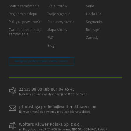
Status zamówienia
Dla autorów
(Nowe
(Link
Serie
okno)
do
Regulamin sklepu
Twoje sugestie
Hasła LEX
innej
strony)
Polityka prywatności
(Nowe
(Link
Co nas wyróżnia
Segmenty
okno)
do
Zwrot lub reklamacja
Mapa strony
Rodzaje
innej
zamówienia
strony)
FAQ
Zawody
Blog
Zarządzaj preferencjami plików cookie
22 535 88 00 lub 801 04 45 45
Jesteśmy do Państwa dyspozycji od 8:00 do 16:00
pl-obsluga.profinfo@wolterskluwer.com
Na wiadomość odpowiemy możliwe jak najszybciej.
Wolters Kluwer Polska Sp. z o.o.
ul. Przyokopowa 33, 01-208 Warszawa; NIP: 583-001-89-31, REGON: