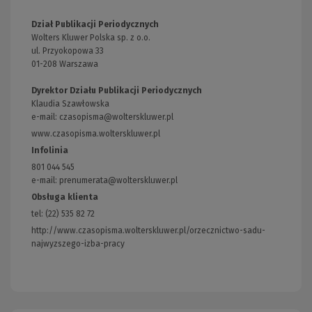
Dział Publikacji Periodycznych
Wolters Kluwer Polska sp. z o.o.
ul. Przyokopowa 33
01-208 Warszawa
Dyrektor Działu Publikacji Periodycznych
Klaudia Szawłowska
e-mail:
czasopisma@wolterskluwer.pl
www.czasopisma.wolterskluwer.pl
(Link
do
Infolinia
innej
801 044 545
strony)
e-mail: prenumerata@wolterskluwer.pl
Obsługa klienta
tel: (22) 535 82 72
http://www.czasopisma.wolterskluwer.pl/orzecznictwo-sadu-
najwyzszego-izba-pracy
(Link
do
innej
strony)