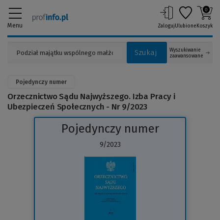
0
Menu
Zaloguj
Ulubione
Koszyk
Wyszukiwanie
Szukaj
zaawansowane
Pojedynczy numer
Orzecznictwo Sądu Najwyższego. Izba Pracy i
Ubezpieczeń Społecznych - Nr 9/2023
Pojedynczy numer
9/2023
(Link
do
innej
strony)