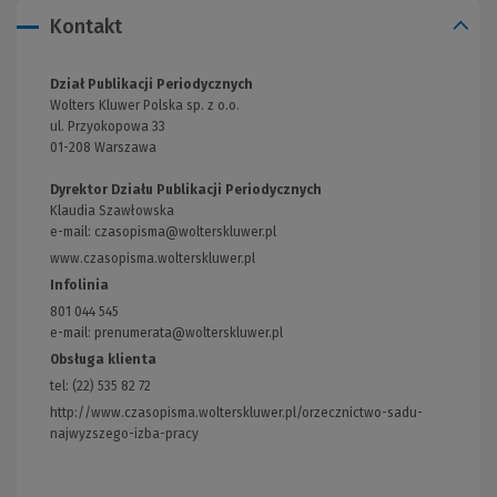
Kontakt
Dział Publikacji Periodycznych
Wolters Kluwer Polska sp. z o.o.
ul. Przyokopowa 33
01-208 Warszawa
Dyrektor Działu Publikacji Periodycznych
Klaudia Szawłowska
e-mail:
czasopisma@wolterskluwer.pl
www.czasopisma.wolterskluwer.pl
(Link
do
Infolinia
innej
801 044 545
strony)
e-mail: prenumerata@wolterskluwer.pl
Obsługa klienta
tel: (22) 535 82 72
http://www.czasopisma.wolterskluwer.pl/orzecznictwo-sadu-
najwyzszego-izba-pracy
(Link
do
innej
strony)