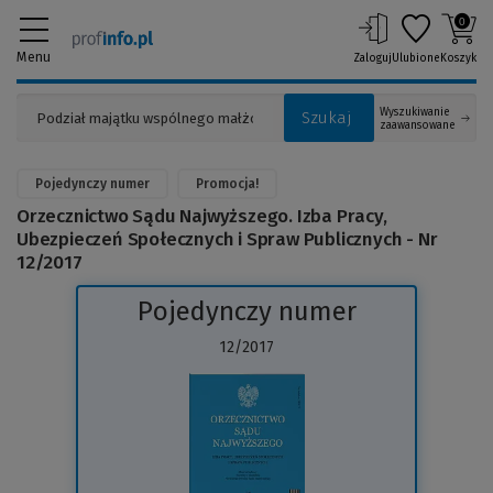
0
Menu
Zaloguj
Ulubione
Koszyk
Wyszukiwanie
Szukaj
zaawansowane
Pojedynczy numer
Promocja!
Orzecznictwo Sądu Najwyższego. Izba Pracy,
Ubezpieczeń Społecznych i Spraw Publicznych - Nr
12/2017
Pojedynczy numer
12/2017
(Link
do
innej
strony)