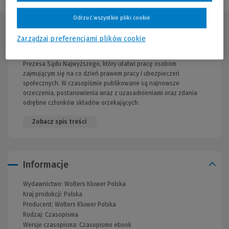
Odrzuć wszystkie pliki cookie
Opis publikacji
Zarządzaj preferencjami plików cookie
Oficjalny zbiór orzeczeń, wydawany na podstawie zarządzenia
Prezesa Sądu Najwyższego, który ułatwi pracę osobom
zajmującym się na co dzień prawem pracy i ubezpieczeń
społecznych. W czasopiśmie publikowane są najnowsze
orzeczenia, postanowienia wraz z uzasadnieniami oraz zdania
odrębne członków składów orzekających.
Zobacz spis treści
Informacje
Wydawnictwo:
Wolters Kluwer Polska
Kraj produkcji: Polska
Producent:
Wolters Kluwer Polska
Rodzaj:
Czasopisma
Wersje czasopisma:
Czasopismo ebook