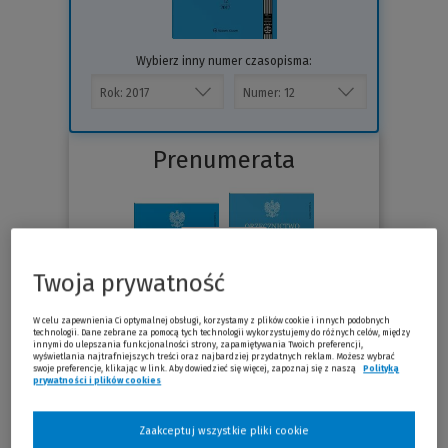
Wybierz inny numer czasopisma:
Prenumerata
Twoja prywatność
W celu zapewnienia Ci optymalnej obsługi, korzystamy z plików cookie i innych podobnych
technologii. Dane zebrane za pomocą tych technologii wykorzystujemy do różnych celów, między
innymi do ulepszania funkcjonalności strony, zapamiętywania Twoich preferencji,
wyświetlania najtrafniejszych treści oraz najbardziej przydatnych reklam. Możesz wybrać
swoje preferencje, klikając w link. Aby dowiedzieć się więcej, zapoznaj się z naszą
Polityką
prywatności i plików cookies
(Nowe okno)
(Link do innej strony)
Sprawdź
Zaakceptuj wszystkie pliki cookie