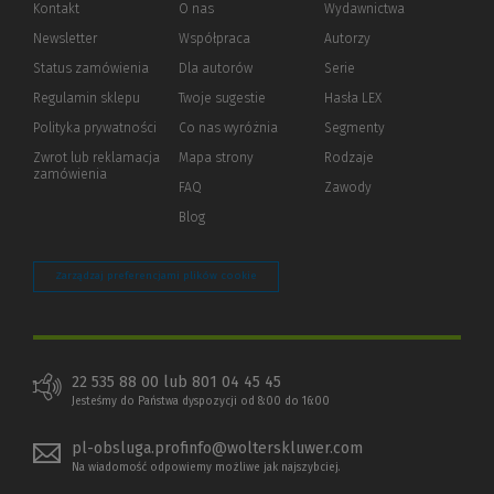
Kontakt
O nas
Wydawnictwa
Newsletter
Współpraca
Autorzy
Status zamówienia
Dla autorów
(Nowe
(Link
Serie
okno)
do
Regulamin sklepu
Twoje sugestie
Hasła LEX
innej
strony)
Polityka prywatności
(Nowe
(Link
Co nas wyróżnia
Segmenty
okno)
do
Zwrot lub reklamacja
Mapa strony
Rodzaje
innej
zamówienia
strony)
FAQ
Zawody
Blog
Zarządzaj preferencjami plików cookie
22 535 88 00 lub 801 04 45 45
Jesteśmy do Państwa dyspozycji od 8:00 do 16:00
pl-obsluga.profinfo@wolterskluwer.com
Na wiadomość odpowiemy możliwe jak najszybciej.