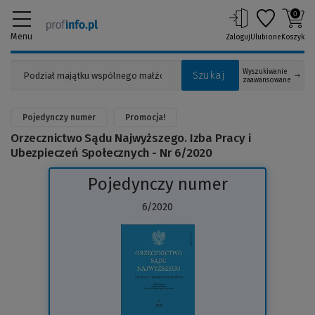
0
Menu
Zaloguj
Ulubione
Koszyk
Wyszukiwanie
Szukaj
zaawansowane
Pojedynczy numer
Promocja!
Orzecznictwo Sądu Najwyższego. Izba Pracy i
Ubezpieczeń Społecznych - Nr 6/2020
Pojedynczy numer
6/2020
(Link
do
innej
strony)