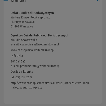
Kontakt
Dział Publikacji Periodycznych
Wolters Kluwer Polska sp. z o.o.
ul. Przyokopowa 33
01-208 Warszawa
Dyrektor Działu Publikacji Periodycznych
Klaudia Szawłowska
e-mail:
czasopisma@wolterskluwer.pl
www.czasopisma.wolterskluwer.pl
(Link
do
Infolinia
innej
801 044 545
strony)
e-mail: prenumerata@wolterskluwer.pl
Obsługa klienta
tel: (22) 535 82 72
http://www.czasopisma.wolterskluwer.pl/orzecznictwo-sadu-
najwyzszego-izba-pracy
(Link
do
innej
strony)