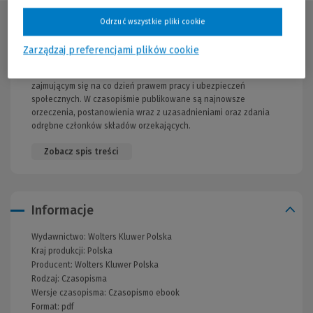
Odrzuć wszystkie pliki cookie
Opis publikacji
Zarządzaj preferencjami plików cookie
Oficjalny zbiór orzeczeń, wydawany na podstawie zarządzenia
Prezesa Sądu Najwyższego, który ułatwi pracę osobom
zajmującym się na co dzień prawem pracy i ubezpieczeń
społecznych. W czasopiśmie publikowane są najnowsze
orzeczenia, postanowienia wraz z uzasadnieniami oraz zdania
odrębne członków składów orzekających.
Zobacz spis treści
Informacje
Wydawnictwo:
Wolters Kluwer Polska
Kraj produkcji: Polska
Producent:
Wolters Kluwer Polska
Rodzaj:
Czasopisma
Wersje czasopisma:
Czasopismo ebook
Format:
pdf