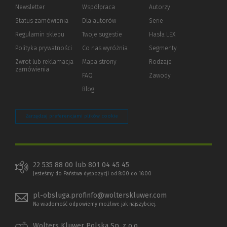
Newsletter
Współpraca
Autorzy
Status zamówienia
Dla autorów
(Nowe
(Link
Serie
okno)
do
Regulamin sklepu
Twoje sugestie
Hasła LEX
innej
strony)
Polityka prywatności
(Nowe
(Link
Co nas wyróżnia
Segmenty
okno)
do
Zwrot lub reklamacja
Mapa strony
Rodzaje
innej
zamówienia
strony)
FAQ
Zawody
Blog
Zarządzaj preferencjami plików cookie
22 535 88 00 lub 801 04 45 45
Jesteśmy do Państwa dyspozycji od 8:00 do 16:00
pl-obsluga.profinfo@wolterskluwer.com
Na wiadomość odpowiemy możliwe jak najszybciej.
Wolters Kluwer Polska Sp. z o.o.