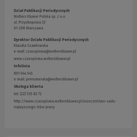
Dział Publikacji Periodycznych
Wolters Kluwer Polska sp. z o.o.
ul. Przyokopowa 33
01-208 Warszawa
Dyrektor Działu Publikacji Periodycznych
Klaudia Szawłowska
e-mail:
czasopisma@wolterskluwer.pl
www.czasopisma.wolterskluwer.pl
(Link
do
Infolinia
innej
801 044 545
strony)
e-mail: prenumerata@wolterskluwer.pl
Obsługa klienta
tel: (22) 535 82 72
http://www.czasopisma.wolterskluwer.pl/orzecznictwo-sadu-
najwyzszego-izba-pracy
(Link
do
innej
strony)