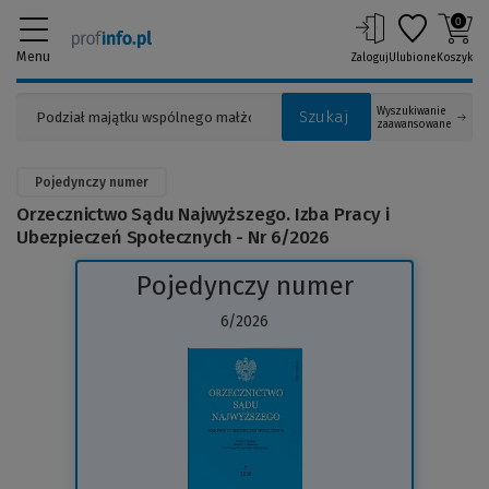
0
Menu
Zaloguj
Ulubione
Koszyk
Wyszukiwanie
Szukaj
zaawansowane
Pojedynczy numer
Orzecznictwo Sądu Najwyższego. Izba Pracy i
Ubezpieczeń Społecznych - Nr 6/2026
Pojedynczy numer
6/2026
(Link
do
innej
strony)