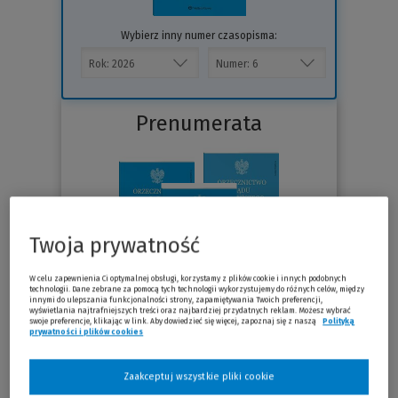
Wybierz inny numer czasopisma:
Prenumerata
Twoja prywatność
W celu zapewnienia Ci optymalnej obsługi, korzystamy z plików cookie i innych podobnych
technologii. Dane zebrane za pomocą tych technologii wykorzystujemy do różnych celów, między
innymi do ulepszania funkcjonalności strony, zapamiętywania Twoich preferencji,
wyświetlania najtrafniejszych treści oraz najbardziej przydatnych reklam. Możesz wybrać
swoje preferencje, klikając w link. Aby dowiedzieć się więcej, zapoznaj się z naszą
Polityką
prywatności i plików cookies
Sprawdź
Zaakceptuj wszystkie pliki cookie