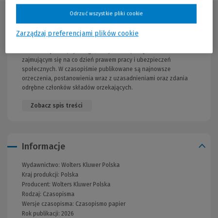
Odrzuć wszystkie pliki cookie
Opis publikacji
Zarządzaj preferencjami plików cookie
Oficjalny zbiór orzeczeń, wydawany na podstawie zarządzenia
Prezesa Sądu Najwyższego, który ułatwi pracę osobom
zajmującym się na co dzień prawem pracy i ubezpieczeń
społecznych. W czasopiśmie publikowane są najnowsze
orzeczenia, postanowienia wraz z uzasadnieniami oraz zdania
odrębne członków składów orzekających.
Zobacz spis treści
Informacje
Wydawnictwo:
Wolters Kluwer Polska
Kraj produkcji: Polska
Producent:
Wolters Kluwer Polska
Rodzaj:
Czasopisma
Wersje czasopisma:
Czasopismo papier
Rok publikacji:
2026