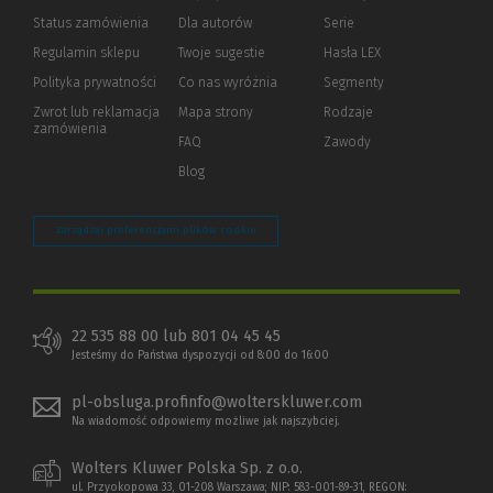
Status zamówienia
Dla autorów
(Nowe
(Link
Serie
okno)
do
Regulamin sklepu
Twoje sugestie
Hasła LEX
innej
strony)
Polityka prywatności
(Nowe
(Link
Co nas wyróżnia
Segmenty
okno)
do
Zwrot lub reklamacja
Mapa strony
Rodzaje
innej
zamówienia
strony)
FAQ
Zawody
Blog
Zarządzaj preferencjami plików cookie
22 535 88 00 lub 801 04 45 45
Jesteśmy do Państwa dyspozycji od 8:00 do 16:00
pl-obsluga.profinfo@wolterskluwer.com
Na wiadomość odpowiemy możliwe jak najszybciej.
Wolters Kluwer Polska Sp. z o.o.
ul. Przyokopowa 33, 01-208 Warszawa; NIP: 583-001-89-31, REGON: