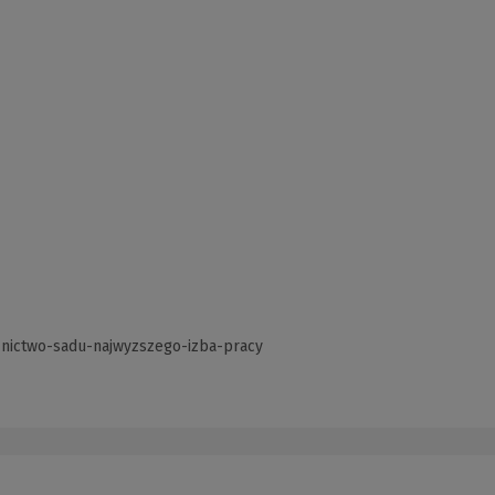
znictwo-sadu-najwyzszego-izba-pracy
(Link
do
innej
strony)