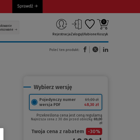
0
ukiwanie
ansowane
Rejestracja
Zaloguj
Ulubione
Koszyk
(Nowe okno)
(Link do innej strony)
(Link do innej strony)
Poleć ten produkt:
Wybierz wersję
Pojedynczy numer
69,00 zł
48,30 zł
wersja PDF
Przekreślona cena jest ceną regularną
Najniższa cena z 30 dni przed obniżką:
69,00
zł
Twoja cena z rabatem
-
30
%