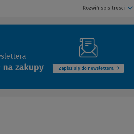
Rozwiń spis treści
slettera
(Nowe
ł na zakupy
okno)
Zapisz się do newslettera