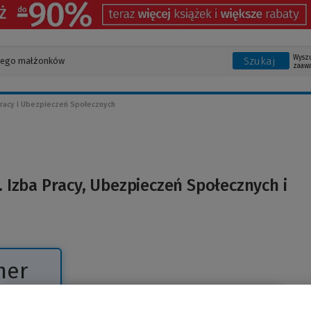
Wysz
Szukaj
zaaw
racy i Ubezpieczeń Społecznych
Izba Pracy, Ubezpieczeń Społecznych i
mer
Prenumerata