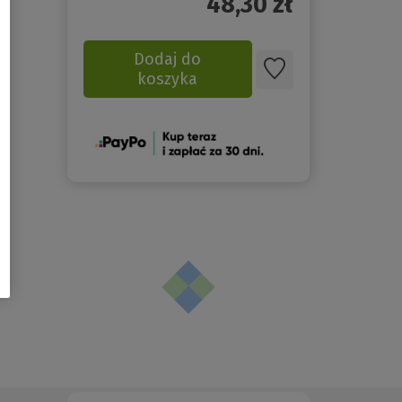
48,30
zł
Dodaj do
koszyka
(Nowe
okno)