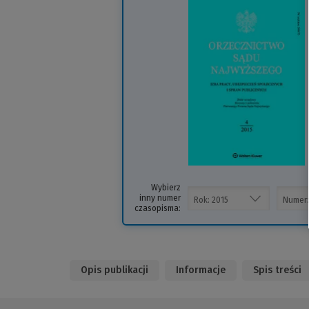
(
i
s
Wybierz
inny numer
czasopisma:
Opis publikacji
Informacje
Spis treści