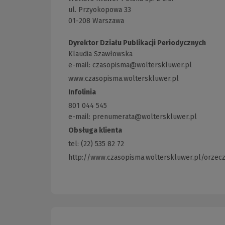
ul. Przyokopowa 33
01-208 Warszawa
Dyrektor Działu Publikacji Periodycznych
Klaudia Szawłowska
e-mail:
czasopisma@wolterskluwer.pl
www.czasopisma.wolterskluwer.pl
(Link
do
Infolinia
innej
801 044 545
strony)
e-mail: prenumerata@wolterskluwer.pl
Obsługa klienta
tel: (22) 535 82 72
http://www.czasopisma.wolterskluwer.pl/orzec