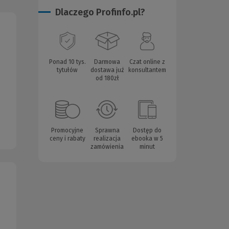
Dlaczego Profinfo.pl?
Ponad 10 tys.
Darmowa
Czat online z
tytułów
dostawa już
konsultantem
od 180zł
Promocyjne
Sprawna
Dostęp do
ceny i rabaty
realizacja
ebooka w 5
zamówienia
minut