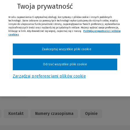
Link
Twoja prywatność
do
nnej
W celu zapewnienia Ci optymalnej obsługi, korzystamy z plików cookie i innych podobnych
trony)
technologii. Dane zebrane za pomocą tych technologii wykorzystujemy do różnych celów, między
innymi do ulepszania funkcjonalności strony, zapamiętywania Twoich preferencji, wyświetlania
najtrafniejszych treści oraz najbardziej przydatnych reklam. Możesz wybrać swoje preferencje,
klikając w link. Aby dowiedzieć się więcej, zapoznaj się z naszą
Polityką prywatności i plików
cookies
(Nowe okno)
(Link do innej strony)
Zaakceptuj wszystkie pliki cookie
Odrzuć wszystkie pliki cookie
Sprawdź
Zarządzaj preferencjami plików cookie
Kontakt
Numery czasopisma
Opinie