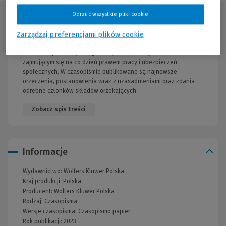
Odrzuć wszystkie pliki cookie
Opis publikacji
Zarządzaj preferencjami plików cookie
Oficjalny zbiór orzeczeń, wydawany na podstawie zarządzenia
Prezesa Sądu Najwyższego, który ułatwi pracę osobom
zajmującym się na co dzień prawem pracy i ubezpieczeń
społecznych. W czasopiśmie publikowane są najnowsze
orzeczenia, postanowienia wraz z uzasadnieniami oraz zdania
odrębne członków składów orzekających.
Zobacz spis treści
Informacje
Wydawnictwo:
Wolters Kluwer Polska
Kraj produkcji: Polska
Producent:
Wolters Kluwer Polska
Rodzaj:
Czasopisma
Wersje czasopisma:
Czasopismo papier
Rok publikacji:
2023