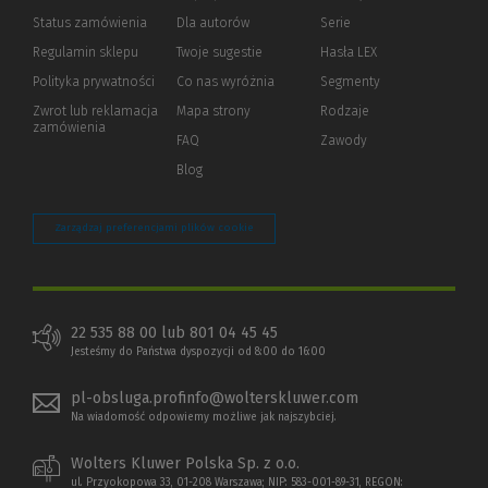
Status zamówienia
Dla autorów
(Nowe
(Link
Serie
okno)
do
Regulamin sklepu
Twoje sugestie
Hasła LEX
innej
strony)
Polityka prywatności
(Nowe
(Link
Co nas wyróżnia
Segmenty
okno)
do
Zwrot lub reklamacja
Mapa strony
Rodzaje
innej
zamówienia
strony)
FAQ
Zawody
Blog
Zarządzaj preferencjami plików cookie
22 535 88 00 lub 801 04 45 45
Jesteśmy do Państwa dyspozycji od 8:00 do 16:00
pl-obsluga.profinfo@wolterskluwer.com
Na wiadomość odpowiemy możliwe jak najszybciej.
Wolters Kluwer Polska Sp. z o.o.
ul. Przyokopowa 33, 01-208 Warszawa; NIP: 583-001-89-31, REGON: