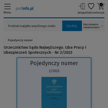
0
Menu
Zaloguj
Ulubione
Koszyk
Wyszukiwanie
Szukaj
zaawansowane
Pojedynczy numer
Orzecznictwo Sądu Najwyższego. Izba Pracy i
Ubezpieczeń Społecznych - Nr 2/2023
Pojedynczy numer
2/2023
(Link
do
innej
strony)