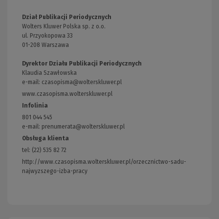
Dział Publikacji Periodycznych
Wolters Kluwer Polska sp. z o.o.
ul. Przyokopowa 33
01-208 Warszawa
Dyrektor Działu Publikacji Periodycznych
Klaudia Szawłowska
e-mail:
czasopisma@wolterskluwer.pl
www.czasopisma.wolterskluwer.pl
(Link
do
Infolinia
innej
801 044 545
strony)
e-mail: prenumerata@wolterskluwer.pl
Obsługa klienta
tel: (22) 535 82 72
http://www.czasopisma.wolterskluwer.pl/orzecznictwo-sadu-
najwyzszego-izba-pracy
(Link
do
innej
strony)