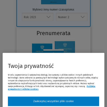
Wybierz inny numer czasopisma:
Prenumerata
Twoja prywatność
W celu zapewnienia Ci optymalnej obsługi, korzystamy z plików cookie i innych podobnych
technologii. Dane zebrane za pomocą tych technologii wykorzystujemy do różnych celów, między
innymi do ulepszania funkcjonalności strony, zapamiętywania Twoich preferencji,
wyświetlania najtrafniejszych treści oraz najbardziej przydatnych reklam. Możesz wybrać
swoje preferencje, klikając w link. Aby dowiedzieć się więcej, zapoznaj się z naszą
Polityką
prywatności i plików cookies
(Nowe okno)
(Link do innej strony)
Sprawdź
Zaakceptuj wszystkie pliki cookie