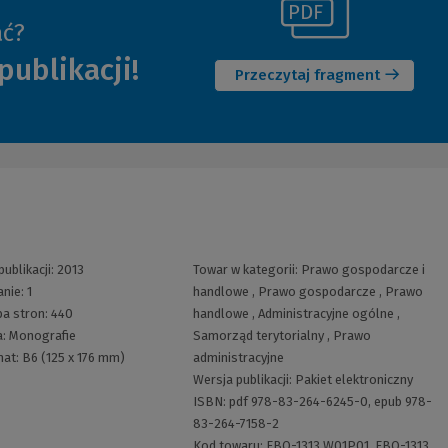
(Link
ać?
(Nowe
do
publikacji!
okno)
innej
Przeczytaj fragment
strony)
publikacji:
2013
Towar w kategorii:
Prawo gospodarcze i
anie:
1
handlowe
,
Prawo gospodarcze
,
Prawo
ba stron:
440
handlowe
,
Administracyjne ogólne
,
a:
Monografie
Samorząd terytorialny
,
Prawo
mat:
B6 (125 x 176 mm)
administracyjne
Wersja publikacji:
Pakiet elektroniczny
ISBN:
pdf 978-83-264-6245-0, epub 978-
83-264-7158-2
Kod towaru:
EBO-1313 W01P01, EBO-1313