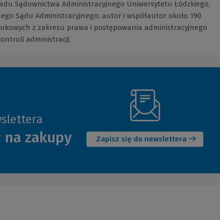
ładu Sądownictwa Administracyjnego Uniwersytetu Łódzkiego,
nego Sądu Administracyjnego; autor i współautor około 190
kowych z zakresu prawa i postępowania administracyjnego
ontroli administracji.
slettera
(Nowe
ł na zakupy
okno)
Zapisz się do newslettera