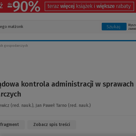
Wysz
Szukaj
zaaw
ach gospodarczych
ądowa kontrola administracji w sprawach
rczych
ewicz (red. nauk.),
Jan Paweł Tarno (red. nauk.)
 fragment
(Link
Zobacz spis treści
do
innej