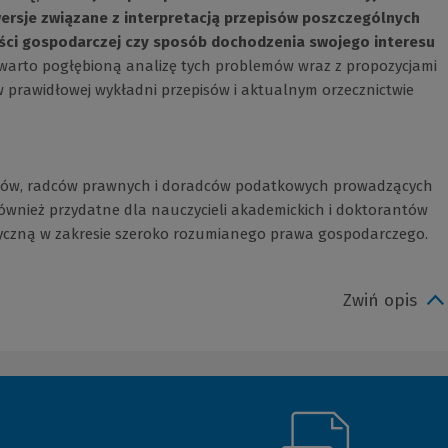
rsje związane z interpretacją przepisów poszczególnych
ści gospodarczej czy sposób dochodzenia swojego interesu
awarto pogłębioną analizę tych problemów wraz z propozycjami
w prawidłowej wykładni przepisów i aktualnym orzecznictwie
tów, radców prawnych i doradców podatkowych prowadzących
wnież przydatne dla nauczycieli akademickich i doktorantów
czną w zakresie szeroko rozumianego prawa gospodarczego.
Zwiń opis