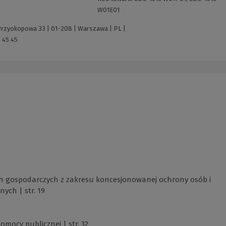
W01E01
 Przyokopowa 33 | 01-208 | Warszawa | PL |
 45 45
 gospodarczych z zakresu koncesjonowanej ochrony osób i
ych | str. 19
omocy publicznej | str. 32