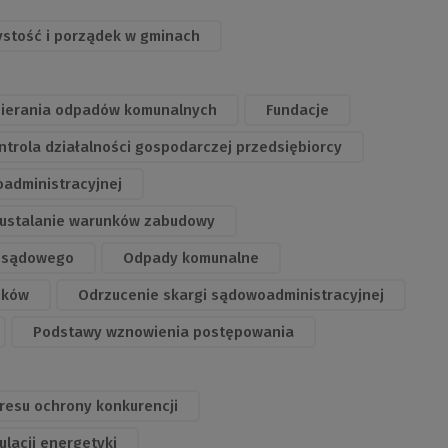
ystość i porządek w gminach
bierania odpadów komunalnych
Fundacje
ntrola działalności gospodarczej przedsiębiorcy
oadministracyjnej
 i ustalanie warunków zabudowy
 sądowego
Odpady komunalne
ików
Odrzucenie skargi sądowoadministracyjnej
Podstawy wznowienia postępowania
esu ochrony konkurencji
lacji energetyki