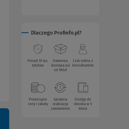
Dlaczego Profinfo.pl?
Ponad 10 tys.
Darmowa
Czat online z
tytułów
dostawa już
konsultantem
od 180zł
Promocyjne
Sprawna
Dostęp do
ceny i rabaty
realizacja
ebooka w 5
zamówienia
minut