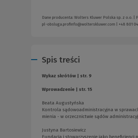
Dane producenta: Wolters Kluwer Polska sp. z o.o. |
pl-obsluga.profinfo@wolterskluwer.com
|
+48 801 04
Spis treści
Wykaz skrótów | str. 9
Wprowadzenie | str. 15
Beata Augustyńska
Kontrola sądowoadministracyjna w sprawach
mienia - w orzecznictwie sądów administracyjn
Justyna Bartosiewicz
Fundacja i stowarzyszenie jako beneficjenci p