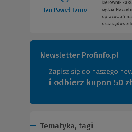
kierownik Zak
Jan Paweł Tarno
sędzia Naczel
opracowań nau
oraz sądowej k
Newsletter Profinfo.pl
Zapisz się do naszego new
i odbierz kupon 50 z
Tematyka, tagi