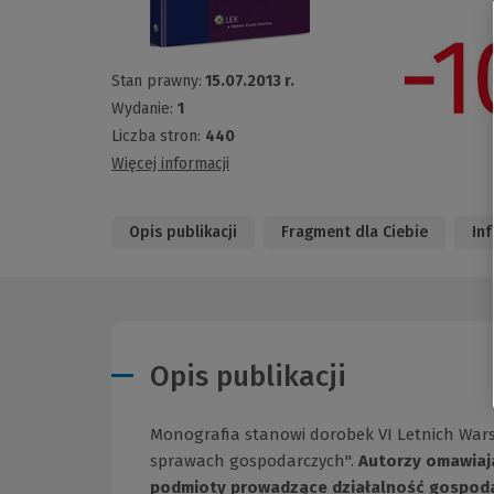
Stan prawny:
15.07.2013 r.
Wydanie:
1
Liczba stron:
440
Więcej informacji
Opis publikacji
Fragment dla Ciebie
In
Opis publikacji
Monografia stanowi dorobek VI Letnich War
sprawach gospodarczych".
Autorzy omawiają
podmioty prowadzące działalność gospodarc