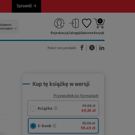
0
ukiwanie
ansowane
Rejestracja
Zaloguj
Ulubione
Koszyk
(Nowe okno)
(Link do innej strony)
(Link do innej strony)
Poleć ten produkt:
Kup tę książkę w wersji
Przewodnik po formatach
99,00 zł
Książka
69,30 zł
85,00 zł
E-book
59,49 zł