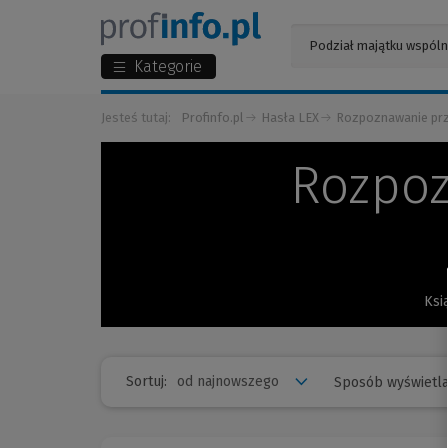
Kategorie
Jesteś tutaj:
Profinfo.pl
Hasła LEX
Rozpoznawanie prz
Rozpoz
Ksi
Sortuj:
Sposób wyświetla