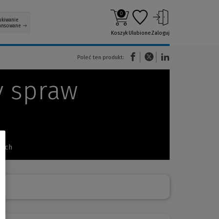
0
ukiwanie
ansowane
Koszyk
Ulubione
Zaloguj
(Nowe okno)
(Link do innej strony)
(Link do innej strony)
Poleć ten produkt:
y spraw
zych