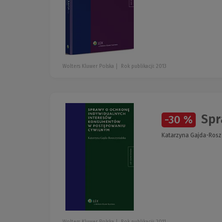
Wolters Kluwer Polska
Rok publikacji: 2013
Spr
-30 %
Katarzyna Gajda-Rosz