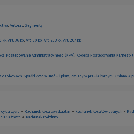
ctwa
,
Autorzy
,
Segmenty
55 kk
,
Art. 36 kp
,
Art. 30 kp
,
Art. 233 kk
,
Art. 207 kk
ks Postępowania Administracyjnego (KPA)
,
Kodeks Postępowania Karnego 
h osobowych
,
Spadki
Wzory umów i pism
,
Zmiany w prawie karnym
,
Zmiany w p
cyklu życia
●
Rachunek kosztów działań
●
Rachunek kosztów pełnych
●
Rac
pieniężnych
●
Rachunek rodzinny