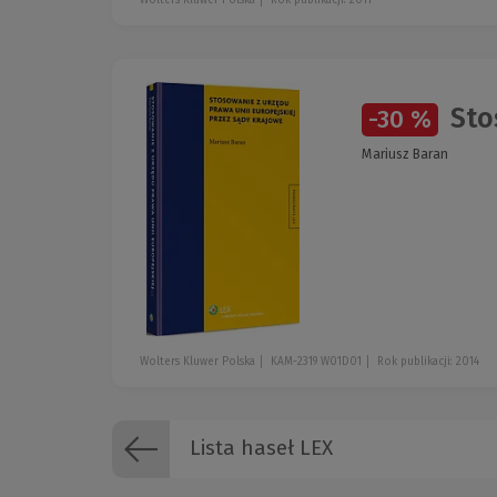
Wolters Kluwer Polska
Rok publikacji: 2011
Stos
-30 %
Mariusz Baran
Wolters Kluwer Polska
KAM-2319 W01D01
Rok publikacji: 2014
Lista haseł LEX