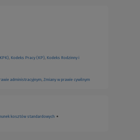
(KPK)
,
Kodeks Pracy (KP)
,
Kodeks Rodzinny i
rawie administracyjnym
,
Zmiany w prawie cywilnym
hunek kosztów standardowych
●