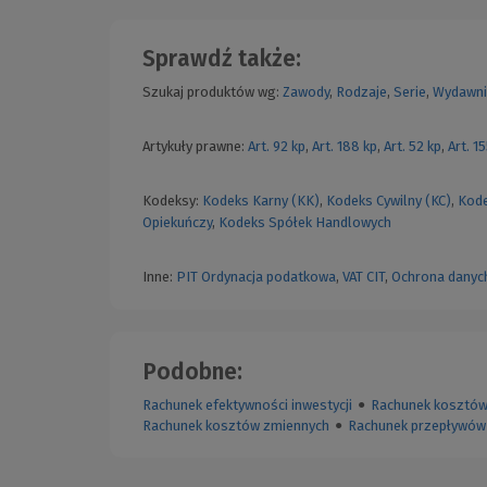
Sprawdź także:
Szukaj produktów wg:
Zawody
,
Rodzaje
,
Serie
,
Wydawni
Artykuły prawne:
Art. 92 kp
,
Art. 188 kp
,
Art. 52 kp
,
Art. 1
Kodeksy:
Kodeks Karny (KK)
,
Kodeks Cywilny (KC)
,
Kode
Opiekuńczy
,
Kodeks Spółek Handlowych
Inne:
PIT
Ordynacja podatkowa
,
VAT
CIT
,
Ochrona danyc
Podobne:
Rachunek efektywności inwestycji
●
Rachunek kosztów 
Rachunek kosztów zmiennych
●
Rachunek przepływów 