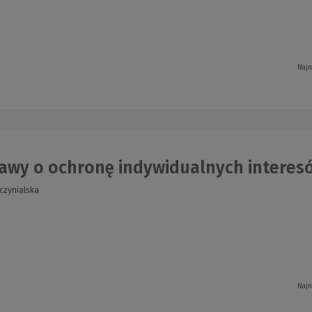
Najn
awy o ochronę indywidualnych interes
czynialska
Najn