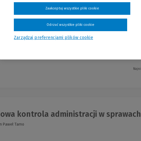
Zaakceptuj wszystkie pliki cookie
cesowa sytuacja przedsiębiorstwa ener
Odrzuć wszystkie pliki cookie
Zarządzaj preferencjami plików cookie
Najni
owa kontrola administracji w sprawac
an Paweł Tarno