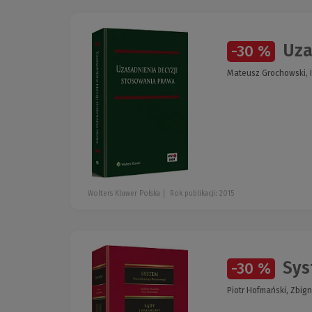
Uza
-30 %
Mateusz Grochowski, 
Wolters Kluwer Polska
Rok publikacji: 2015
Syst
-30 %
Piotr Hofmański, Zbig