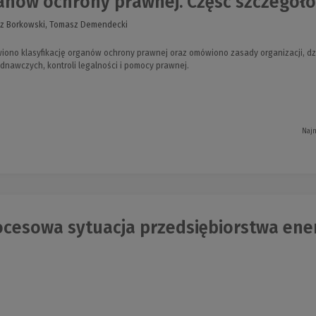
ganów ochrony prawnej. Część szczegół
rz Borkowski, Tomasz Demendecki
wiono klasyfikację organów ochrony prawnej oraz omówiono zasady organizacji, d
ednawczych, kontroli legalności i pomocy prawnej.
Najn
cesowa sytuacja przedsiębiorstwa ener