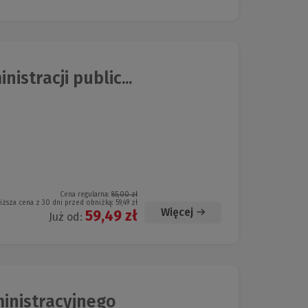
stracji public...
Cena regularna:
85,00 zł
iższa cena z 30 dni przed obniżką:
59,49 zł
Więcej
59,49 zł
Już od:
inistracyjnego