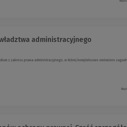
Najni
władztwa administracyjnego
udium z zakresu prawa administracyjnego, w której kompleksowo omówiono zagadn
Najn