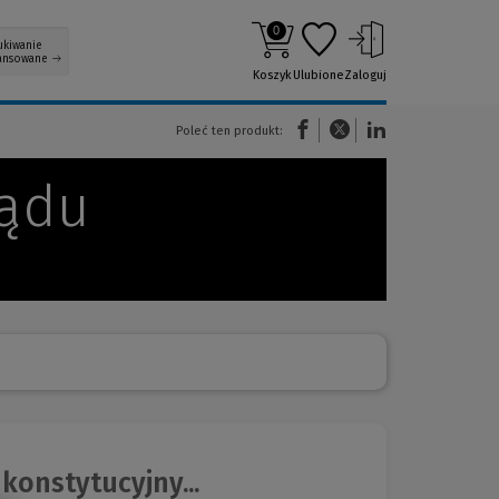
0
ukiwanie
ansowane
Koszyk
Ulubione
Zaloguj
(Nowe okno)
(Link do innej strony)
(Link do innej strony)
Poleć ten produkt:
sądu
konstytucyjny...