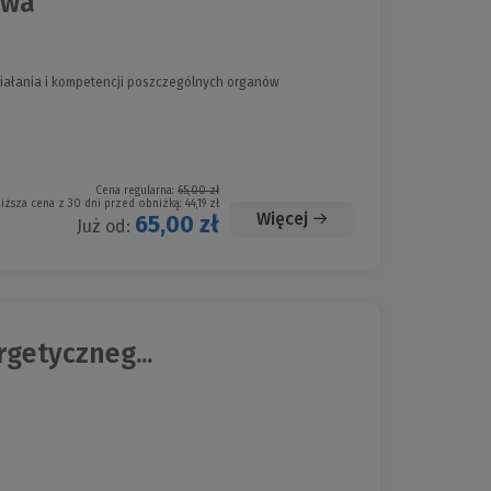
owa
ziałania i kompetencji poszczególnych organów
Cena regularna:
65,00 zł
iższa cena z 30 dni przed obniżką:
44,19 zł
Więcej
65,00 zł
Już od:
getyczneg...