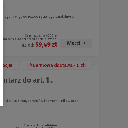
jnego, a więc od rozpoczęcia jego działalności.
Cena regularna:
85,00 zł
iższa cena z 30 dni przed obniżką:
59,49 zł
Więcej
59,49 zł
Już od:
mocja!
Darmowa dostawa - 0 zł!
arz do art. 1...
du, statusu stron, obrońców i pełnomocników oraz
Cena regularna:
281,00 zł