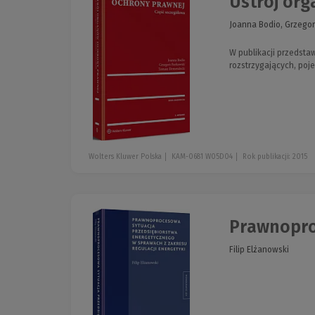
Ustrój or
Joanna Bodio, Grzego
W publikacji przedsta
rozstrzygających, poj
Wolters Kluwer Polska
KAM-0681 W05D04
Rok publikacji: 2015
Prawnopro
Filip Elżanowski