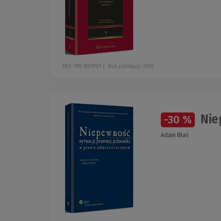
EBO-1795 W01P01
Rok publikacji: 2015
Niep
-30 %
Adam Błaś