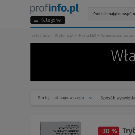
Kategorie
Jesteś tutaj:
Profinfo.pl
Hasła LEX
Właściwość rzeczo
Wła
Sortuj:
Sposób wyświetla
Tryb
-30 %