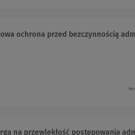
wa ochrona przed bezczynnością admini
Najn
rga na przewlekłość postępowania adm