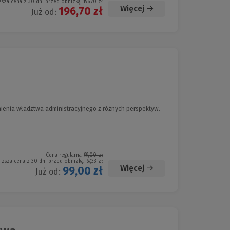
ższa cena z 30 dni przed obniżką:
196,70 zł
Więcej
196,70 zł
Już od:
ienia władztwa administracyjnego z różnych perspektyw.
Cena regularna:
99,00 zł
iższa cena z 30 dni przed obniżką:
67,33 zł
Więcej
99,00 zł
Już od: