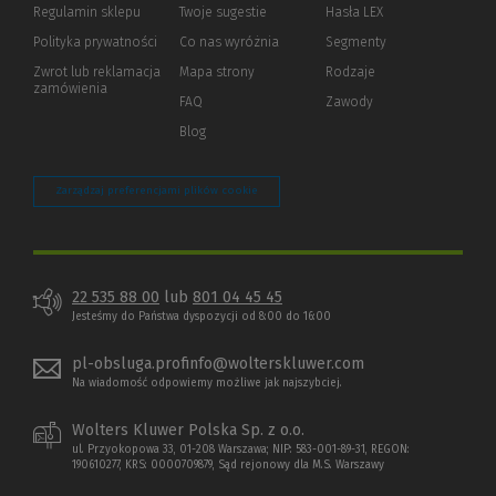
Regulamin sklepu
Twoje sugestie
Hasła LEX
innej
strony)
Polityka prywatności
(Nowe
(Link
Co nas wyróżnia
Segmenty
okno)
do
Zwrot lub reklamacja
Mapa strony
Rodzaje
innej
zamówienia
strony)
FAQ
Zawody
Blog
Zarządzaj preferencjami plików cookie
22 535 88 00
lub
801 04 45 45
Jesteśmy do Państwa dyspozycji od 8:00 do 16:00
pl-obsluga.profinfo@wolterskluwer.com
Na wiadomość odpowiemy możliwe jak najszybciej.
Wolters Kluwer Polska Sp. z o.o.
ul. Przyokopowa 33, 01-208 Warszawa; NIP: 583-001-89-31, REGON:
190610277, KRS: 0000709879, Sąd rejonowy dla M.S. Warszawy