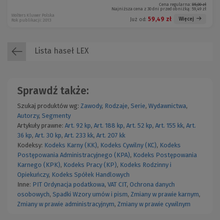
Cena regularna:
85,00 zł
Najniższa cena z 30 dni przed obniżką:
59,49 zł
Wolters Kluwer Polska
59,49 zł
Więcej
Już od:
Rok publikacji: 2013
Lista haseł LEX
Sprawdź także:
Szukaj produktów wg:
Zawody
,
Rodzaje
,
Serie
,
Wydawnictwa
,
Autorzy
,
Segmenty
Artykuły prawne:
Art. 92 kp
,
Art. 188 kp
,
Art. 52 kp
,
Art. 155 kk
,
Art.
36 kp
,
Art. 30 kp
,
Art. 233 kk
,
Art. 207 kk
Kodeksy:
Kodeks Karny (KK)
,
Kodeks Cywilny (KC)
,
Kodeks
Postępowania Administracyjnego (KPA)
,
Kodeks Postępowania
Karnego (KPK)
,
Kodeks Pracy (KP)
,
Kodeks Rodzinny i
Opiekuńczy
,
Kodeks Spółek Handlowych
Inne:
PIT
Ordynacja podatkowa
,
VAT
CIT
,
Ochrona danych
osobowych
,
Spadki
Wzory umów i pism
,
Zmiany w prawie karnym
,
Zmiany w prawie administracyjnym
,
Zmiany w prawie cywilnym