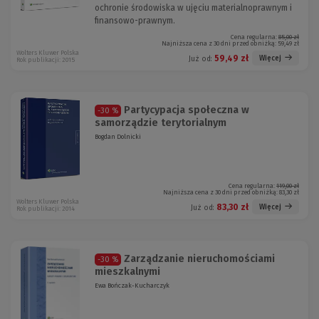
ochronie środowiska w ujęciu materialnoprawnym i
finansowo-prawnym.
Cena regularna:
85,00 zł
Najniższa cena z 30 dni przed obniżką:
59,49 zł
Wolters Kluwer Polska
59,49 zł
Więcej
Już od:
Rok publikacji: 2015
Partycypacja społeczna w
-30 %
samorządzie terytorialnym
Bogdan Dolnicki
Cena regularna:
119,00 zł
Najniższa cena z 30 dni przed obniżką:
83,30 zł
Wolters Kluwer Polska
83,30 zł
Więcej
Już od:
Rok publikacji: 2014
Zarządzanie nieruchomościami
-30 %
mieszkalnymi
Ewa Bończak-Kucharczyk