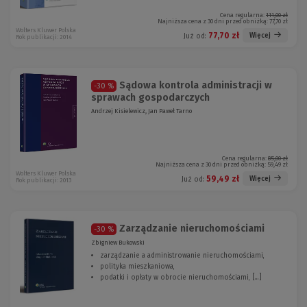
Cena regularna:
111,00 zł
Najniższa cena z 30 dni przed obniżką:
77,70 zł
Wolters Kluwer Polska
77,70 zł
Więcej
Już od:
Rok publikacji: 2014
Sądowa kontrola administracji w
-30 %
sprawach gospodarczych
Andrzej Kisielewicz, Jan Paweł Tarno
Cena regularna:
85,00 zł
Najniższa cena z 30 dni przed obniżką:
59,49 zł
Wolters Kluwer Polska
59,49 zł
Więcej
Już od:
Rok publikacji: 2013
Zarządzanie nieruchomościami
-30 %
Zbigniew Bukowski
zarządzanie a administrowanie nieruchomościami,
polityka mieszkaniowa,
podatki i opłaty w obrocie nieruchomościami, [...]