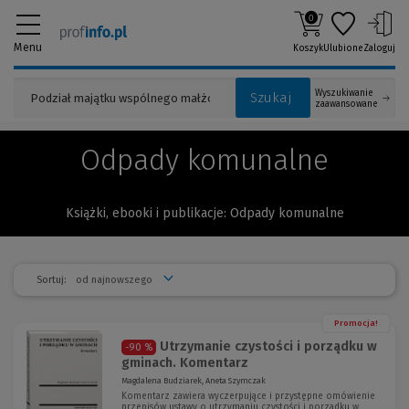
0
Menu
Koszyk
Ulubione
Zaloguj
Wyszukiwanie
Szukaj
zaawansowane
Odpady komunalne
Książki, ebooki i publikacje: Odpady komunalne
Sortuj:
Promocja!
Utrzymanie czystości i porządku w
-90 %
gminach. Komentarz
Magdalena Budziarek, Aneta Szymczak
Komentarz zawiera wyczerpujące i przystępne omówienie
przepisów ustawy o utrzymaniu czystości i porządku w