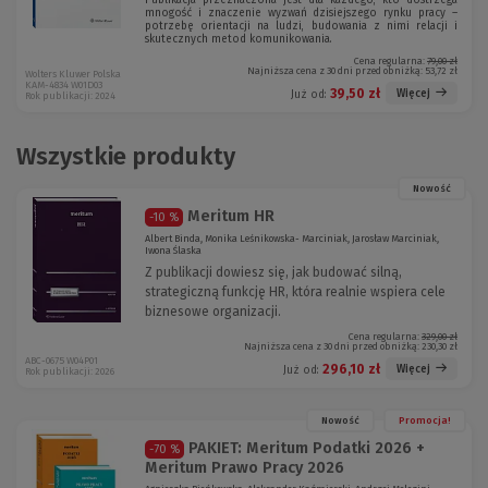
Publikacja przeznaczona jest dla każdego, kto dostrzega
mnogość i znaczenie wyzwań dzisiejszego rynku pracy –
potrzebę orientacji na ludzi, budowania z nimi relacji i
skutecznych metod komunikowania.
Cena regularna:
79,00 zł
Najniższa cena z 30 dni przed obniżką:
53,72 zł
Wolters Kluwer Polska
KAM-4834 W01D03
39,50 zł
Więcej
Już od:
Rok publikacji: 2024
Wszystkie produkty
Nowość
Meritum HR
-10 %
Albert Binda, Monika Leśnikowska- Marciniak, Jarosław Marciniak,
Iwona Ślaska
Z publikacji dowiesz się, jak budować silną,
strategiczną funkcję HR, która realnie wspiera cele
biznesowe organizacji.
Cena regularna:
329,00 zł
Najniższa cena z 30 dni przed obniżką:
230,30 zł
ABC-0675 W04P01
296,10 zł
Więcej
Już od:
Rok publikacji: 2026
Nowość
Promocja!
PAKIET: Meritum Podatki 2026 +
-70 %
Meritum Prawo Pracy 2026