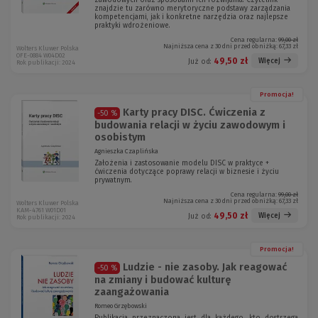
zawodowych oraz sposobami ich rozwijania. Czytelnik
znajdzie tu zarówno merytoryczne podstawy zarządzania
kompetencjami, jak i konkretne narzędzia oraz najlepsze
praktyki wdrożeniowe.
Cena regularna:
99,00 zł
Najniższa cena z 30 dni przed obniżką:
67,33 zł
Wolters Kluwer Polska
OFE-0884 W04D02
49,50 zł
Więcej
Już od:
Rok publikacji: 2024
Promocja!
Karty pracy DISC. Ćwiczenia z
-50 %
budowania relacji w życiu zawodowym i
osobistym
Agnieszka Czaplińska
Założenia i zastosowanie modelu DISC w praktyce +
ćwiczenia dotyczące poprawy relacji w biznesie i życiu
prywatnym.
Cena regularna:
99,00 zł
Najniższa cena z 30 dni przed obniżką:
67,33 zł
Wolters Kluwer Polska
KAM-4761 W01D01
49,50 zł
Więcej
Już od:
Rok publikacji: 2024
Promocja!
Ludzie - nie zasoby. Jak reagować
-50 %
na zmiany i budować kulturę
zaangażowania
Romeo Grzębowski