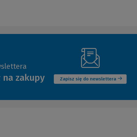
slettera
(Nowe
ł na zakupy
okno)
Zapisz się do newslettera