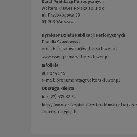
Dział Publikacji Periodycznych
Wolters Kluwer Polska sp. z o.o.
ul. Przyokopowa 33
01-208 Warszawa
Dyrektor Działu Publikacji Periodycznych
Klaudia Szawłowska
e-mail:
czasopisma@wolterskluwer.pl
www.czasopisma.wolterskluwer.pl
(Link
do
Infolinia
innej
801 044 545
strony)
e-mail: prenumerata@wolterskluwer.pl
Obsługa klienta
tel: (22) 535 82 72
http://www.czasopisma.wolterskluwer.pl/orzec
administracyjnych
(Link
do
innej
strony)