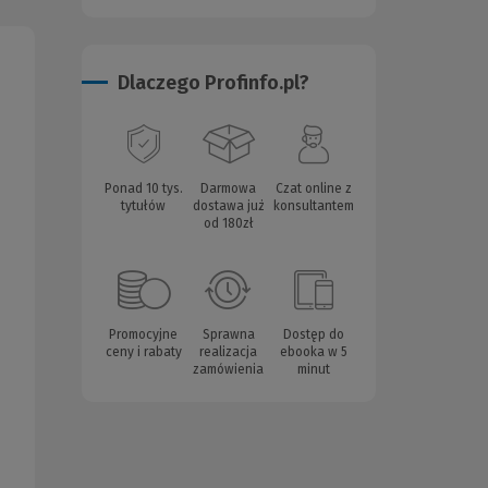
Dlaczego Profinfo.pl?
Ponad 10 tys.
Darmowa
Czat online z
tytułów
dostawa już
konsultantem
od 180zł
Promocyjne
Sprawna
Dostęp do
ceny i rabaty
realizacja
ebooka w 5
zamówienia
minut