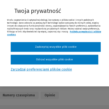
(Link
do
Twoja prywatność
innej
strony)
W celu zapewnienia Ci optymalnej obsługi, korzystamy z plików cookie i innych podobnych
technologii. Dane zebrane za pomocą tych technologii wykorzystujemy do różnych celów, między
innymi do ulepszania funkcjonalności strony, zapamiętywania Twoich preferencji, wyświetlania
najtrafniejszych treści oraz najbardziej przydatnych reklam. Możesz wybrać swoje preferencje,
klikając w link. Aby dowiedzieć się więcej, zapoznaj się z naszą
Polityką prywatności i plików
cookies
(Nowe okno)
(Link do innej strony)
Zaakceptuj wszystkie pliki cookie
Odrzuć wszystkie pliki cookie
Zarządzaj preferencjami plików cookie
Numery czasopisma
Opinie