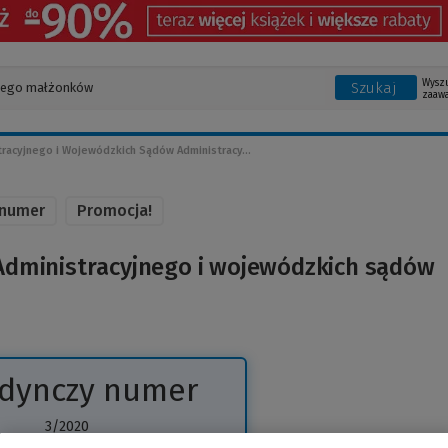
Wysz
Szukaj
zaaw
acyjnego i Wojewódzkich Sądów Administracy...
 numer
Promocja!
Administracyjnego i wojewódzkich sądów
edynczy numer
3/2020