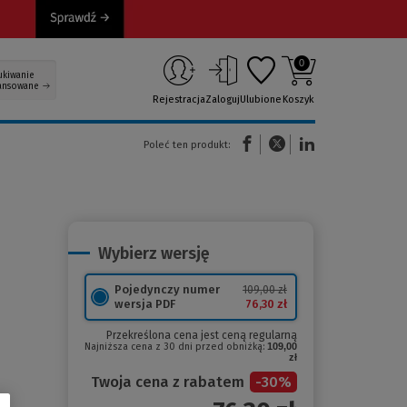
0
ukiwanie
ansowane
Rejestracja
Zaloguj
Ulubione
Koszyk
(Nowe okno)
(Link do innej strony)
(Link do innej strony)
Poleć ten produkt:
Wybierz wersję
Pojedynczy numer
109,00 zł
76,30 zł
wersja PDF
Przekreślona cena jest ceną regularną
Najniższa cena z 30 dni przed obniżką:
109,00
zł
Twoja cena z rabatem
-
30
%