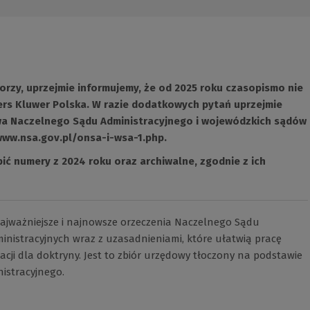
orzy, uprzejmie informujemy, że od 2025 roku czasopismo nie
rs Kluwer Polska. W razie dodatkowych pytań uprzejmie
wa Naczelnego Sądu Administracyjnego i wojewódzkich sądów
www.nsa.gov.pl/onsa-i-wsa-1.php
(Link
.
do
ić numery z 2024 roku oraz archiwalne, zgodnie z ich
innej
strony)
ajważniejsze i najnowsze orzeczenia Naczelnego Sądu
inistracyjnych wraz z uzasadnieniami, które ułatwią pracę
cji dla doktryny. Jest to zbiór urzędowy tłoczony na podstawie
istracyjnego.