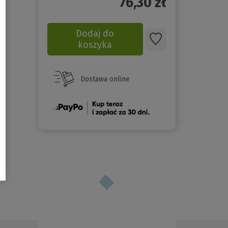
76,30
zł
Dodaj do
koszyka
Dostawa online
(Nowe
okno)