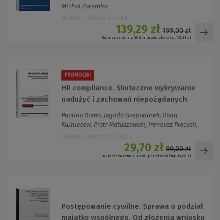
Michał Zaremba
Wolters Kluwer Polska
139,29 zł
199,00 zł
Najniższa cena z 30 dni przed obniżką:
135,31 zł
PROMOCJA!
HR compliance. Skuteczne wykrywanie
nadużyć i zachowań niepożądanych
Paulina Duma, Jagoda Gospodarek, Ilona
Kuźniecow, Piotr Matuszewski, Ireneusz Piecuch,
Kar...
Wolters Kluwer Polska
29,70 zł
99,00 zł
Najniższa cena z 30 dni przed obniżką:
19,80 zł
Postępowanie cywilne. Sprawa o podział
majątku wspólnego. Od złożenia wniosku