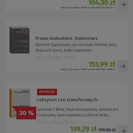
104,30 zł
Najniższa cena z 30 dni przed obniżką:
101,31 zł
Prawo budowlane. Komentarz
Dominik Sypniewski, Jan Góralski, Mikołaj Goss,
Wojciech Gunia, Rafał Godlewski
Wolters Kluwer Polska
153,99 zł
Najniższa cena z 30 dni przed obniżką:
153,99 zł
PROMOCJA!
Leksykon cen transferowych
Jarosław F. Mika, Paula Arciszewska, Aleksandra
30 %
Chojnacka, Kamil Jaśkiewicz, Michał Mika,...
Wolters Kluwer Polska
139,29 zł
199,00 zł