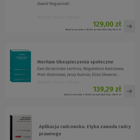
Dawid Rogoziński
Wolters Kluwer Polska
129,00 zł
Najniższa cena z 30 dni przed obniżką:
87,72 zł
Meritum Ubezpieczenia społeczne
Ewa Dziubińska-Lechnio, Magdalena Kostrzewa,
Piotr Kostrzewa, Jerzy Kuźniar, Eliza Skowroń...
Wolters Kluwer Polska
139,29 zł
Najniższa cena z 30 dni przed obniżką:
135,31 zł
Aplikacja radcowska. Etyka zawodu radcy
prawnego