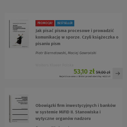
PROMOCJA!
BESTSELLER
Jak pisać pisma procesowe i prowadzić
komunikację w sporze. Czyli książeczka o
pisaniu pism
Piotr Biernatowski, Maciej Gawroński
Wolters Kluwer Polska
53,10 zł
59,00 zł
Najniższa cena z 30 dni przed obniżką:
40,12 zł
Obowiązki firm inwestycyjnych i banków
w systemie MiFID II. Stanowiska i
wytyczne organów nadzoru