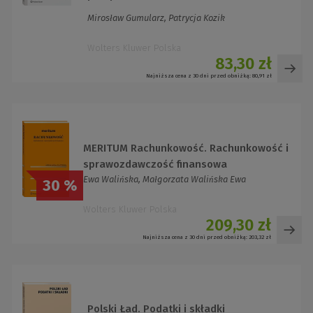
Mirosław Gumularz, Patrycja Kozik
Wolters Kluwer Polska
83,30 zł
Najniższa cena z 30 dni przed obniżką:
80,91 zł
MERITUM Rachunkowość. Rachunkowość i
sprawozdawczość finansowa
Ewa Walińska, Małgorzata Walińska Ewa
30 %
Wolters Kluwer Polska
209,30 zł
Najniższa cena z 30 dni przed obniżką:
203,32 zł
Polski Ład. Podatki i składki