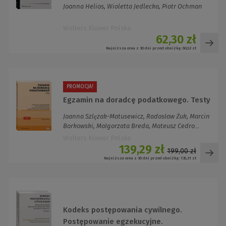
Joanna Helios, Wioletta Jedlecka, Piotr Ochman
Wolters Kluwer Polska
62,30 zł
Najniższa cena z 30 dni przed obniżką:
60,52 zł
PROMOCJA!
Egzamin na doradcę podatkowego. Testy
Joanna Szlęzak-Matusewicz, Radosław Żuk, Marcin
Borkowski, Małgorzata Breda, Mateusz Cedro...
Wolters Kluwer Polska
139,29 zł
199,00 zł
Najniższa cena z 30 dni przed obniżką:
135,31 zł
Kodeks postępowania cywilnego.
Postępowanie egzekucyjne.