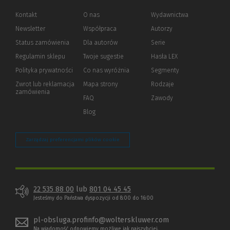
Kontakt
O nas
Wydawnictwa
Newsletter
Współpraca
Autorzy
Status zamówienia
Dla autorów
(Nowe
(Link
Serie
okno)
do
Regulamin sklepu
Twoje sugestie
Hasła LEX
innej
strony)
Polityka prywatności
(Nowe
(Link
Co nas wyróżnia
Segmenty
okno)
do
Zwrot lub reklamacja
Mapa strony
Rodzaje
innej
zamówienia
strony)
FAQ
Zawody
Blog
Zarządzaj preferencjami plików cookie
22 535 88 00
lub
801 04 45 45
Jesteśmy do Państwa dyspozycji od 8:00 do 16:00
pl-obsluga.profinfo@wolterskluwer.com
Na wiadomość odpowiemy możliwe jak najszybciej.