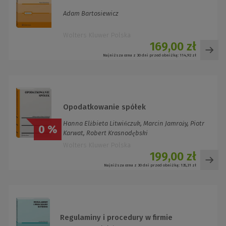
Adam Bartosiewicz
Wolters Kluwer Polska
169,00 zł
Najniższa cena z 30 dni przed obniżką:
114,92 zł
Opodatkowanie spółek
Hanna Elżbieta Litwińczuk, Marcin Jamroży, Piotr
0 %
Karwat, Robert Krasnodębski
Wolters Kluwer Polska
199,00 zł
Najniższa cena z 30 dni przed obniżką:
135,31 zł
Regulaminy i procedury w firmie