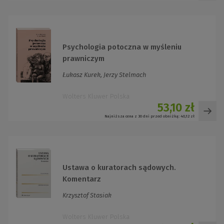
Psychologia potoczna w myśleniu
prawniczym
Łukasz Kurek, Jerzy Stelmach
Wolters Kluwer Polska
53,10 zł
Najniższa cena z 30 dni przed obniżką:
40,12 zł
Ustawa o kuratorach sądowych.
Komentarz
Krzysztof Stasiak
Wolters Kluwer Polska