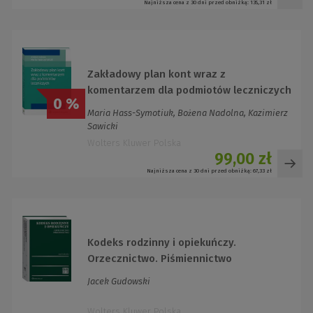
Najniższa cena z 30 dni przed obniżką:
135,31 zł
Zakładowy plan kont wraz z
komentarzem dla podmiotów leczniczych
0 %
Maria Hass-Symotiuk, Bożena Nadolna, Kazimierz
Sawicki
Wolters Kluwer Polska
99,00 zł
Najniższa cena z 30 dni przed obniżką:
67,33 zł
Kodeks rodzinny i opiekuńczy.
Orzecznictwo. Piśmiennictwo
Jacek Gudowski
Wolters Kluwer Polska