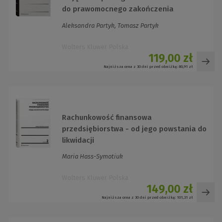
do prawomocnego zakończenia
postępowania
Aleksandra Partyk, Tomasz Partyk
Wolters Kluwer Polska
119,00 zł
Najniższa cena z 30 dni przed obniżką:
80,91 zł
Rachunkowość finansowa
przedsiębiorstwa - od jego powstania do
likwidacji
Maria Hass-Symotiuk
Wolters Kluwer Polska
149,00 zł
Najniższa cena z 30 dni przed obniżką:
101,31 zł