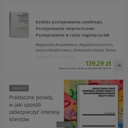
Kodeks postępowania cywilnego.
Postępowanie nieprocesowe.
Postępowanie w razie zaginięcia lub
zniszczenia akt. Postępowanie
Małgorzata Anaszkiewicz, Magdalena Kuchnio,
zabezpieczające. Komentarz
Joanna Parafianowicz, Aleksandra Partyk, Tomas...
Wolters Kluwer Polska
139,29 zł
Najniższa cena z 30 dni przed obniżką:
135,31 zł