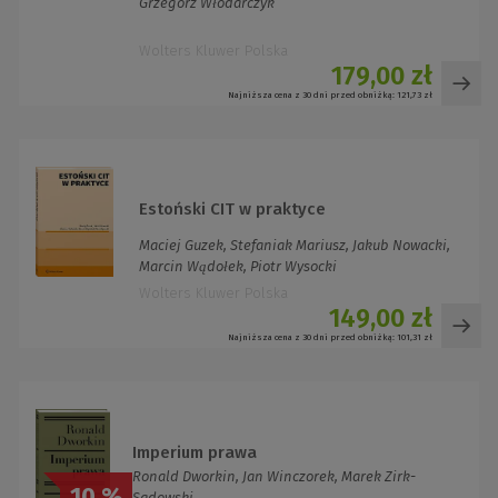
Grzegorz Włodarczyk
Wolters Kluwer Polska
179,00 zł
Najniższa cena z 30 dni przed obniżką:
121,73 zł
Estoński CIT w praktyce
Maciej Guzek, Stefaniak Mariusz, Jakub Nowacki,
Marcin Wądołek, Piotr Wysocki
Wolters Kluwer Polska
149,00 zł
Najniższa cena z 30 dni przed obniżką:
101,31 zł
Imperium prawa
Ronald Dworkin, Jan Winczorek, Marek Zirk-
10 %
Sadowski