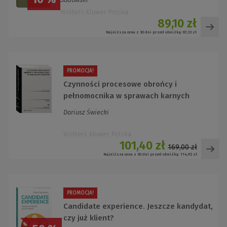
Wolters Kluwer Polska
89,10 zł
Najniższa cena z 30 dni przed obniżką:
67,33 zł
PROMOCJA!
Czynności procesowe obrońcy i
pełnomocnika w sprawach karnych
Dariusz Świecki
Wolters Kluwer Polska
101,40 zł
169,00 zł
Najniższa cena z 30 dni przed obniżką:
114,92 zł
PROMOCJA!
Candidate experience. Jeszcze kandydat,
czy już klient?