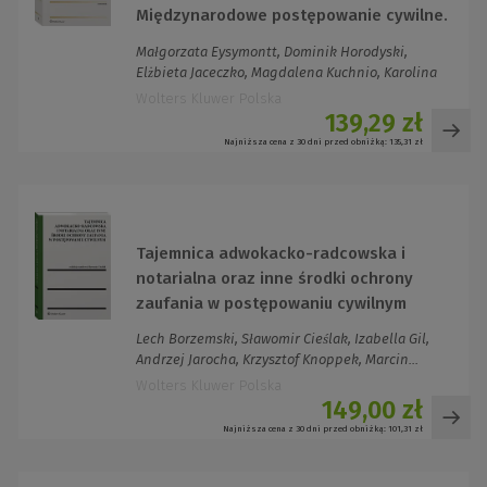
Międzynarodowe postępowanie cywilne.
Sąd polubowny (arbitrażowy). Komentarz
Małgorzata Eysymontt, Dominik Horodyski,
Elżbieta Jaceczko, Magdalena Kuchnio, Karolina
Pa...
Wolters Kluwer Polska
139,29 zł
Najniższa cena z 30 dni przed obniżką:
135,31 zł
Tajemnica adwokacko-radcowska i
notarialna oraz inne środki ochrony
zaufania w postępowaniu cywilnym
Lech Borzemski, Sławomir Cieślak, Izabella Gil,
Andrzej Jarocha, Krzysztof Knoppek, Marcin...
Wolters Kluwer Polska
149,00 zł
Najniższa cena z 30 dni przed obniżką:
101,31 zł