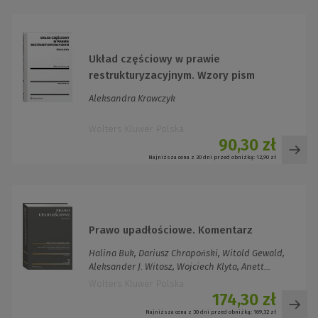
Układ częściowy w prawie
restrukturyzacyjnym. Wzory pism
Aleksandra Krawczyk
Wolters Kluwer Polska
90,30 zł
Najniższa cena z 30 dni przed obniżką:
12,90 zł
Prawo upadłościowe. Komentarz
Halina Buk, Dariusz Chrapoński, Witold Gewald,
Aleksander J. Witosz, Wojciech Klyta, Anett...
Wolters Kluwer Polska
174,30 zł
Najniższa cena z 30 dni przed obniżką:
169,32 zł