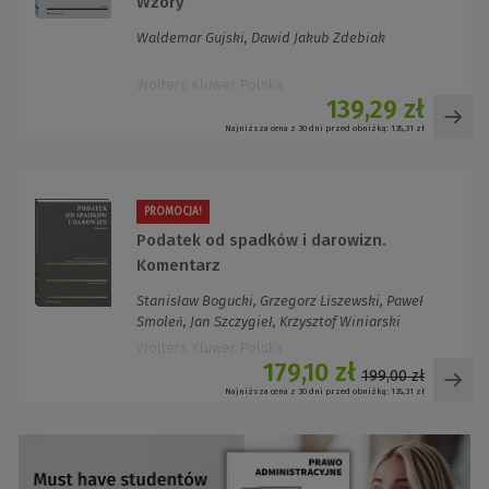
Wzory
Waldemar Gujski, Dawid Jakub Zdebiak
Wolters Kluwer Polska
139,29 zł
Najniższa cena z 30 dni przed obniżką:
135,31 zł
PROMOCJA!
Podatek od spadków i darowizn.
Komentarz
Stanisław Bogucki, Grzegorz Liszewski, Paweł
Smoleń, Jan Szczygieł, Krzysztof Winiarski
Wolters Kluwer Polska
179,10 zł
199,00 zł
Najniższa cena z 30 dni przed obniżką:
135,31 zł