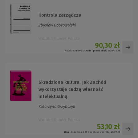
Kontrola zarządcza
Zbysław Dobrowolski
Wolters Kluwer Polska
90,30 zł
Najniższa cena z 30 dni przed obniżką:
87,72 zł
Skradziona kultura. Jak Zachód
wykorzystuje cudzą własność
intelektualną
Katarzyna Grzybczyk
Wolters Kluwer Polska
53,10 zł
Najniższa cena z 30 dni przed obniżką:
29,49 zł