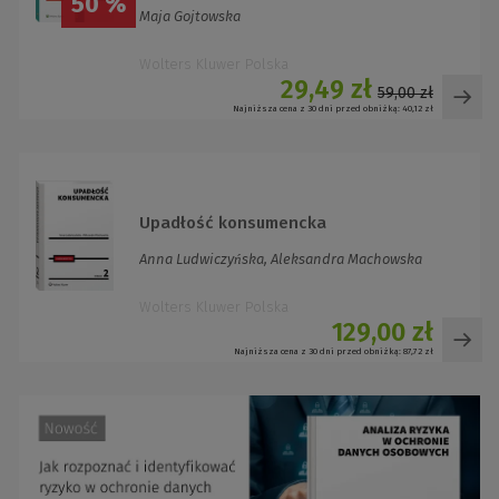
50 %
Maja Gojtowska
Wolters Kluwer Polska
29,49 zł
59,00 zł
Najniższa cena z 30 dni przed obniżką:
40,12 zł
Upadłość konsumencka
Anna Ludwiczyńska, Aleksandra Machowska
Wolters Kluwer Polska
129,00 zł
Najniższa cena z 30 dni przed obniżką:
87,72 zł