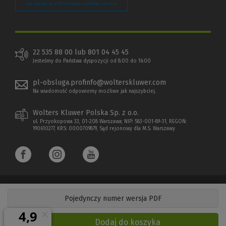
Zarządzaj preferencjami plików cookie
22 535 88 00 lub 801 04 45 45
Jesteśmy do Państwa dyspozycji od 8:00 do 16:00
pl-obsluga.profinfo@wolterskluwer.com
Na wiadomość odpowiemy możliwe jak najszybciej.
Wolters Kluwer Polska Sp. z o.o.
ul. Przyokopowa 33, 01-208 Warszawa; NIP: 583-001-89-31, REGON:
190610277, KRS: 0000709879, Sąd rejonowy dla M.S. Warszawy
Pojedynczy numer wersja PDF
Copyright 1997 - 2026 Wolters Kluwer Polska Sp. z o.o.
Dodaj do koszyka