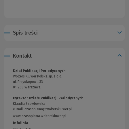
Spis treści
Kontakt
Dział Publikacji Periodycznych
Wolters Kluwer Polska sp. z o.o.
ul. Przyokopowa 33
01-208 Warszawa
Dyrektor Działu Publikacji Periodycznych
Klaudia Szawłowska
e-mail:
czasopisma@wolterskluwer.pl
www.czasopisma.wolterskluwer.pl
(Link
do
Infolinia
innej