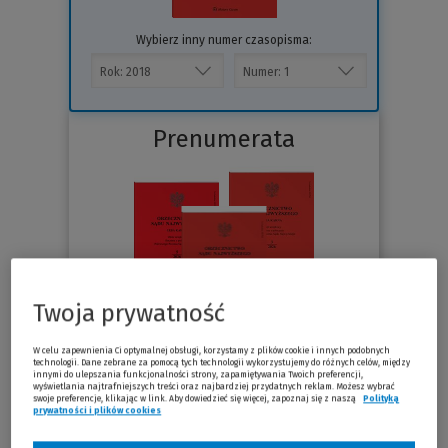
Wybierz inny numer czasopisma:
Prenumerata
Twoja prywatność
W celu zapewnienia Ci optymalnej obsługi, korzystamy z plików cookie i innych podobnych
technologii. Dane zebrane za pomocą tych technologii wykorzystujemy do różnych celów, między
Sprawdź
innymi do ulepszania funkcjonalności strony, zapamiętywania Twoich preferencji,
wyświetlania najtrafniejszych treści oraz najbardziej przydatnych reklam. Możesz wybrać
swoje preferencje, klikając w link. Aby dowiedzieć się więcej, zapoznaj się z naszą
Polityką
prywatności i plików cookies
(Nowe okno)
(Link do innej strony)