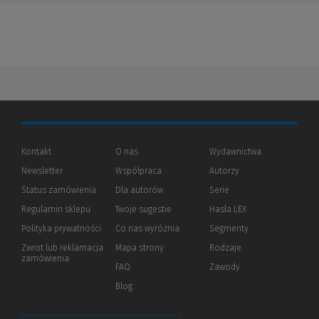
Kontakt
O nas
Wydawnictwa
Newsletter
Współpraca
Autorzy
Status zamówienia
Dla autorów
(Nowe
(Link
Serie
okno)
do
Regulamin sklepu
Twoje sugestie
Hasła LEX
innej
strony)
Polityka prywatności
(Nowe
(Link
Co nas wyróżnia
Segmenty
okno)
do
Zwrot lub reklamacja
Mapa strony
Rodzaje
innej
zamówienia
strony)
FAQ
Zawody
Blog