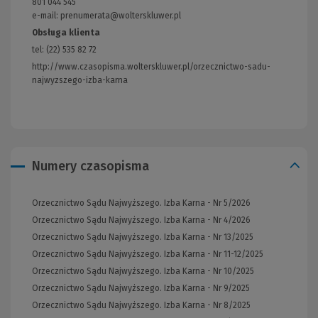
801 044 545
strony)
e-mail: prenumerata@wolterskluwer.pl
Obsługa klienta
tel: (22) 535 82 72
http://www.czasopisma.wolterskluwer.pl/orzecznictwo-sadu-
najwyzszego-izba-karna
(Link
do
innej
strony)
Numery czasopisma
Orzecznictwo Sądu Najwyższego. Izba Karna - Nr 5/2026
Orzecznictwo Sądu Najwyższego. Izba Karna - Nr 4/2026
Orzecznictwo Sądu Najwyższego. Izba Karna - Nr 13/2025
Orzecznictwo Sądu Najwyższego. Izba Karna - Nr 11-12/2025
Orzecznictwo Sądu Najwyższego. Izba Karna - Nr 10/2025
Orzecznictwo Sądu Najwyższego. Izba Karna - Nr 9/2025
Orzecznictwo Sądu Najwyższego. Izba Karna - Nr 8/2025