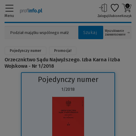
0
Menu
Zaloguj
Ulubione
Koszyk
Wyszukiwanie
Szukaj
zaawansowane
Pojedynczy numer
Promocja!
Orzecznictwo Sądu Najwyższego. Izba Karna i Izba
Wojskowa - Nr 1/2018
Pojedynczy numer
1/2018
(Link
do
innej
strony)