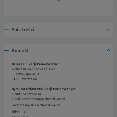
Spis treści
Kontakt
Dział Publikacji Periodycznych
Wolters Kluwer Polska sp. z o.o.
ul. Przyokopowa 33
01-208 Warszawa
Dyrektor Działu Publikacji Periodycznych
Klaudia Szawłowska
e-mail:
czasopisma@wolterskluwer.pl
www.czasopisma.wolterskluwer.pl
(Link
do
Infolinia
innej