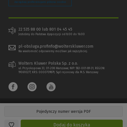
Zarządzaj preferencjami plików cookie
22 535 88 00 lub 801 04 45 45
Jesteśmy do Państwa dyspozycji od 8:00 do 16:00
pl-obsluga.profinfo@wolterskluwer.com
Na wiadomość odpowiemy możliwe jak najszybciej.
Wolters Kluwer Polska Sp. z o.o.
ul. Przyokopowa 33, 01-208 Warszawa; NIP: 583-001-89-31, REGON:
190610277, KRS: 0000709879, Sąd rejonowy dla M.S. Warszawy
Pojedynczy numer wersja PDF
Copyright 1997 - 2026 Wolters Kluwer Polska Sp. z o.o.
Dodaj do koszyka