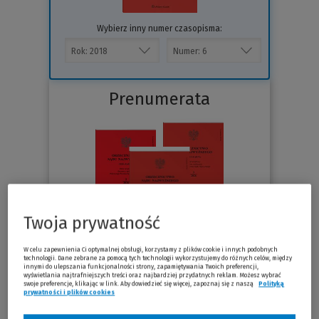
Wybierz inny numer czasopisma:
Prenumerata
Twoja prywatność
W celu zapewnienia Ci optymalnej obsługi, korzystamy z plików cookie i innych podobnych
technologii. Dane zebrane za pomocą tych technologii wykorzystujemy do różnych celów, między
Sprawdź
innymi do ulepszania funkcjonalności strony, zapamiętywania Twoich preferencji,
wyświetlania najtrafniejszych treści oraz najbardziej przydatnych reklam. Możesz wybrać
swoje preferencje, klikając w link. Aby dowiedzieć się więcej, zapoznaj się z naszą
Polityką
prywatności i plików cookies
(Nowe okno)
(Link do innej strony)