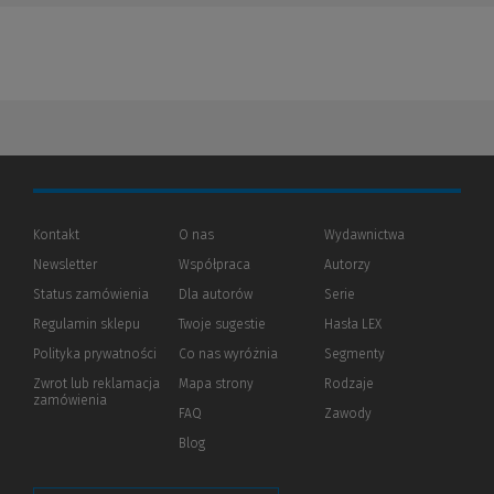
Kontakt
O nas
Wydawnictwa
Newsletter
Współpraca
Autorzy
Status zamówienia
Dla autorów
(Nowe
(Link
Serie
okno)
do
Regulamin sklepu
Twoje sugestie
Hasła LEX
innej
strony)
Polityka prywatności
(Nowe
(Link
Co nas wyróżnia
Segmenty
okno)
do
Zwrot lub reklamacja
Mapa strony
Rodzaje
innej
zamówienia
strony)
FAQ
Zawody
Blog