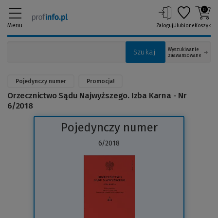
0
Menu
Zaloguj
Ulubione
Koszyk
Wyszukiwanie
Szukaj
zaawansowane
Pojedynczy numer
Promocja!
Orzecznictwo Sądu Najwyższego. Izba Karna - Nr
6/2018
Pojedynczy numer
6/2018
(Link
do
innej
strony)