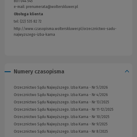
801 044 545
strony)
e-mail: prenumerata@wolterskluwer.pl
Obsługa klienta
tel: (22) 535 82 72
http://www.czasopisma.wolterskluwer.pl/orzecznictwo-sadu-
najwyzszego-izba-karna
(Link
do
innej
strony)
Numery czasopisma
Orzecznictwo Sądu Najwyższego. Izba Karna - Nr 5/2026
Orzecznictwo Sądu Najwyższego. Izba Karna - Nr 4/2026
Orzecznictwo Sądu Najwyższego. Izba Karna - Nr 13/2025
Orzecznictwo Sądu Najwyższego. Izba Karna - Nr 11-12/2025
Orzecznictwo Sądu Najwyższego. Izba Karna - Nr 10/2025
Orzecznictwo Sądu Najwyższego. Izba Karna - Nr 9/2025
Orzecznictwo Sądu Najwyższego. Izba Karna - Nr 8/2025