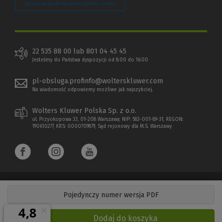
Zarządzaj preferencjami plików cookie
22 535 88 00 lub 801 04 45 45
Jesteśmy do Państwa dyspozycji od 8:00 do 16:00
pl-obsluga.profinfo@wolterskluwer.com
Na wiadomość odpowiemy możliwe jak najszybciej.
Wolters Kluwer Polska Sp. z o.o.
ul. Przyokopowa 33, 01-208 Warszawa; NIP: 583-001-89-31, REGON:
190610277, KRS: 0000709879, Sąd rejonowy dla M.S. Warszawy
Pojedynczy numer wersja PDF
Copyright 1997 - 2026 Wolters Kluwer Polska Sp. z o.o.
Dodaj do koszyka