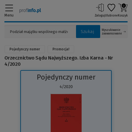
0
Menu
Zaloguj
Ulubione
Koszyk
Wyszukiwanie
Szukaj
zaawansowane
Pojedynczy numer
Promocja!
Orzecznictwo Sądu Najwyższego. Izba Karna - Nr
4/2020
Pojedynczy numer
4/2020
(Link
do
innej
strony)