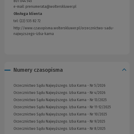
801 044 545
strony)
e-mail: prenumerata@wolterskluwer.pl
Obsługa klienta
tel: (22) 535 82 72
http://www.czasopisma.wolterskluwer.pl/orzecznictwo-sadu-
najwyzszego-izba-karna
(Link
do
innej
strony)
Numery czasopisma
Orzecznictwo Sądu Najwyższego. Izba Karna - Nr 5/2026
Orzecznictwo Sądu Najwyższego. Izba Karna - Nr 4/2026
Orzecznictwo Sądu Najwyższego. Izba Karna - Nr 13/2025
Orzecznictwo Sądu Najwyższego. Izba Karna - Nr 11-12/2025
Orzecznictwo Sądu Najwyższego. Izba Karna - Nr 10/2025
Orzecznictwo Sądu Najwyższego. Izba Karna - Nr 9/2025
Orzecznictwo Sądu Najwyższego. Izba Karna - Nr 8/2025