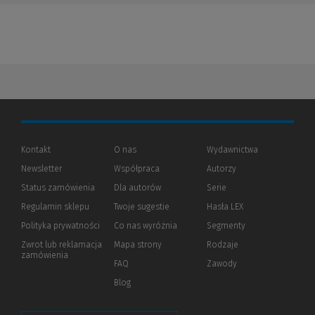
Kontakt
O nas
Wydawnictwa
Newsletter
Współpraca
Autorzy
Status zamówienia
Dla autorów
(Nowe
(Link
Serie
okno)
do
Regulamin sklepu
Twoje sugestie
Hasła LEX
innej
strony)
Polityka prywatności
(Nowe
(Link
Co nas wyróżnia
Segmenty
okno)
do
Zwrot lub reklamacja
Mapa strony
Rodzaje
innej
zamówienia
strony)
FAQ
Zawody
Blog