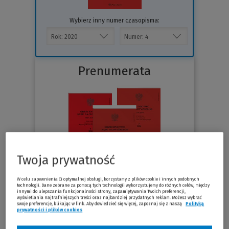
Wybierz inny numer czasopisma:
Prenumerata
Twoja prywatność
W celu zapewnienia Ci optymalnej obsługi, korzystamy z plików cookie i innych podobnych
technologii. Dane zebrane za pomocą tych technologii wykorzystujemy do różnych celów, między
Sprawdź
innymi do ulepszania funkcjonalności strony, zapamiętywania Twoich preferencji,
wyświetlania najtrafniejszych treści oraz najbardziej przydatnych reklam. Możesz wybrać
swoje preferencje, klikając w link. Aby dowiedzieć się więcej, zapoznaj się z naszą
Polityką
prywatności i plików cookies
(Nowe okno)
(Link do innej strony)