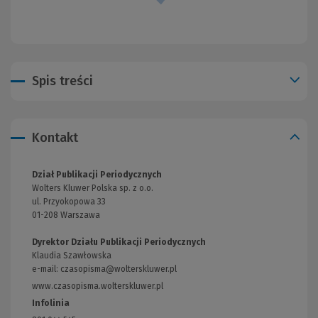
Spis treści
Kontakt
Dział Publikacji Periodycznych
Wolters Kluwer Polska sp. z o.o.
ul. Przyokopowa 33
01-208 Warszawa
Dyrektor Działu Publikacji Periodycznych
Klaudia Szawłowska
e-mail:
czasopisma@wolterskluwer.pl
www.czasopisma.wolterskluwer.pl
(Link
do
Infolinia
innej