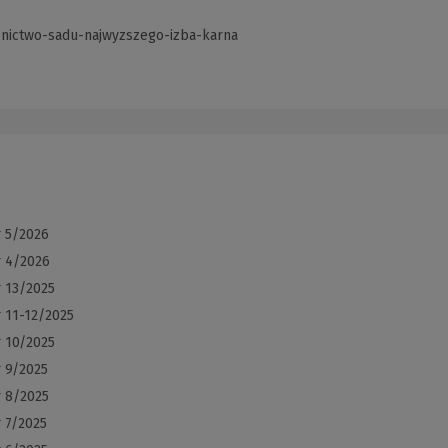
znictwo-sadu-najwyzszego-izba-karna
(Link
do
innej
strony)
r 5/2026
r 4/2026
r 13/2025
 11-12/2025
r 10/2025
r 9/2025
r 8/2025
 7/2025