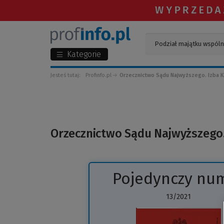
Kategorie
Jesteś tutaj:
Profinfo.pl
Orzecznictwo Sądu Najwyższego. Izba K
Orzecznictwo Sądu Najwyższego.
Pojedynczy nu
13/2021
(