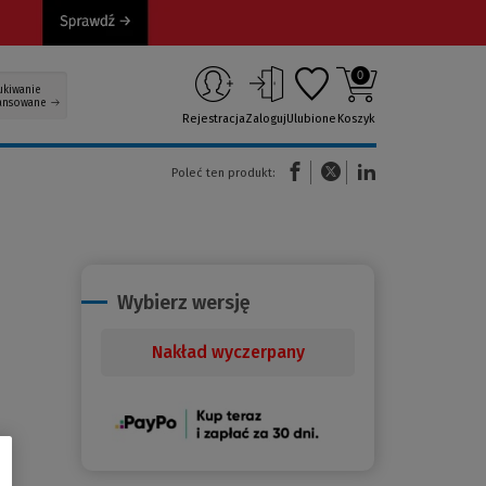
0
ukiwanie
ansowane
Rejestracja
Zaloguj
Ulubione
Koszyk
(Nowe okno)
(Link do innej strony)
(Link do innej strony)
Poleć ten produkt:
Wybierz wersję
Nakład wyczerpany
(Nowe
okno)