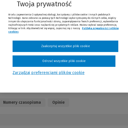
Twoja prywatność
nnej
trony)
W celu zapewnienia Ci optymalnej obsługi, korzystamy z plików cookie i innych podobnych
technologii. Dane zebrane za pomocą tych technologii wykorzystujemy do różnych celów, między
innymi do ulepszania funkcjonalności strony, zapamiętywania Twoich preferencji, wyświetlania
najtrafniejszych treści oraz najbardziej przydatnych reklam. Możesz wybrać swoje preferencje,
klikając w link. Aby dowiedzieć się więcej, zapoznaj się z naszą
Polityką prywatności i plików
cookies
(Nowe okno)
(Link do innej strony)
Zaakceptuj wszystkie pliki cookie
Sprawdź
Odrzuć wszystkie pliki cookie
Zarządzaj preferencjami plików cookie
Numery czasopisma
Opinie