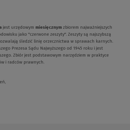
a
jest urzędowym
miesięcznym
zbiorem najważniejszych
dowisku jako "czerwone zeszyty". Zeszyty są najszybszą
ozwalają śledzić linię orzecznictwa w sprawach karnych.
wszego Prezesa Sądu Najwyższego od 1945 roku i jest
zego. Zbiór jest podstawowym narzędziem w praktyce
ów i radców prawnych.
eń,