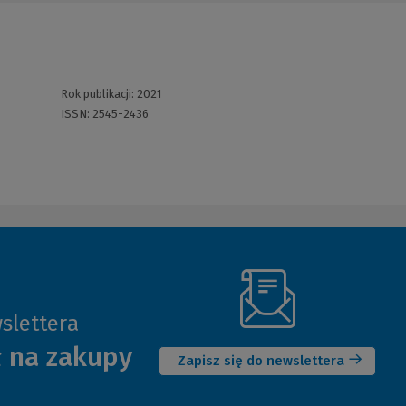
Rok publikacji:
2021
ISSN:
2545-2436
slettera
(Nowe
ł na zakupy
okno)
Zapisz się do newslettera