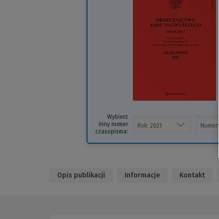
i
s
Wybierz
inny numer
czasopisma:
Opis publikacji
Informacje
Kontakt