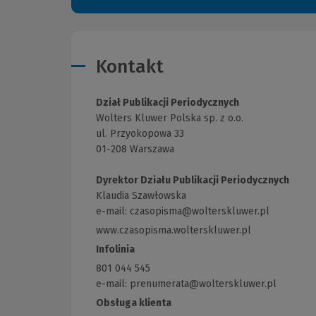
Kontakt
Dział Publikacji Periodycznych
Wolters Kluwer Polska sp. z o.o.
ul. Przyokopowa 33
01-208 Warszawa
Dyrektor Działu Publikacji Periodycznych
Klaudia Szawłowska
e-mail:
czasopisma@wolterskluwer.pl
www.czasopisma.wolterskluwer.pl
(Link
do
Infolinia
innej
801 044 545
strony)
e-mail: prenumerata@wolterskluwer.pl
Obsługa klienta