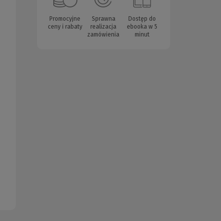
Promocyjne
Sprawna
Dostęp do
ceny i rabaty
realizacja
ebooka w 5
zamówienia
minut