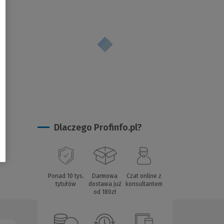
Dlaczego Profinfo.pl?
Ponad 10 tys.
Darmowa
Czat online z
tytułów
dostawa już
konsultantem
od 180zł