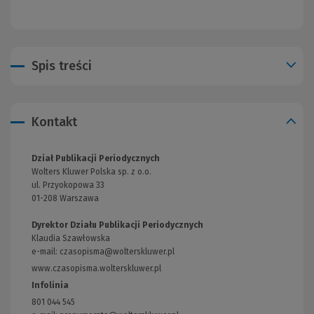
Spis treści
Kontakt
Dział Publikacji Periodycznych
Wolters Kluwer Polska sp. z o.o.
ul. Przyokopowa 33
01-208 Warszawa
Dyrektor Działu Publikacji Periodycznych
Klaudia Szawłowska
e-mail:
czasopisma@wolterskluwer.pl
www.czasopisma.wolterskluwer.pl
(Link
do
Infolinia
innej
801 044 545
strony)