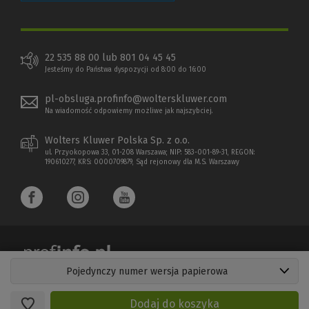
22 535 88 00 lub 801 04 45 45
Jesteśmy do Państwa dyspozycji od 8:00 do 16:00
pl-obsluga.profinfo@wolterskluwer.com
Na wiadomość odpowiemy możliwe jak najszybciej.
Wolters Kluwer Polska Sp. z o.o.
ul. Przyokopowa 33, 01-208 Warszawa; NIP: 583-001-89-31, REGON:
190610277, KRS: 0000709879, Sąd rejonowy dla M.S. Warszawy
Pojedynczy numer wersja papierowa
Copyright 1997 - 2026 Wolters Kluwer Polska Sp. z o.o.
Dodaj do koszyka