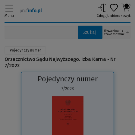
0
Menu
Zaloguj
Ulubione
Koszyk
Wyszukiwanie
Szukaj
zaawansowane
Pojedynczy numer
Orzecznictwo Sądu Najwyższego. Izba Karna - Nr
7/2023
Pojedynczy numer
7/2023
(Link
do
innej
strony)