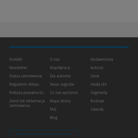
Kontakt
O nas
Wydawnictwa
Newsletter
Współpraca
Autorzy
Status zamówienia
Dla autorów
(Nowe
(Link
Serie
okno)
do
Regulamin sklepu
Twoje sugestie
Hasła LEX
innej
strony)
Polityka prywatności
(Nowe
(Link
Co nas wyróżnia
Segmenty
okno)
do
Zwrot lub reklamacja
Mapa strony
Rodzaje
innej
zamówienia
strony)
FAQ
Zawody
Blog
Zarządzaj preferencjami plików cookie