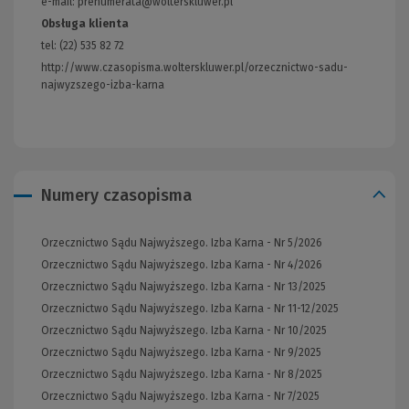
e-mail: prenumerata@wolterskluwer.pl
Obsługa klienta
tel: (22) 535 82 72
http://www.czasopisma.wolterskluwer.pl/orzecznictwo-sadu-
najwyzszego-izba-karna
(Link
do
innej
strony)
Numery czasopisma
Orzecznictwo Sądu Najwyższego. Izba Karna - Nr 5/2026
Orzecznictwo Sądu Najwyższego. Izba Karna - Nr 4/2026
Orzecznictwo Sądu Najwyższego. Izba Karna - Nr 13/2025
Orzecznictwo Sądu Najwyższego. Izba Karna - Nr 11-12/2025
Orzecznictwo Sądu Najwyższego. Izba Karna - Nr 10/2025
Orzecznictwo Sądu Najwyższego. Izba Karna - Nr 9/2025
Orzecznictwo Sądu Najwyższego. Izba Karna - Nr 8/2025
Orzecznictwo Sądu Najwyższego. Izba Karna - Nr 7/2025