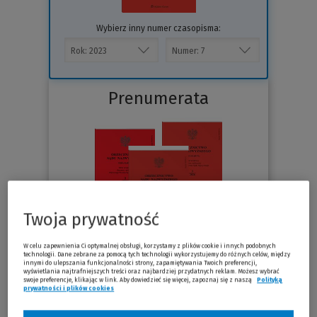
Wybierz inny numer czasopisma:
Prenumerata
Twoja prywatność
W celu zapewnienia Ci optymalnej obsługi, korzystamy z plików cookie i innych podobnych
technologii. Dane zebrane za pomocą tych technologii wykorzystujemy do różnych celów, między
innymi do ulepszania funkcjonalności strony, zapamiętywania Twoich preferencji,
Sprawdź
wyświetlania najtrafniejszych treści oraz najbardziej przydatnych reklam. Możesz wybrać
swoje preferencje, klikając w link. Aby dowiedzieć się więcej, zapoznaj się z naszą
Polityką
prywatności i plików cookies
(Nowe okno)
(Link do innej strony)