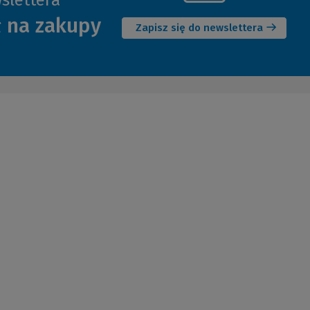
(Nowe
ł na zakupy
okno)
Zapisz się do newslettera