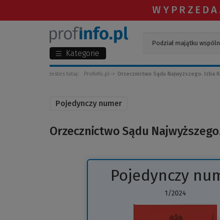
Kategorie
Jesteś tutaj:
Profinfo.pl
Orzecznictwo Sądu Najwyższego. Izba K
Pojedynczy numer
Orzecznictwo Sądu Najwyższego.
Pojedynczy nu
1/2024
(