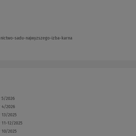
znictwo-sadu-najwyzszego-izba-karna
(Link
do
innej
strony)
r 5/2026
r 4/2026
r 13/2025
 11-12/2025
r 10/2025