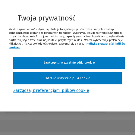
nnej
trony)
Twoja prywatność
W celu zapewnienia Ci optymalnej obsługi, korzystamy z plików cookie i innych podobnych
technologii. Dane zebrane za pomocą tych technologii wykorzystujemy do różnych celów, między
innymi do ulepszania funkcjonalności strony, zapamiętywania Twoich preferencji, wyświetlania
najtrafniejszych treści oraz najbardziej przydatnych reklam. Możesz wybrać swoje preferencje,
klikając w link. Aby dowiedzieć się więcej, zapoznaj się z naszą
Polityką prywatności i plików
cookies
(Nowe okno)
(Link do innej strony)
Sprawdź
Zaakceptuj wszystkie pliki cookie
Odrzuć wszystkie pliki cookie
Zarządzaj preferencjami plików cookie
Kontakt
Numery czasopisma
Opinie