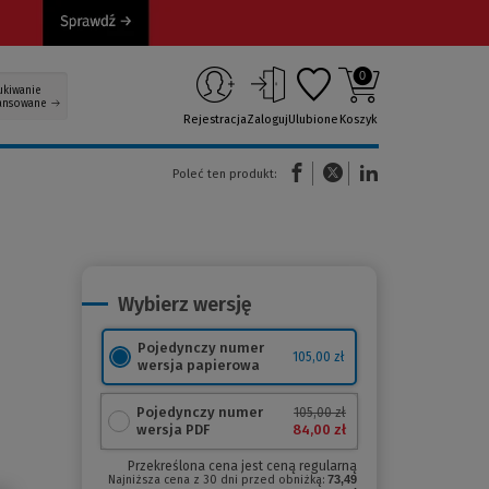
0
ukiwanie
ansowane
Rejestracja
Zaloguj
Ulubione
Koszyk
(Nowe okno)
(Link do innej strony)
(Link do innej strony)
Poleć ten produkt:
Wybierz wersję
Pojedynczy numer
105,00 zł
wersja papierowa
Pojedynczy numer
105,00 zł
84,00 zł
wersja PDF
Przekreślona cena jest ceną regularną
Najniższa cena z 30 dni przed obniżką:
73,49