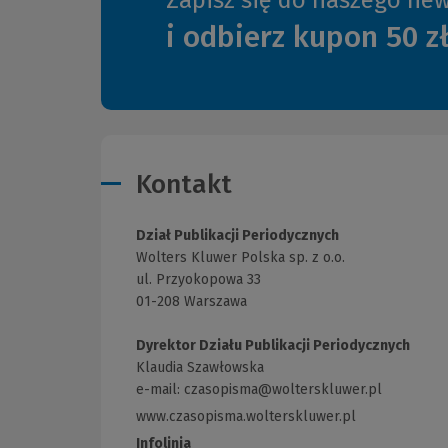
i odbierz kupon 50 z
Kontakt
Dział Publikacji Periodycznych
Wolters Kluwer Polska sp. z o.o.
ul. Przyokopowa 33
01-208 Warszawa
Dyrektor Działu Publikacji Periodycznych
Klaudia Szawłowska
e-mail:
czasopisma@wolterskluwer.pl
www.czasopisma.wolterskluwer.pl
(Link
do
Infolinia