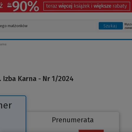
Wysz
Szukaj
zaaw
arna
 Izba Karna - Nr 1/2024
mer
Prenumerata
Link
do