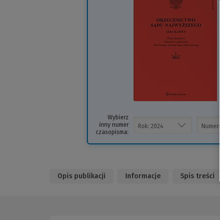
i
s
Wybierz
inny numer
czasopisma:
Opis publikacji
Informacje
Spis treści