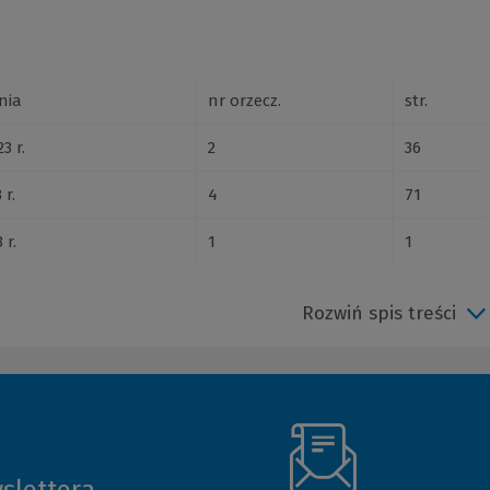
nia
nr orzecz.
str.
3 r.
2
36
 r.
4
71
 r.
1
1
Rozwiń spis treści
slettera