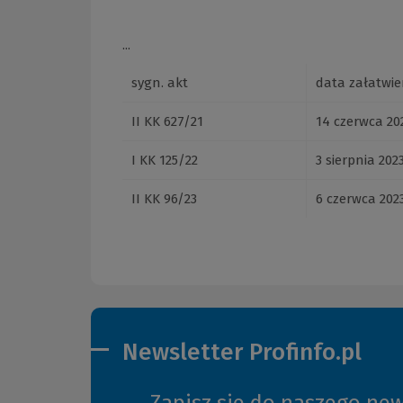
...
sygn. akt
data załatwie
II KK 627/21
14 czerwca 202
I KK 125/22
3 sierpnia 2023
II KK 96/23
6 czerwca 2023
Newsletter Profinfo.pl
Zapisz się do naszego new