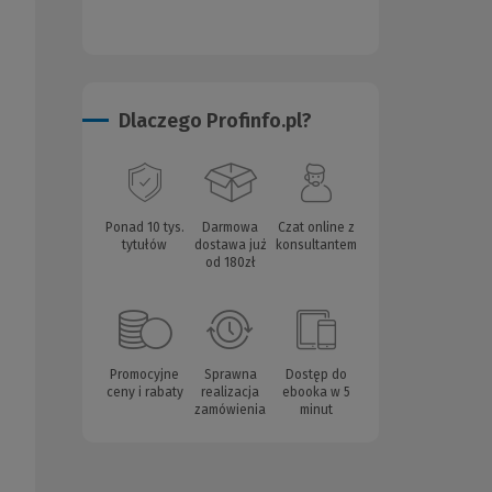
Dlaczego Profinfo.pl?
Ponad 10 tys.
Darmowa
Czat online z
tytułów
dostawa już
konsultantem
od 180zł
Promocyjne
Sprawna
Dostęp do
ceny i rabaty
realizacja
ebooka w 5
zamówienia
minut