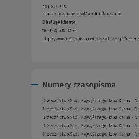
innej
801 044 545
strony)
e-mail: prenumerata@wolterskluwer.pl
Obsługa klienta
tel: (22) 535 82 72
http://www.czasopisma.wolterskluwer.pl/orzec
Numery czasopisma
Orzecznictwo Sądu Najwyższego. Izba Karna - N
Orzecznictwo Sądu Najwyższego. Izba Karna - N
Orzecznictwo Sądu Najwyższego. Izba Karna - N
Orzecznictwo Sądu Najwyższego. Izba Karna - Nr
Orzecznictwo Sądu Najwyższego. Izba Karna - N