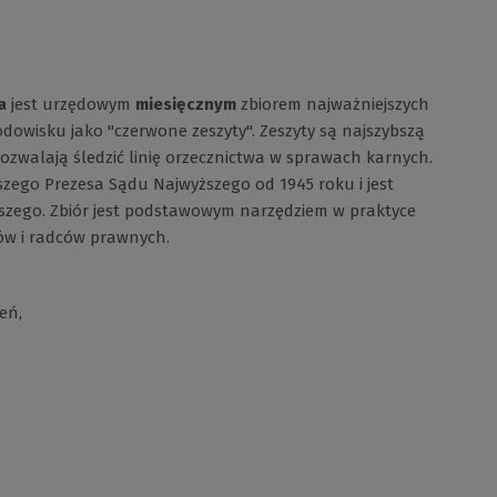
a
jest urzędowym
miesięcznym
zbiorem najważniejszych
dowisku jako "czerwone zeszyty". Zeszyty są najszybszą
ozwalają śledzić linię orzecznictwa w sprawach karnych.
wszego Prezesa Sądu Najwyższego od 1945 roku i jest
zego. Zbiór jest podstawowym narzędziem w praktyce
ów i radców prawnych.
eń,