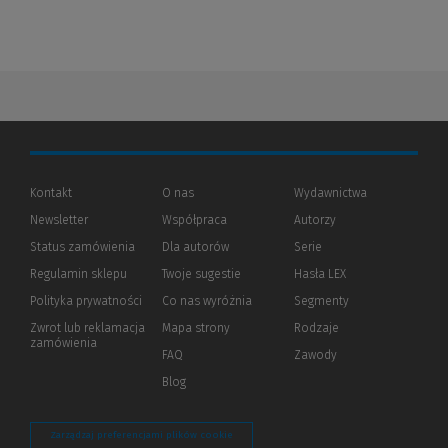
Kontakt
O nas
Wydawnictwa
Newsletter
Współpraca
Autorzy
Status zamówienia
Dla autorów
(Nowe
(Link
Serie
okno)
do
Regulamin sklepu
Twoje sugestie
Hasła LEX
innej
strony)
Polityka prywatności
(Nowe
(Link
Co nas wyróżnia
Segmenty
okno)
do
Zwrot lub reklamacja
Mapa strony
Rodzaje
innej
zamówienia
strony)
FAQ
Zawody
Blog
Zarządzaj preferencjami plików cookie