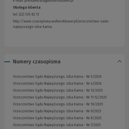
e-mail: prenumerata@wolterskluwer.pl
Obsługa klienta
tel: (22) 535 82 72
http://www.czasopisma.wolterskluwer.pl/orzecznictwo-sadu-
najwyzszego-izba-karna
(Link
do
innej
strony)
Numery czasopisma
Orzecznictwo Sądu Najwyższego. Izba Karna - Nr 5/2026
Orzecznictwo Sądu Najwyższego. Izba Karna - Nr 4/2026
Orzecznictwo Sądu Najwyższego. Izba Karna - Nr 13/2025
Orzecznictwo Sądu Najwyższego. Izba Karna - Nr 11-12/2025
Orzecznictwo Sądu Najwyższego. Izba Karna - Nr 10/2025
Orzecznictwo Sądu Najwyższego. Izba Karna - Nr 9/2025
Orzecznictwo Sądu Najwyższego. Izba Karna - Nr 8/2025
Orzecznictwo Sądu Najwyższego. Izba Karna - Nr 7/2025