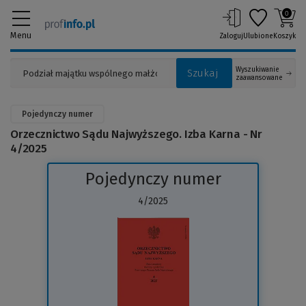
0
Menu
Zaloguj
Ulubione
Koszyk
Wyszukiwanie
Szukaj
zaawansowane
Pojedynczy numer
Orzecznictwo Sądu Najwyższego. Izba Karna - Nr
4/2025
Pojedynczy numer
4/2025
(Link
do
innej
strony)