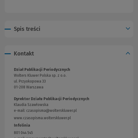
Spis treści
Kontakt
Dział Publikacji Periodycznych
Wolters Kluwer Polska sp. z o.o.
ul. Przyokopowa 33
01-208 Warszawa
Dyrektor Działu Publikacji Periodycznych
Klaudia Szawłowska
e-mail:
czasopisma@wolterskluwer.pl
www.czasopisma.wolterskluwer.pl
(Link
do
Infolinia
innej
801 044 545
strony)