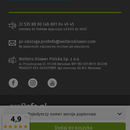
22 535 88 00 lub 801 04 45 45
Jesteśmy do Państwa dyspozycji od 8:00 do 16:00
pl-obsluga.profinfo@wolterskluwer.com
Na wiadomość odpowiemy możliwe jak najszybciej.
Wolters Kluwer Polska Sp. z o.o.
ul. Przyokopowa 33, 01-208 Warszawa; NIP: 583-001-89-31, REGON:
190610277, KRS: 0000709879, Sąd rejonowy dla M.S. Warszawy
Pojedynczy numer wersja papierowa
Copyright 1997 - 2026 Wolters Kluwer Polska Sp. z o.o.
Dodaj do koszyka