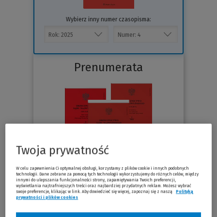
Wybierz inny numer czasopisma:
Prenumerata
Twoja prywatność
W celu zapewnienia Ci optymalnej obsługi, korzystamy z plików cookie i innych podobnych
technologii. Dane zebrane za pomocą tych technologii wykorzystujemy do różnych celów, między
innymi do ulepszania funkcjonalności strony, zapamiętywania Twoich preferencji,
Sprawdź
wyświetlania najtrafniejszych treści oraz najbardziej przydatnych reklam. Możesz wybrać
swoje preferencje, klikając w link. Aby dowiedzieć się więcej, zapoznaj się z naszą
Polityką
prywatności i plików cookies
(Nowe okno)
(Link do innej strony)