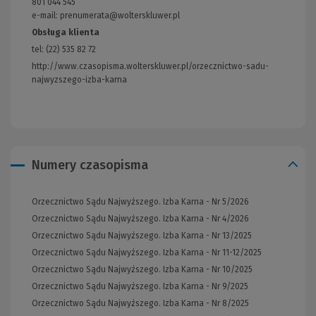
801 044 545
strony)
e-mail: prenumerata@wolterskluwer.pl
Obsługa klienta
tel: (22) 535 82 72
http://www.czasopisma.wolterskluwer.pl/orzecznictwo-sadu-
najwyzszego-izba-karna
(Link
do
innej
strony)
Numery czasopisma
Orzecznictwo Sądu Najwyższego. Izba Karna - Nr 5/2026
Orzecznictwo Sądu Najwyższego. Izba Karna - Nr 4/2026
Orzecznictwo Sądu Najwyższego. Izba Karna - Nr 13/2025
Orzecznictwo Sądu Najwyższego. Izba Karna - Nr 11-12/2025
Orzecznictwo Sądu Najwyższego. Izba Karna - Nr 10/2025
Orzecznictwo Sądu Najwyższego. Izba Karna - Nr 9/2025
Orzecznictwo Sądu Najwyższego. Izba Karna - Nr 8/2025