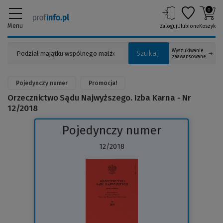
0
Menu
Zaloguj
Ulubione
Koszyk
Wyszukiwanie
Szukaj
zaawansowane
Pojedynczy numer
Promocja!
Orzecznictwo Sądu Najwyższego. Izba Karna - Nr
12/2018
Pojedynczy numer
12/2018
(Link
do
innej
strony)