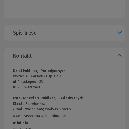
Spis treści
Kontakt
Dział Publikacji Periodycznych
Wolters Kluwer Polska sp. z o.o.
ul. Przyokopowa 33
01-208 Warszawa
Dyrektor Działu Publikacji Periodycznych
Klaudia Szawłowska
e-mail:
czasopisma@wolterskluwer.pl
www.czasopisma.wolterskluwer.pl
(Link
do
Infolinia
innej