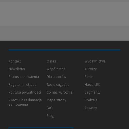
Kontakt
O nas
Wydawnictwa
Newsletter
Współpraca
Autorzy
Status zamówienia
Dla autorów
(Nowe
(Link
Serie
okno)
do
Regulamin sklepu
Twoje sugestie
Hasła LEX
innej
strony)
Polityka prywatności
(Nowe
(Link
Co nas wyróżnia
Segmenty
okno)
do
Zwrot lub reklamacja
Mapa strony
Rodzaje
innej
zamówienia
strony)
FAQ
Zawody
Blog