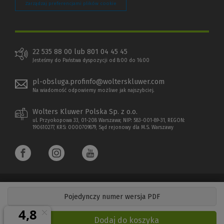
Zarządzaj preferencjami plików cookie
22 535 88 00 lub 801 04 45 45
Jesteśmy do Państwa dyspozycji od 8:00 do 16:00
pl-obsluga.profinfo@wolterskluwer.com
Na wiadomość odpowiemy możliwe jak najszybciej.
Wolters Kluwer Polska Sp. z o.o.
ul. Przyokopowa 33, 01-208 Warszawa; NIP: 583-001-89-31, REGON:
190610277, KRS: 0000709879, Sąd rejonowy dla M.S. Warszawy
Pojedynczy numer wersja PDF
Copyright 1997 - 2026 Wolters Kluwer Polska Sp. z o.o.
Dodaj do koszyka