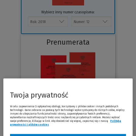
Wybierz inny numer czasopisma:
Prenumerata
Twoja prywatność
W celu zapewnienia Ci optymalnej obsługi, korzystamy z plików cookie i innych podobnych
technologii. Dane zebrane za pomocą tych technologii wykorzystujemy do różnych celów, między
Sprawdź
innymi do ulepszania funkcjonalności strony, zapamiętywania Twoich preferencji,
wyświetlania najtrafniejszych treści oraz najbardziej przydatnych reklam. Możesz wybrać
swoje preferencje, klikając w link. Aby dowiedzieć się więcej, zapoznaj się z naszą
Polityką
prywatności i plików cookies
(Nowe okno)
(Link do innej strony)