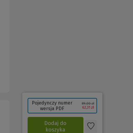
Pojedynczy numer
89,00 zł
62,31 zł
wersja PDF
Dodaj do
koszyka