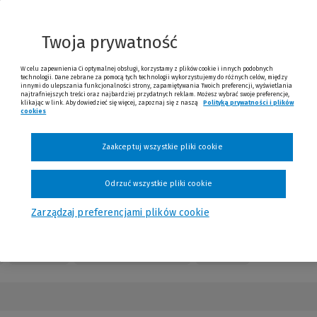
nnej
trony)
Twoja prywatność
W celu zapewnienia Ci optymalnej obsługi, korzystamy z plików cookie i innych podobnych
technologii. Dane zebrane za pomocą tych technologii wykorzystujemy do różnych celów, między
innymi do ulepszania funkcjonalności strony, zapamiętywania Twoich preferencji, wyświetlania
najtrafniejszych treści oraz najbardziej przydatnych reklam. Możesz wybrać swoje preferencje,
klikając w link. Aby dowiedzieć się więcej, zapoznaj się z naszą
Polityką prywatności i plików
cookies
(Nowe okno)
(Link do innej strony)
Sprawdź
Zaakceptuj wszystkie pliki cookie
Odrzuć wszystkie pliki cookie
Zarządzaj preferencjami plików cookie
Kontakt
Numery czasopisma
Opinie