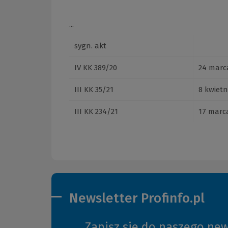
...
sygn. akt
IV KK 389/20
24 marca
III KK 35/21
8 kwietni
III KK 234/21
17 marca
Newsletter Profinfo.pl
Zapisz się do naszego new