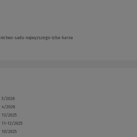
znictwo-sadu-najwyzszego-izba-karna
(Link
do
innej
strony)
r 5/2026
r 4/2026
r 13/2025
 11-12/2025
r 10/2025