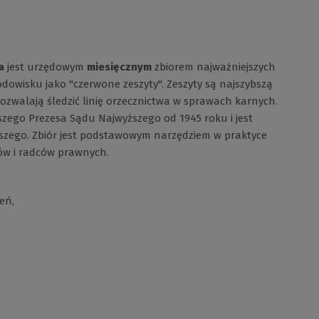
a
jest urzędowym
miesięcznym
zbiorem najważniejszych
dowisku jako "czerwone zeszyty". Zeszyty są najszybszą
ozwalają śledzić linię orzecznictwa w sprawach karnych.
wszego Prezesa Sądu Najwyższego od 1945 roku i jest
zego. Zbiór jest podstawowym narzędziem w praktyce
ów i radców prawnych.
eń,