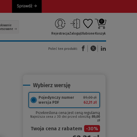
0
ukiwanie
ansowane
Rejestracja
Zaloguj
Ulubione
Koszyk
(Nowe okno)
(Link do innej strony)
(Link do innej strony)
Poleć ten produkt:
Wybierz wersję
Pojedynczy numer
89,00 zł
62,31 zł
wersja PDF
Przekreślona cena jest ceną regularną
Najniższa cena z 30 dni przed obniżką:
89,00
zł
Twoja cena z rabatem
-
30
%