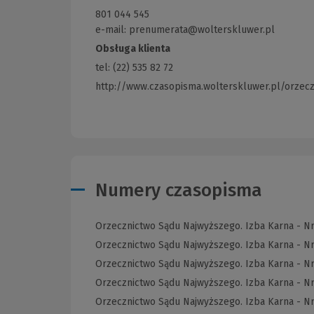
innej
801 044 545
strony)
e-mail: prenumerata@wolterskluwer.pl
Obsługa klienta
tel: (22) 535 82 72
http://www.czasopisma.wolterskluwer.pl/orzec
Numery czasopisma
Orzecznictwo Sądu Najwyższego. Izba Karna - N
Orzecznictwo Sądu Najwyższego. Izba Karna - N
Orzecznictwo Sądu Najwyższego. Izba Karna - N
Orzecznictwo Sądu Najwyższego. Izba Karna - Nr
Orzecznictwo Sądu Najwyższego. Izba Karna - N