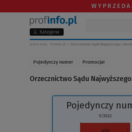
Kategorie
Jesteś tutaj:
Profinfo.pl
Orzecznictwo Sądu Najwyższego. Izba K
Pojedynczy numer
Promocja!
Orzecznictwo Sądu Najwyższego.
Pojedynczy nu
5/2022
(