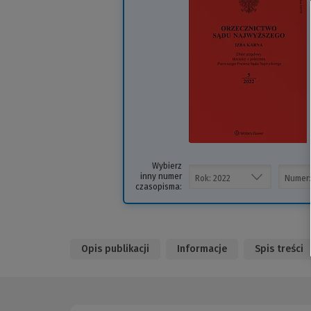
i
s
Wybierz
inny numer
czasopisma:
Opis publikacji
Informacje
Spis treści