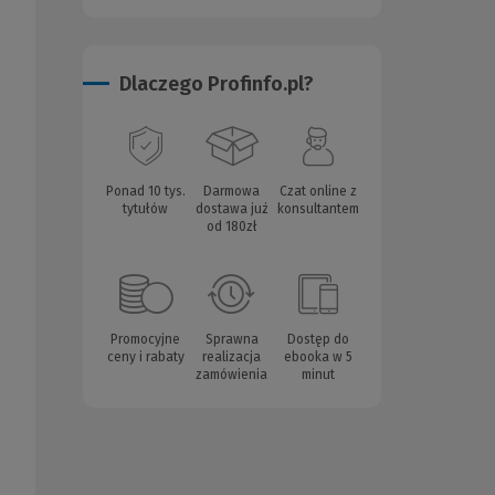
Dlaczego Profinfo.pl?
Ponad 10 tys.
Darmowa
Czat online z
tytułów
dostawa już
konsultantem
od 180zł
Promocyjne
Sprawna
Dostęp do
ceny i rabaty
realizacja
ebooka w 5
zamówienia
minut