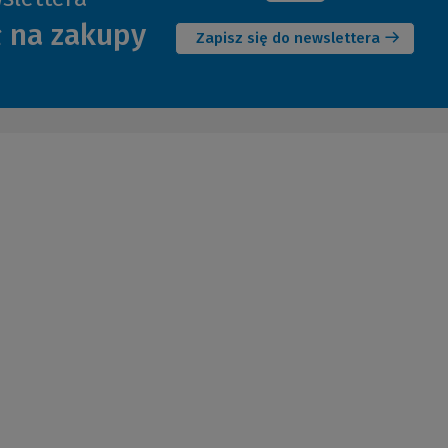
(Nowe
ł na zakupy
okno)
Zapisz się do newslettera