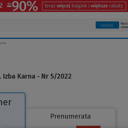
Wysz
Szukaj
zaaw
arna
 Izba Karna - Nr 5/2022
mer
Prenumerata
Link
do