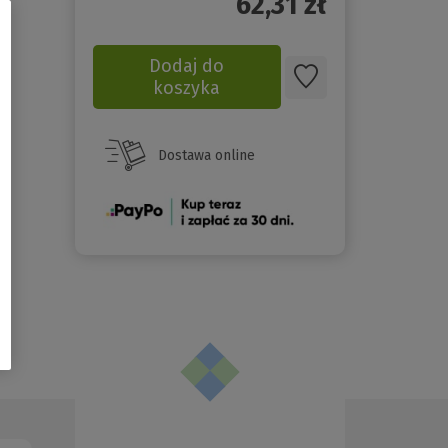
62,31
zł
Dodaj do
koszyka
Dostawa online
(Nowe
okno)