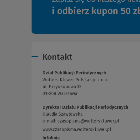
i odbierz kupon 50 z
Kontakt
Dział Publikacji Periodycznych
Wolters Kluwer Polska sp. z o.o.
ul. Przyokopowa 33
01-208 Warszawa
Dyrektor Działu Publikacji Periodycznych
Klaudia Szawłowska
e-mail:
czasopisma@wolterskluwer.pl
www.czasopisma.wolterskluwer.pl
(Link
do
Infolinia