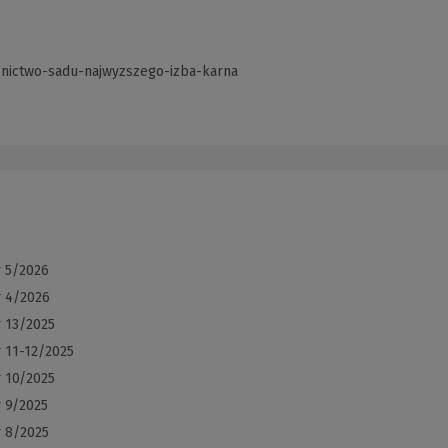
znictwo-sadu-najwyzszego-izba-karna
(Link
do
innej
strony)
r 5/2026
r 4/2026
r 13/2025
 11-12/2025
r 10/2025
r 9/2025
r 8/2025