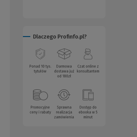
Dlaczego Profinfo.pl?
Ponad 10 tys.
Darmowa
Czat online z
tytułów
dostawa już
konsultantem
od 180zł
Promocyjne
Sprawna
Dostęp do
ceny i rabaty
realizacja
ebooka w 5
zamówienia
minut