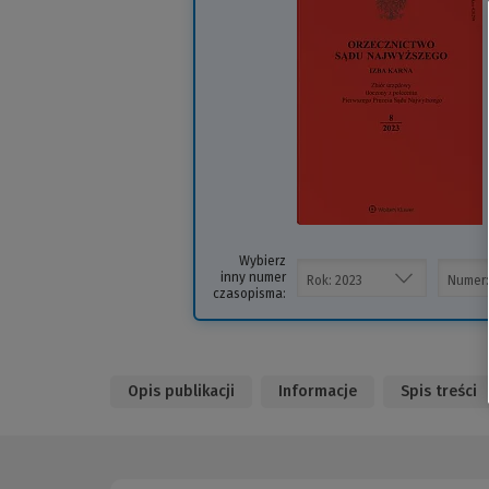
i
s
Wybierz
inny numer
czasopisma:
Opis publikacji
Informacje
Spis treści