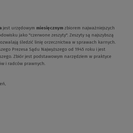
a
jest urzędowym
miesięcznym
zbiorem najważniejszych
dowisku jako "czerwone zeszyty". Zeszyty są najszybszą
ozwalają śledzić linię orzecznictwa w sprawach karnych.
wszego Prezesa Sądu Najwyższego od 1945 roku i jest
zego. Zbiór jest podstawowym narzędziem w praktyce
ów i radców prawnych.
eń,