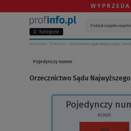
Kategorie
Jesteś tutaj:
Profinfo.pl
Orzecznictwo Sądu Najwyższego. Izba K
Pojedynczy numer
Orzecznictwo Sądu Najwyższego.
Pojedynczy nu
8/2023
(