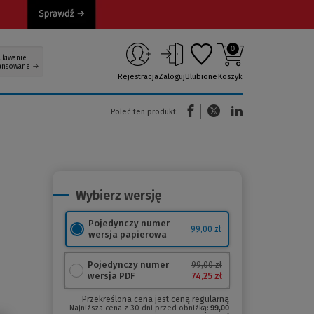
0
ukiwanie
ansowane
Rejestracja
Zaloguj
Ulubione
Koszyk
(Nowe okno)
(Link do innej strony)
(Link do innej strony)
Poleć ten produkt:
Wybierz wersję
Pojedynczy numer
99,00 zł
wersja papierowa
Pojedynczy numer
99,00 zł
74,25 zł
wersja PDF
Przekreślona cena jest ceną regularną
Najniższa cena z 30 dni przed obniżką:
99,00