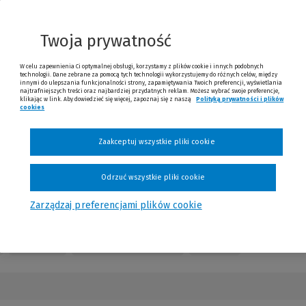
nnej
trony)
Twoja prywatność
W celu zapewnienia Ci optymalnej obsługi, korzystamy z plików cookie i innych podobnych
technologii. Dane zebrane za pomocą tych technologii wykorzystujemy do różnych celów, między
innymi do ulepszania funkcjonalności strony, zapamiętywania Twoich preferencji, wyświetlania
najtrafniejszych treści oraz najbardziej przydatnych reklam. Możesz wybrać swoje preferencje,
klikając w link. Aby dowiedzieć się więcej, zapoznaj się z naszą
Polityką prywatności i plików
cookies
(Nowe okno)
(Link do innej strony)
Sprawdź
Zaakceptuj wszystkie pliki cookie
Odrzuć wszystkie pliki cookie
Zarządzaj preferencjami plików cookie
Kontakt
Numery czasopisma
Opinie