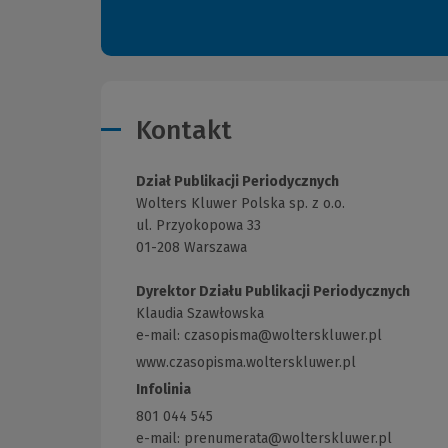
Kontakt
Dział Publikacji Periodycznych
Wolters Kluwer Polska sp. z o.o.
ul. Przyokopowa 33
01-208 Warszawa
Dyrektor Działu Publikacji Periodycznych
Klaudia Szawłowska
e-mail:
czasopisma@wolterskluwer.pl
www.czasopisma.wolterskluwer.pl
(Link
do
Infolinia
innej
801 044 545
strony)
e-mail: prenumerata@wolterskluwer.pl