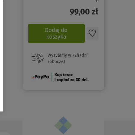
zł
99,00
zł
Dodaj do
koszyka
Wysyłamy w 72h (dni
robocze)
(Nowe
okno)