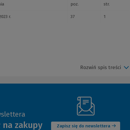
ia
poz.
str.
023 r.
37
1
Rozwiń spis treści
slettera
(Nowe
ł na zakupy
okno)
Zapisz się do newslettera