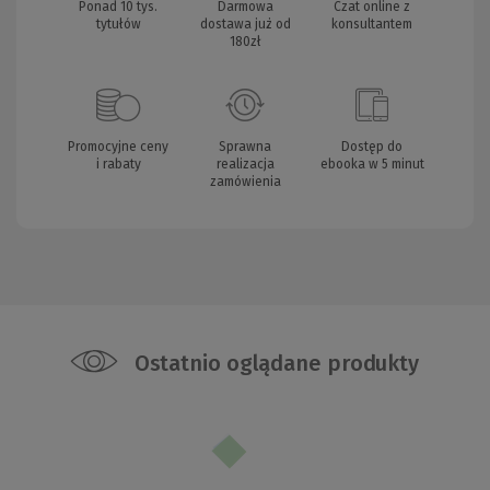
Ponad 10 tys.
Darmowa
Czat online z
tytułów
dostawa już od
konsultantem
180zł
Promocyjne ceny
Sprawna
Dostęp do
i rabaty
realizacja
ebooka w 5 minut
zamówienia
Ostatnio oglądane produkty