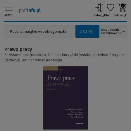
0
Menu
Zaloguj
Ulubione
Koszyk
Wyszukiwanie
Szukaj
zaawansowane
Prawo pracy
Zdzisław Kubot (redakcja),
Tadeusz Kuczyński (redakcja),
Herbert Szurgacz
(redakcja),
Artur Tomanek (redakcja)
(Link
do
innej
strony)