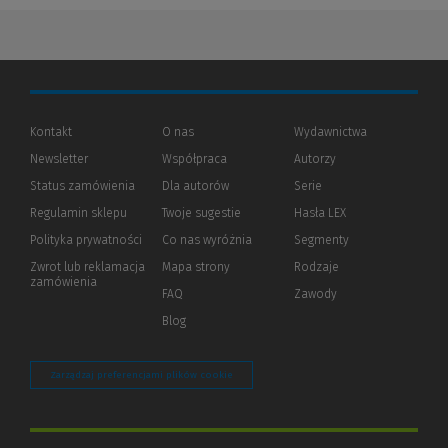
Kontakt
O nas
Wydawnictwa
Newsletter
Współpraca
Autorzy
Status zamówienia
Dla autorów
(Nowe
(Link
Serie
okno)
do
Regulamin sklepu
Twoje sugestie
Hasła LEX
innej
strony)
Polityka prywatności
(Nowe
(Link
Co nas wyróżnia
Segmenty
okno)
do
Zwrot lub reklamacja
Mapa strony
Rodzaje
innej
zamówienia
strony)
FAQ
Zawody
Blog
Zarządzaj preferencjami plików cookie