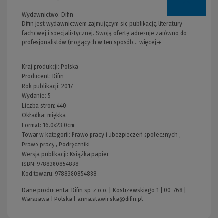
Wydawnictwo:
Difin
Difin jest wydawnictwem zajmującym się publikacją literatury
fachowej i specjalistycznej. Swoją ofertę adresuje zarówno do
profesjonalistów (mogących w ten sposób... więcej→
Kraj produkcji: Polska
Producent:
Difin
Rok publikacji:
2017
Wydanie:
5
Liczba stron:
440
Okładka:
miękka
Format:
16.0x23.0cm
Towar w kategorii:
Prawo pracy i ubezpieczeń społecznych
,
Prawo pracy
,
Podręczniki
Wersja publikacji:
Książka papier
ISBN:
9788380854888
Kod towaru:
9788380854888
Dane producenta: Difin sp. z o.o. | Kostrzewskiego 1 | 00-768 |
Warszawa | Polska |
anna.stawinska@difin.pl