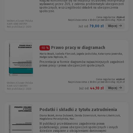
Książka koncentruje się na instytucji urzędowej interpretacji
wydawanej przez ZUS, z zakresu problematyki ubezpieczeń
społecznych, w szczególności składek na ubezpieczenia
społeczne.
Cena regularna:
79,00 zł
Najniższa cena z 30 dni przed obniżką:
79,00 zł
Wolters Kluwer Polska
KAM-4066 W01P01
79,00 zł
Więcej
Już od:
Rok publikacji: 2020
Prawo pracy w diagramach
-10 %
Maria Bosak, Izabela Florczak, Jagoda Jaskulska, Katarzyna Jaworska,
Małgorzata Mędrala, M...
Prezentacja w formie diagramów najważniejszych zagadnień
prawa pracy i prawa ubezpieczeń społecznych.
Cena regularna:
49,00 zł
Najniższa cena z 30 dni przed obniżką:
33,33 zł
Wolters Kluwer Polska
KAM-4121 W01P01
44,10 zł
Więcej
Już od:
Rok publikacji: 2020
Podatki i składki z tytułu zatrudnienia
Diana Bożek, Anna Dubowik, Dorota Dzienisiuk, Hanna Litwińczuk,
Magdalena Porzeżyńska, Mar...
W publikacji przedstawiono zagadnienia prawa
podatkowego, prawa ubezpieczeń społecznych i innych
dziedzin związane z obciążeniami daninowymi