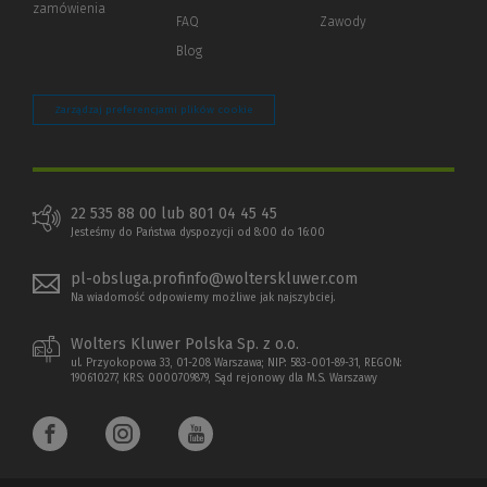
zamówienia
strony)
FAQ
Zawody
Blog
Zarządzaj preferencjami plików cookie
22 535 88 00 lub 801 04 45 45
Jesteśmy do Państwa dyspozycji od 8:00 do 16:00
pl-obsluga.profinfo@wolterskluwer.com
Na wiadomość odpowiemy możliwe jak najszybciej.
Wolters Kluwer Polska Sp. z o.o.
ul. Przyokopowa 33, 01-208 Warszawa; NIP: 583-001-89-31, REGON:
190610277, KRS: 0000709879, Sąd rejonowy dla M.S. Warszawy