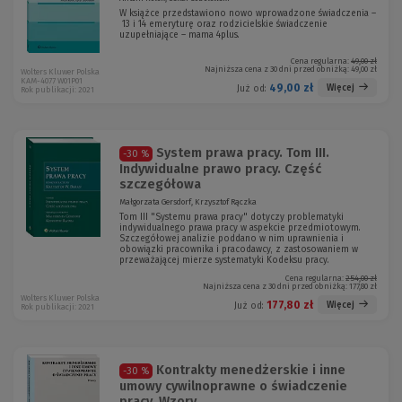
W książce przedstawiono nowo wprowadzone świadczenia –
13 i 14 emeryturę oraz rodzicielskie świadczenie
uzupełniające – mama 4plus.
Cena regularna:
49,00 zł
Najniższa cena z 30 dni przed obniżką:
49,00 zł
Wolters Kluwer Polska
KAM-4077 W01P01
49,00 zł
Więcej
Już od:
Rok publikacji: 2021
System prawa pracy. Tom III.
-30 %
Indywidualne prawo pracy. Część
szczegółowa
Małgorzata Gersdorf, Krzysztof Rączka
Tom III "Systemu prawa pracy" dotyczy problematyki
indywidualnego prawa pracy w aspekcie przedmiotowym.
Szczegółowej analizie poddano w nim uprawnienia i
obowiązki pracownika i pracodawcy, z zastosowaniem w
przeważającej mierze systematyki Kodeksu pracy.
Cena regularna:
254,00 zł
Najniższa cena z 30 dni przed obniżką:
177,80 zł
Wolters Kluwer Polska
177,80 zł
Więcej
Już od:
Rok publikacji: 2021
Kontrakty menedżerskie i inne
-30 %
umowy cywilnoprawne o świadczenie
pracy. Wzory