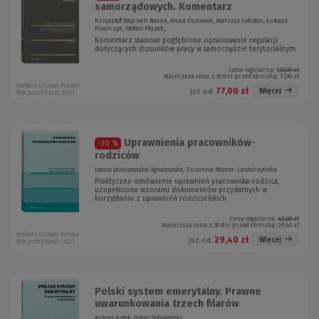
samorządowych. Komentarz
Krzysztof Wojciech Baran, Anna Dubowik, Mariusz Lekston, Łukasz
Pisarczyk, Stefan Płażek,...
Komentarz stanowi pogłębione opracowanie regulacji
dotyczących stosunków pracy w samorządzie terytorialnym.
Cena regularna:
110,00 zł
Najniższa cena z 30 dni przed obniżką:
77,00 zł
Wolters Kluwer Polska
77,00 zł
Więcej
Już od:
Rok publikacji: 2021
Uprawnienia pracowników-
-30 %
rodziców
Iwona Jaroszewska-Ignatowska, Zuzanna Rosner-Laskorzyńska
Praktyczne omówienie uprawnień pracownika-rodzica,
uzupełnione wzorami dokumentów przydatnych w
korzystaniu z uprawnień rodzicielskich.
Cena regularna:
42,00 zł
Najniższa cena z 30 dni przed obniżką:
29,40 zł
Wolters Kluwer Polska
29,40 zł
Więcej
Już od:
Rok publikacji: 2021
Polski system emerytalny. Prawne
uwarunkowania trzech filarów
Antoni Kolek, Oskar Sobolewski