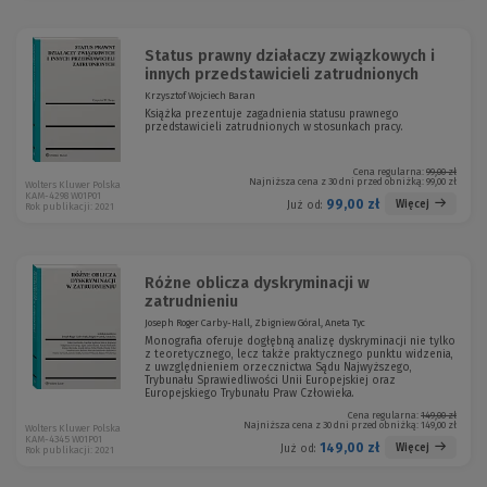
Status prawny działaczy związkowych i
innych przedstawicieli zatrudnionych
Krzysztof Wojciech Baran
Książka prezentuje zagadnienia statusu prawnego
przedstawicieli zatrudnionych w stosunkach pracy.
Cena regularna:
99,00 zł
Najniższa cena z 30 dni przed obniżką:
99,00 zł
Wolters Kluwer Polska
KAM-4298 W01P01
99,00 zł
Więcej
Już od:
Rok publikacji: 2021
Różne oblicza dyskryminacji w
zatrudnieniu
Joseph Roger Carby-Hall, Zbigniew Góral, Aneta Tyc
Monografia oferuje dogłębną analizę dyskryminacji nie tylko
z teoretycznego, lecz także praktycznego punktu widzenia,
z uwzględnieniem orzecznictwa Sądu Najwyższego,
Trybunału Sprawiedliwości Unii Europejskiej oraz
Europejskiego Trybunału Praw Człowieka.
Cena regularna:
149,00 zł
Najniższa cena z 30 dni przed obniżką:
149,00 zł
Wolters Kluwer Polska
KAM-4345 W01P01
149,00 zł
Więcej
Już od:
Rok publikacji: 2021