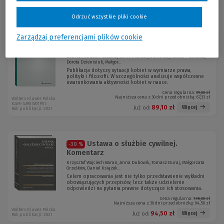
119,00 zł
Więcej
Już od:
Rok publikacji: 2022
Odrzuć wszystkie pliki cookie
Promocja!
Kobiety wobec wyzwań
Zarządzaj preferencjami plików cookie
-10 %
współczesności
Dobrochna Bach-Golecka, Dominika Bek, Diana Dajnowicz-Piesiecka,
Dorota Dzienisiuk, Małgor...
Publikacja dotyczy sytuacji kobiet w wymiarze prawa,
polityki i filozofii. W szczególności analizuje współczesne
uwarunkowania aktywności kobiet w nauce.
Cena regularna:
99,00 zł
Najniższa cena z 30 dni przed obniżką:
67,33 zł
Wolters Kluwer Polska
KAM-4390 W01P01
89,10 zł
Więcej
Już od:
Rok publikacji: 2021
Ustawa o służbie cywilnej.
-30 %
Komentarz
Krzysztof Wojciech Baran, Anna Dubowik, Tomasz Duraj, Małgorzata
Grześków, Daniel Książek...
Celem opracowania jest nie tylko przedstawienie wykładni
obowiązujących przepisów, lecz także udzielenie
odpowiedzi na pytania prawne dotyczące ich stosowania.
Cena regularna:
135,00 zł
Najniższa cena z 30 dni przed obniżką:
94,50 zł
Wolters Kluwer Polska
94,50 zł
Więcej
Już od:
Rok publikacji: 2021