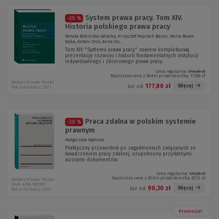
System prawa pracy. Tom XIV.
-30 %
Historia polskiego prawa pracy
Renata Babińska-Górecka, Krzysztof Wojciech Baran, Maria Bosak-
Sojka, Antoni Dral, Anna Du...
Tom XIV "Systemu prawa pracy" zawiera kompleksową
prezentację rozwoju i historii fundamentalnych instytucji
indywidualnego i zbiorowego prawa pracy.
Cena regularna:
254,00 zł
Najniższa cena z 30 dni przed obniżką:
177,80 zł
Wolters Kluwer Polska
177,80 zł
Więcej
Już od:
Rok publikacji: 2021
Praca zdalna w polskim systemie
-30 %
prawnym
Małgorzata Mędrala
Praktyczny przewodnik po zagadnieniach związanych ze
świadczeniem pracy zdalnej, uzupełniony przydatnymi
wzorami dokumentów.
Cena regularna:
129,00 zł
Najniższa cena z 30 dni przed obniżką:
87,72 zł
Wolters Kluwer Polska
KAM-4354 W01P01
90,30 zł
Więcej
Już od:
Rok publikacji: 2021
Promocja!