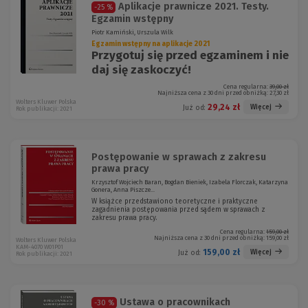
Aplikacje prawnicze 2021. Testy.
-25 %
Egzamin wstępny
Piotr Kamiński, Urszula Wilk
Egzamin wstępny na aplikacje 2021
Przygotuj się przed egzaminem i nie
daj się zaskoczyć!
Cena regularna:
39,00 zł
Najniższa cena z 30 dni przed obniżką:
27,30 zł
Wolters Kluwer Polska
29,24 zł
Więcej
Już od:
Rok publikacji: 2021
Postępowanie w sprawach z zakresu
prawa pracy
Krzysztof Wojciech Baran, Bogdan Bieniek, Izabela Florczak, Katarzyna
Gonera, Anna Piszcze...
W książce przedstawiono teoretyczne i praktyczne
zagadnienia postępowania przed sądem w sprawach z
zakresu prawa pracy.
Cena regularna:
159,00 zł
Najniższa cena z 30 dni przed obniżką:
159,00 zł
Wolters Kluwer Polska
KAM-4070 W01P01
159,00 zł
Więcej
Już od:
Rok publikacji: 2021
Ustawa o pracownikach
-30 %