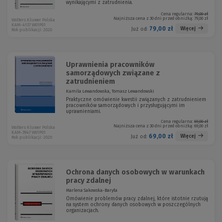
wynikającymi z zatrudnienia.
Cena regularna:
79,00 zł
Najniższa cena z 30 dni przed obniżką:
79,00 zł
Wolters Kluwer Polska
KAM-4137 W01P01
79,00 zł
Więcej
Już od:
Rok publikacji: 2020
Uprawnienia pracowników
samorządowych związane z
zatrudnieniem
Kamila Lewandowska, Tomasz Lewandowski
Praktyczne omówienie kwestii związanych z zatrudnieniem
pracowników samorządowych i przysługującymi im
uprawnieniami.
Cena regularna:
69,00 zł
Najniższa cena z 30 dni przed obniżką:
69,00 zł
Wolters Kluwer Polska
KAM-3947 W01P01
69,00 zł
Więcej
Już od:
Rok publikacji: 2020
Ochrona danych osobowych w warunkach
pracy zdalnej
Marlena Sakowska-Baryła
Omówienie problemów pracy zdalnej, które istotnie rzutują
na system ochrony danych osobowych w poszczególnych
organizacjach.