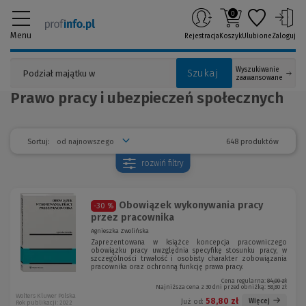
0
Menu
Rejestracja
Koszyk
Ulubione
Zaloguj
Wyszukiwanie
Szukaj
zaawansowane
Prawo pracy i ubezpieczeń społecznych
648 produktów
Sortuj:
rozwiń
filtry
Obowiązek wykonywania pracy
-30 %
przez pracownika
Agnieszka Zwolińska
Zaprezentowana w książce koncepcja pracowniczego
obowiązku pracy uwzględnia specyfikę stosunku pracy, w
szczególności trwałość i osobisty charakter zobowiązania
pracownika oraz ochronną funkcję prawa pracy.
Cena regularna:
84,00 zł
Najniższa cena z 30 dni przed obniżką:
58,80 zł
Wolters Kluwer Polska
58,80 zł
Więcej
Już od:
Rok publikacji: 2022