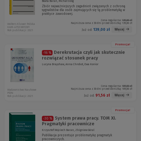
Beata Baran, Michał Ożóg
Zbiór najważniejszych zagadnień związanych z ochroną
sygnalistów dla osób zajmujących się tą problematyką w
praktyce zawodowej.
Cena regularna:
139,00 zł
Najniższa cena z 30 dni przed obniżką:
139,00 zł
Wolters Kluwer Polska
KAM-4153 W01D01
139,00 zł
Więcej
Już od:
Rok publikacji: 2021
Promocja!
Derekrutacja czyli jak skutecznie
-16 %
rozwiązać stosunek pracy
Lucyna Brayshaw, Anna Chrobot, Ewa Konior
Cena regularna:
109,00 zł
Najniższa cena z 30 dni przed obniżką:
109,00 zł
Wydawnictwo Naukowe
PWN
91,56 zł
Więcej
Już od:
Rok publikacji: 2021
Promocja!
System prawa pracy. TOM XI.
-30 %
Pragmatyki pracownicze
Krzysztof Wojciech Baran, Zbigniew Góral
Publikacja prezentuje problematykę pragmatyk
pracowniczych.