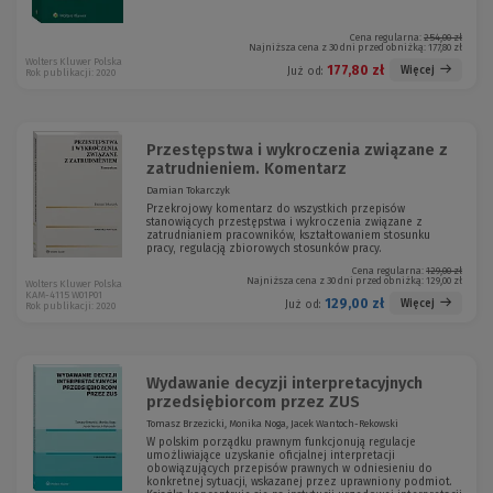
Cena regularna:
254,00 zł
Najniższa cena z 30 dni przed obniżką:
177,80 zł
Wolters Kluwer Polska
177,80 zł
Więcej
Już od:
Rok publikacji: 2020
Przestępstwa i wykroczenia związane z
zatrudnieniem. Komentarz
Damian Tokarczyk
Przekrojowy komentarz do wszystkich przepisów
stanowiących przestępstwa i wykroczenia związane z
zatrudnianiem pracowników, kształtowaniem stosunku
pracy, regulacją zbiorowych stosunków pracy.
Cena regularna:
129,00 zł
Najniższa cena z 30 dni przed obniżką:
129,00 zł
Wolters Kluwer Polska
KAM-4115 W01P01
129,00 zł
Więcej
Już od:
Rok publikacji: 2020
Wydawanie decyzji interpretacyjnych
przedsiębiorcom przez ZUS
Tomasz Brzezicki, Monika Noga, Jacek Wantoch-Rekowski
W polskim porządku prawnym funkcjonują regulacje
umożliwiające uzyskanie oficjalnej interpretacji
obowiązujących przepisów prawnych w odniesieniu do
konkretnej sytuacji, wskazanej przez uprawniony podmiot.