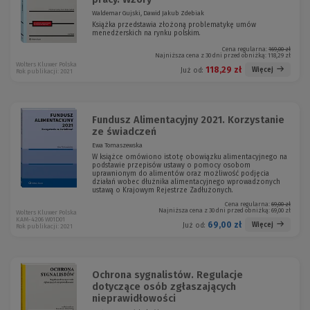
Waldemar Gujski, Dawid Jakub Zdebiak
Książka przedstawia złożoną problematykę umów
menedżerskich na rynku polskim.
Cena regularna:
169,00 zł
Najniższa cena z 30 dni przed obniżką:
118,29 zł
Wolters Kluwer Polska
118,29 zł
Więcej
Już od:
Rok publikacji: 2021
Fundusz Alimentacyjny 2021. Korzystanie
ze świadczeń
Ewa Tomaszewska
W książce omówiono istotę obowiązku alimentacyjnego na
podstawie przepisów ustawy o pomocy osobom
uprawnionym do alimentów oraz możliwość podjęcia
działań wobec dłużnika alimentacyjnego wprowadzonych
ustawą o Krajowym Rejestrze Zadłużonych.
Cena regularna:
69,00 zł
Najniższa cena z 30 dni przed obniżką:
69,00 zł
Wolters Kluwer Polska
KAM-4206 W01D01
69,00 zł
Więcej
Już od:
Rok publikacji: 2021
Ochrona sygnalistów. Regulacje
dotyczące osób zgłaszających
nieprawidłowości