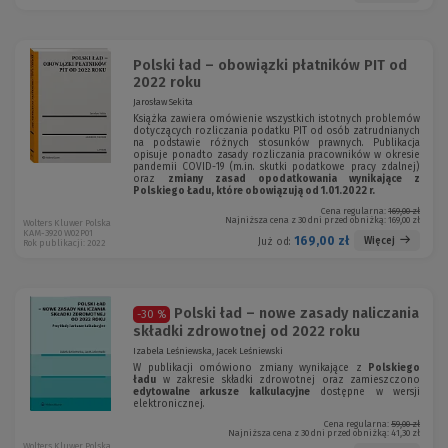
Polski ład – obowiązki płatników PIT od
2022 roku
Jarosław Sekita
Książka zawiera omówienie wszystkich istotnych problemów
dotyczących rozliczania podatku PIT od osób zatrudnianych
na podstawie różnych stosunków prawnych. Publikacja
opisuje ponadto zasady rozliczania pracowników w okresie
pandemii COVID-19 (m.in. skutki podatkowe pracy zdalnej)
oraz
zmiany zasad opodatkowania wynikające z
Polskiego Ładu, które obowiązują od 1.01.2022 r.
Cena regularna:
169,00 zł
Najniższa cena z 30 dni przed obniżką:
169,00 zł
Wolters Kluwer Polska
KAM-3920 W02P01
169,00 zł
Więcej
Już od:
Rok publikacji: 2022
Polski ład – nowe zasady naliczania
-30 %
składki zdrowotnej od 2022 roku
Izabela Leśniewska, Jacek Leśniewski
W publikacji omówiono zmiany wynikające z
Polskiego
ładu
w zakresie składki zdrowotnej oraz zamieszczono
edytowalne arkusze kalkulacyjne
dostępne w wersji
elektronicznej.
Cena regularna:
59,00 zł
Najniższa cena z 30 dni przed obniżką:
41,30 zł
Wolters Kluwer Polska