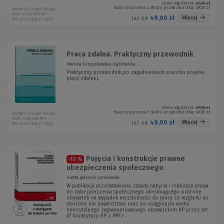
Cena regularna:
49,00 zł
Najniższa cena z 30 dni przed obniżką:
49,00 zł
Wolters Kluwer Polska
KAM-4155 W01P01
49,00 zł
Więcej
Już od:
Rok publikacji: 2020
Praca zdalna. Praktyczny przewodnik
Monika Krzyszkowska-Dąbrowska
Praktyczny przewodnik po zagadnieniach szeroko pojętej
pracy zdalnej.
Cena regularna:
49,00 zł
Najniższa cena z 30 dni przed obniżką:
49,00 zł
Wolters Kluwer Polska
KAM-4109 W01P01
49,00 zł
Więcej
Już od:
Rok publikacji: 2020
Pojęcia i konstrukcje prawne
-10 %
ubezpieczenia społecznego
Inetta Jędrasik-Jankowska
W publikacji przedstawiono zasady nabycia i realizacji prawa
do zabezpieczenia społecznego obejmującego ochronę
obywateli na wypadek niezdolności do pracy ze względu na
chorobę lub inwalidztwo oraz po osiągnięciu wieku
emerytalnego zagwarantowanego obywatelom RP przez art.
67 Konstytucji RP z 1997 r .