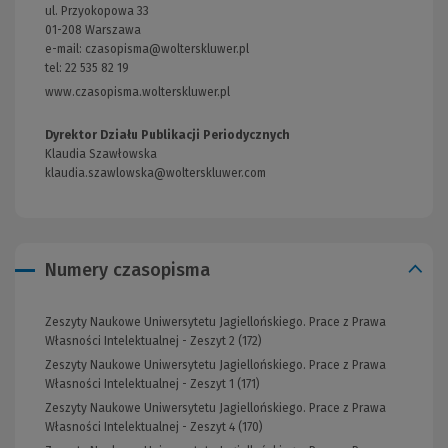
ul. Przyokopowa 33
01-208 Warszawa
e-mail:
czasopisma@wolterskluwer.pl
tel: 22 535 82 19
www.czasopisma.wolterskluwer.pl
(Link
do
innej
Dyrektor Działu Publikacji Periodycznych
strony)
Klaudia Szawłowska
klaudia.szawlowska@wolterskluwer.com
Numery czasopisma
Zeszyty Naukowe Uniwersytetu Jagiellońskiego. Prace z Prawa
Własności Intelektualnej - Zeszyt 2 (172)
Zeszyty Naukowe Uniwersytetu Jagiellońskiego. Prace z Prawa
Własności Intelektualnej - Zeszyt 1 (171)
Zeszyty Naukowe Uniwersytetu Jagiellońskiego. Prace z Prawa
Własności Intelektualnej - Zeszyt 4 (170)