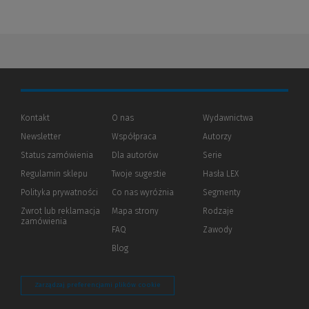
Kontakt
O nas
Wydawnictwa
Newsletter
Współpraca
Autorzy
Status zamówienia
Dla autorów
(Nowe
(Link
Serie
okno)
do
Regulamin sklepu
Twoje sugestie
Hasła LEX
innej
strony)
Polityka prywatności
(Nowe
(Link
Co nas wyróżnia
Segmenty
okno)
do
Zwrot lub reklamacja
Mapa strony
Rodzaje
innej
zamówienia
strony)
FAQ
Zawody
Blog
Zarządzaj preferencjami plików cookie