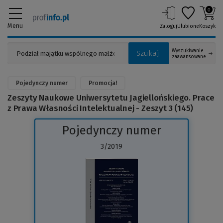
0
Menu
Zaloguj
Ulubione
Koszyk
Wyszukiwanie
Szukaj
zaawansowane
Pojedynczy numer
Promocja!
Zeszyty Naukowe Uniwersytetu Jagiellońskiego. Prace
z Prawa Własności Intelektualnej - Zeszyt 3 (145)
Pojedynczy numer
3/2019
(Link
do
innej
strony)