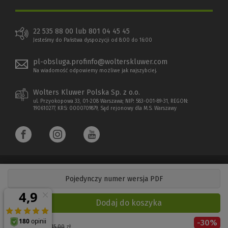
22 535 88 00 lub 801 04 45 45
Jesteśmy do Państwa dyspozycji od 8:00 do 16:00
pl-obsluga.profinfo@wolterskluwer.com
Na wiadomość odpowiemy możliwe jak najszybciej.
Wolters Kluwer Polska Sp. z o.o.
ul. Przyokopowa 33, 01-208 Warszawa; NIP: 583-001-89-31, REGON:
190610277, KRS: 0000709879, Sąd rejonowy dla M.S. Warszawy
Pojedynczy numer wersja PDF
Copyright 1997 - 2026 Wolters Kluwer Polska Sp. z o.o.
Dodaj do koszyka
Płatności elektroniczne
-
30
%
(Nowe
(Link
Cena regularna:
115,00
zł