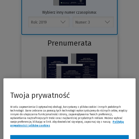
Wybierz inny numer czasopisma:
Prenumerata
Twoja prywatność
W celu zapewnienia Ci optymalnej obsługi, korzystamy z plików cookie i innych podobnych
technologii. Dane zebrane za pomocą tych technologii wykorzystujemy do różnych celów, między
innymi do ulepszania funkcjonalności strony, zapamiętywania Twoich preferencji,
Sprawdź
wyświetlania najtrafniejszych treści oraz najbardziej przydatnych reklam. Możesz wybrać
swoje preferencje, klikając w link. Aby dowiedzieć się więcej, zapoznaj się z naszą
Polityką
prywatności i plików cookies
(Nowe okno)
(Link do innej strony)