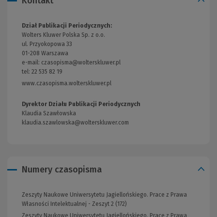
Kontakt
Dział Publikacji Periodycznych:
Wolters Kluwer Polska Sp. z o.o.
ul. Przyokopowa 33
01-208 Warszawa
e-mail:
czasopisma@wolterskluwer.pl
tel: 22 535 82 19
www.czasopisma.wolterskluwer.pl
(Link
do
innej
Dyrektor Działu Publikacji Periodycznych
strony)
Klaudia Szawłowska
klaudia.szawlowska@wolterskluwer.com
Numery czasopisma
Zeszyty Naukowe Uniwersytetu Jagiellońskiego. Prace z Prawa
Własności Intelektualnej - Zeszyt 2 (172)
Zeszyty Naukowe Uniwersytetu Jagiellońskiego. Prace z Prawa