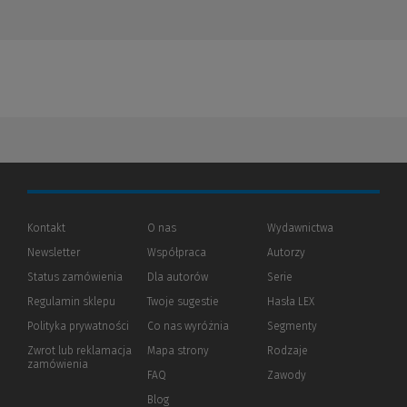
Kontakt
O nas
Wydawnictwa
Newsletter
Współpraca
Autorzy
Status zamówienia
Dla autorów
(Nowe
(Link
Serie
okno)
do
Regulamin sklepu
Twoje sugestie
Hasła LEX
innej
strony)
Polityka prywatności
(Nowe
(Link
Co nas wyróżnia
Segmenty
okno)
do
Zwrot lub reklamacja
Mapa strony
Rodzaje
innej
zamówienia
strony)
FAQ
Zawody
Blog