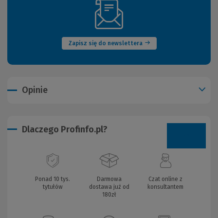
(Nowe
okno)
Zapisz się do newslettera
Opinie
Dlaczego Profinfo.pl?
Ponad 10 tys.
Darmowa
Czat online z
tytułów
dostawa już od
konsultantem
180zł