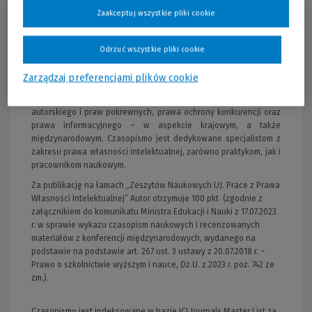
Zaakceptuj wszystkie pliki cookie
Opis publikacji
Odrzuć wszystkie pliki cookie
Czasopismo jest kwartalnikiem. Od połowy 2008 r. jest wydawane
przez Wolters Kluwer Polska SA i ukazuje się regularnie pod
Zarządzaj preferencjami plików cookie
koniec ostatniego miesiąca danego kwartału. Na jego łamach są
publikowane artykuły poświęcone problematyce prawa
autorskiego i praw pokrewnych, prawa ochrony konkurencji oraz
prawa informacyjnego – w aspekcie krajowym, a także
międzynarodowym. Czasopismo jest dedykowane specjalistom z
zakresu prawa własności intelektualnej, zarówno praktykom, jak i
pracownikom naukowym.
Za publikację na łamach „Zeszytów Naukowych UJ. Prace z Prawa
Własności Intelektualnej” Autor otrzymuje 100 pkt (zgodnie z
załącznikiem do komunikatu Ministra Edukacji i Nauki z 17.07.2023
r. w sprawie wykazu czasopism naukowych i recenzowanych
materiałów z konferencji międzynarodowych, wydanego na
podstawie na podstawie art. 267 ust. 3 ustawy z 20.07.2018 r. –
Prawo o szkolnictwie wyższym i nauce, Dz.U. z 2023 r. poz. 742 ze
zm.).
Czasopismo jest indeksowane w bazie ICI Journals Master List za