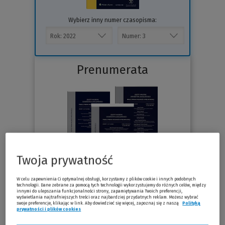
Wybierz inny numer czasopisma:
Prenumerata
Twoja prywatność
W celu zapewnienia Ci optymalnej obsługi, korzystamy z plików cookie i innych podobnych
technologii. Dane zebrane za pomocą tych technologii wykorzystujemy do różnych celów, między
Sprawdź
innymi do ulepszania funkcjonalności strony, zapamiętywania Twoich preferencji,
wyświetlania najtrafniejszych treści oraz najbardziej przydatnych reklam. Możesz wybrać
swoje preferencje, klikając w link. Aby dowiedzieć się więcej, zapoznaj się z naszą
Polityką
prywatności i plików cookies
(Nowe okno)
(Link do innej strony)