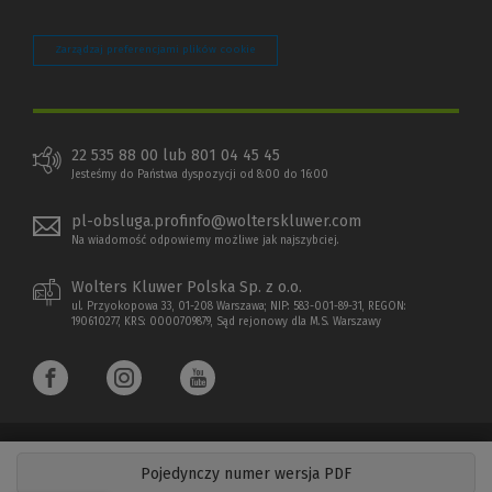
Zarządzaj preferencjami plików cookie
22 535 88 00 lub 801 04 45 45
Jesteśmy do Państwa dyspozycji od 8:00 do 16:00
pl-obsluga.profinfo@wolterskluwer.com
Na wiadomość odpowiemy możliwe jak najszybciej.
Wolters Kluwer Polska Sp. z o.o.
ul. Przyokopowa 33, 01-208 Warszawa; NIP: 583-001-89-31, REGON:
190610277, KRS: 0000709879, Sąd rejonowy dla M.S. Warszawy
Pojedynczy numer wersja PDF