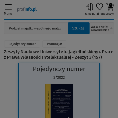
0
Menu
Zaloguj
Ulubione
Koszyk
Wyszukiwanie
Szukaj
zaawansowane
Pojedynczy numer
Promocja!
Zeszyty Naukowe Uniwersytetu Jagiellońskiego. Prace
z Prawa Własności Intelektualnej - Zeszyt 3 (157)
Pojedynczy numer
3/2022
(Link
do
innej
strony)