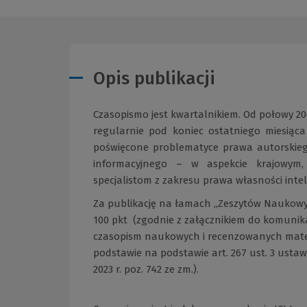
Opis publikacji
Czasopismo jest kwartalnikiem. Od połowy 200
regularnie pod koniec ostatniego miesią
poświęcone problematyce prawa autorskie
informacyjnego – w aspekcie krajowym
specjalistom z zakresu prawa własności int
Za publikację na łamach „Zeszytów Naukowyc
100 pkt (zgodnie z załącznikiem do komunikat
czasopism naukowych i recenzowanych mate
podstawie na podstawie art. 267 ust. 3 ustawy
2023 r. poz. 742 ze zm.).