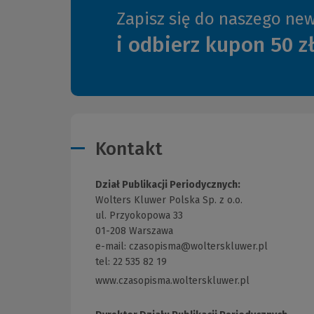
Zapisz się do naszego new
i odbierz kupon 50 z
Kontakt
Dział Publikacji Periodycznych:
Wolters Kluwer Polska Sp. z o.o.
ul. Przyokopowa 33
01-208 Warszawa
e-mail:
czasopisma@wolterskluwer.pl
tel: 22 535 82 19
www.czasopisma.wolterskluwer.pl
(Link
do
innej