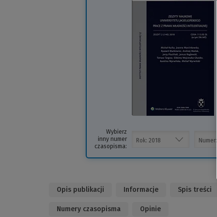
(
i
s
Wybierz
inny numer
czasopisma:
Opis publikacji
Informacje
Spis treści
Numery czasopisma
Opinie