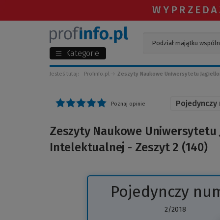
Kategorie
Jesteś tutaj:
Profinfo.pl
Zeszyty Naukowe Uniwersytetu Jagiellońs
Pojedynczy
Poznaj opinie
Zeszyty Naukowe Uniwersytetu J
Intelektualnej - Zeszyt 2 (140)
Pojedynczy nu
2/2018