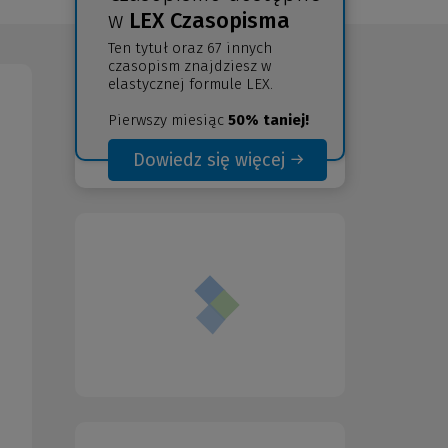
w
LEX Czasopisma
Ten tytuł oraz 67 innych
czasopism znajdziesz w
elastycznej formule LEX.
Pierwszy miesiąc
50% taniej!
Dowiedz się więcej
(Nowe
(Link
okno)
do
innej
strony)