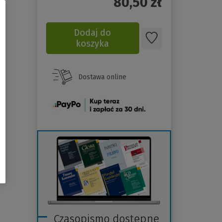
80,50
zł
Dodaj do
koszyka
Dostawa online
(Nowe
okno)
Czasopismo dostępne