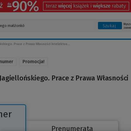
Wysz
Szukaj
zaaw
kiego. Prace z Prawa Własności Intelektua...
 numer
Promocja!
agiellońskiego. Prace z Prawa Własności
mer
Prenumerata