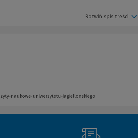
Rozwiń spis treści
szyty-naukowe-uniwersytetu-jagiellonskiego
(Link
do
innej
strony)