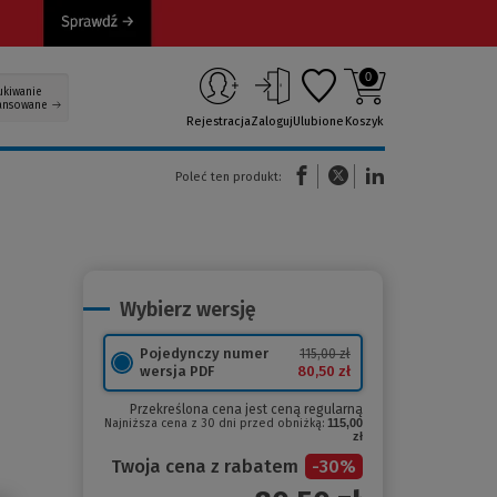
0
ukiwanie
ansowane
Rejestracja
Zaloguj
Ulubione
Koszyk
(Nowe okno)
(Link do innej strony)
(Link do innej strony)
Poleć ten produkt:
Wybierz wersję
Pojedynczy numer
115,00 zł
80,50 zł
wersja PDF
Przekreślona cena jest ceną regularną
Najniższa cena z 30 dni przed obniżką:
115,00
zł
Twoja cena z rabatem
-
30
%