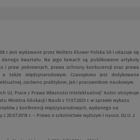
8 r. jest wydawane przez Wolters Kluwer Polska SA i ukazuje się
ca danego kwartału. Na jego łamach są publikowane artykuły
go i praw pokrewnych, prawa ochrony konkurencji oraz prawa
, a także międzynarodowym. Czasopismo jest dedykowane
elektualnej, zarówno praktykom, jak i pracownikom naukowym.
h UJ. Prace z Prawa Własności Intelektualnej” Autor otrzymuje
u Ministra Edukacji i Nauki z 17.07.2023 r. w sprawie wykazu
riałów z konferencji międzynarodowych, wydanego na
 z 20.07.2018 r. – Prawo o szkolnictwie wyższym i nauce, Dz.U. z