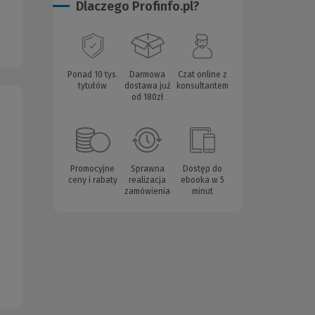
Dlaczego Profinfo.pl?
Ponad 10 tys.
Darmowa
Czat online z
tytułów
dostawa już
konsultantem
od 180zł
Promocyjne
Sprawna
Dostęp do
ceny i rabaty
realizacja
ebooka w 5
zamówienia
minut