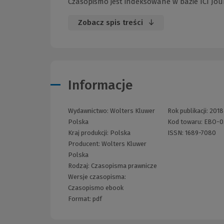
Czasopismo jest indeksowane w bazie ICI Journ
Zobacz spis treści
Informacje
Wydawnictwo:
Wolters Kluwer
Rok publikacji:
2018
Polska
Kod towaru:
EBO-0
Kraj produkcji: Polska
ISSN:
1689-7080
Producent:
Wolters Kluwer
Polska
Rodzaj:
Czasopisma prawnicze
Wersje czasopisma:
Czasopismo ebook
Format:
pdf