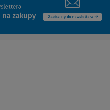
slettera
(Nowe
ł na zakupy
okno)
Zapisz się do newslettera