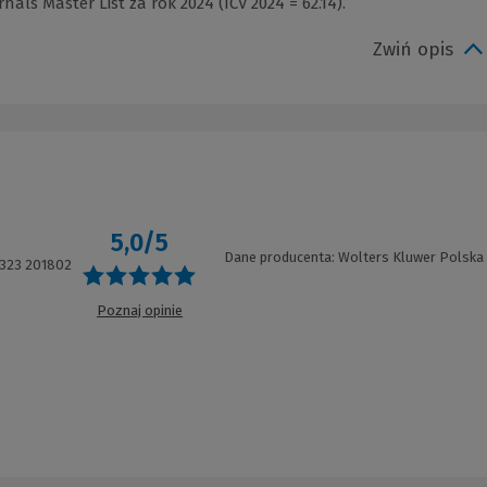
als Master List za rok 2024 (ICV 2024 = 62.14).
Zwiń opis
5,0/5
Dane producenta: Wolters Kluwer Polska
323 201802
Poznaj opinie