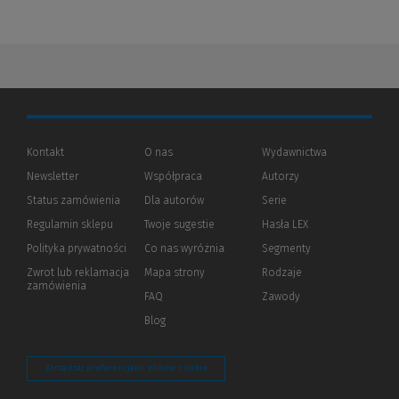
Kontakt
O nas
Wydawnictwa
Newsletter
Współpraca
Autorzy
Status zamówienia
Dla autorów
(Nowe
(Link
Serie
okno)
do
Regulamin sklepu
Twoje sugestie
Hasła LEX
innej
strony)
Polityka prywatności
(Nowe
(Link
Co nas wyróżnia
Segmenty
okno)
do
Zwrot lub reklamacja
Mapa strony
Rodzaje
innej
zamówienia
strony)
FAQ
Zawody
Blog
Zarządzaj preferencjami plików cookie