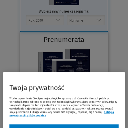
Wybierz inny numer czasopisma:
Prenumerata
Twoja prywatność
W celu zapewnienia Ci optymalnej obsługi, korzystamy z plików cookie i innych podobnych
technologii. Dane zebrane za pomocą tych technologii wykorzystujemy do różnych celów, między
innymi do ulepszania funkcjonalności strony, zapamiętywania Twoich preferencji,
Sprawdź
wyświetlania najtrafniejszych treści oraz najbardziej przydatnych reklam. Możesz wybrać
swoje preferencje, klikając w link. Aby dowiedzieć się więcej, zapoznaj się z naszą
Polityką
prywatności i plików cookies
(Nowe okno)
(Link do innej strony)