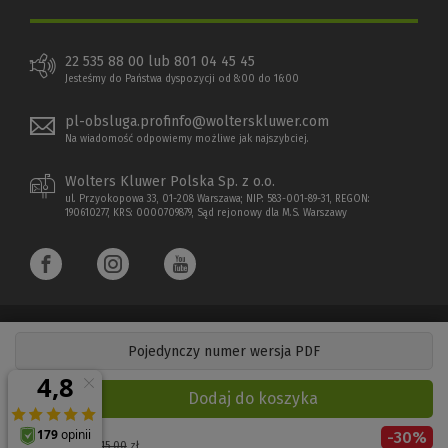
22 535 88 00 lub 801 04 45 45
Jesteśmy do Państwa dyspozycji od 8:00 do 16:00
pl-obsluga.profinfo@wolterskluwer.com
Na wiadomość odpowiemy możliwe jak najszybciej.
Wolters Kluwer Polska Sp. z o.o.
ul. Przyokopowa 33, 01-208 Warszawa; NIP: 583-001-89-31, REGON:
190610277, KRS: 0000709879, Sąd rejonowy dla M.S. Warszawy
Pojedynczy numer wersja PDF
Copyright 1997 - 2026 Wolters Kluwer Polska Sp. z o.o.
Dodaj do koszyka
Płatności elektroniczne
-
30
%
(Nowe
(Link
Cena regularna:
115,00
zł