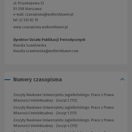
ul. Przyokopowa 33
01-208 Warszawa
e-mail:
czasopisma@wolterskluwer.pl
tel: 22 535 82 19
www.czasopisma.wolterskluwer.pl
(Link
do
innej
Dyrektor Działu Publikacji Periodycznych
strony)
Klaudia Szawłowska
klaudia.szawlowska@wolterskluwer.com
Numery czasopisma
Zeszyty Naukowe Uniwersytetu Jagiellońskiego. Prace z Prawa
Własności Intelektualnej - Zeszyt 2 (172)
Zeszyty Naukowe Uniwersytetu Jagiellońskiego. Prace z Prawa
Własności Intelektualnej - Zeszyt 1 (171)
Zeszyty Naukowe Uniwersytetu Jagiellońskiego. Prace z Prawa
Własności Intelektualnej - Zeszyt 4 (170)