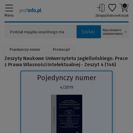
0
Menu
Zaloguj
Ulubione
Koszyk
Wyszukiwanie
Szukaj
zaawansowane
Pojedynczy numer
Promocja!
Zeszyty Naukowe Uniwersytetu Jagiellońskiego. Prace
z Prawa Własności Intelektualnej - Zeszyt 4 (146)
Pojedynczy numer
4/2019
(Link
do
innej
strony)