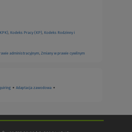
(KPK)
,
Kodeks Pracy (KP)
,
Kodeks Rodzinny i
rawie administracyjnym
,
Zmiany w prawie cywilnym
quiring
●
Adaptacja zawodowa
●