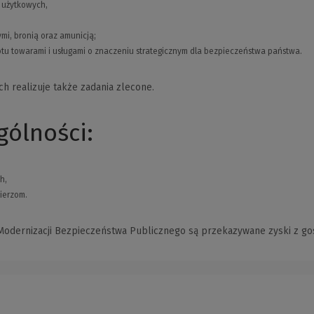
 użytkowych,
i, bronią oraz amunicją;
rotu towarami i usługami o znaczeniu strategicznym dla bezpieczeństwa państwa.
 realizuje także zadania zlecone.
gólności:
h,
nierzom.
z Modernizacji Bezpieczeństwa Publicznego są przekazywane zyski z g