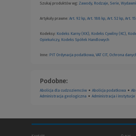
Szukaj produktów wg:
Zawody
,
Rodzaje
,
Serie
,
Wydawni
Artykuły prawne:
Art. 92 kp
,
Art. 188 kp
,
Art. 52 kp
,
Art. 1
Kodeksy:
Kodeks Karny (KK)
,
Kodeks Cywilny (KC)
,
Kode
Opiekuńczy
,
Kodeks Spółek Handlowych
Inne:
PIT
Ordynacja podatkowa
,
VAT
CIT
,
Ochrona danyc
Podobne:
Abolicja dla cudzoziemców
●
Abolicja podatkowa
●
Ab
Administracja geologiczna
●
Administracja i instytuc
Kontakt
O nas