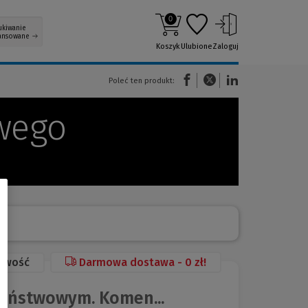
0
ukiwanie
ansowane
Koszyk
Ulubione
Zaloguj
(Nowe okno)
(Link do innej strony)
(Link do innej strony)
Poleć ten produkt:
wego
owość
Darmowa dostawa - 0 zł!
aństwowym. Komen...