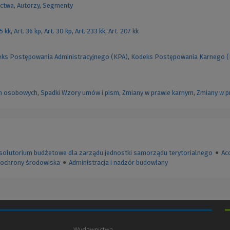
ctwa
,
Autorzy
,
Segmenty
55 kk
,
Art. 36 kp
,
Art. 30 kp
,
Art. 233 kk
,
Art. 207 kk
ks Postępowania Administracyjnego (KPA)
,
Kodeks Postępowania Karnego 
h osobowych
,
Spadki
Wzory umów i pism
,
Zmiany w prawie karnym
,
Zmiany w p
solutorium budżetowe dla zarządu jednostki samorządu terytorialnego
●
Ac
je ochrony środowiska
●
Administracja i nadzór budowlany
Wydawnictwa