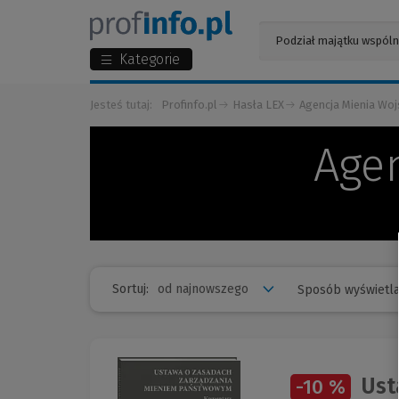
Kategorie
Jesteś tutaj:
Profinfo.pl
Hasła LEX
Agencja Mienia Wo
Age
Sortuj:
Sposób wyświetla
Ust
-10 %