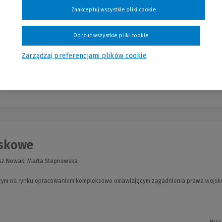
eata Chłodzińska, Paweł Durzyński, Filip Grzegorczyk, Miłosz Kłosowi...
Zaakceptuj wszystkie pliki cookie
oblematykę zarządzania różnymi składnikami mienia państwowego, szczególną
Odrzuć wszystkie pliki cookie
Zarządzaj preferencjami plików cookie
Najni
jskowe
iusz Nowak, Marta Stepnowska
wszym na rynku opracowaniem kompleksowo omawiającym zagadnienia prawa wojs