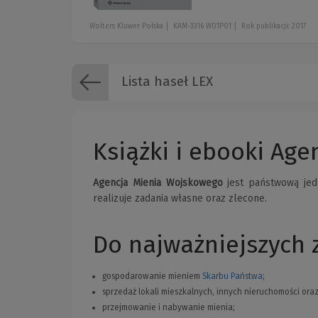
Wolters Kluwer Polska
KAM-3316 W01P01
Rok publikacji: 2017
Lista haseł LEX
Książki i ebooki Ag
Agencja Mienia Wojskowego
jest państwową jed
realizuje zadania własne oraz zlecone.
Do najważniejszych 
gospodarowanie mieniem
Skarbu Państwa
;
sprzedaż lokali mieszkalnych, innych nieruchomości oraz 
przejmowanie i nabywanie mienia;