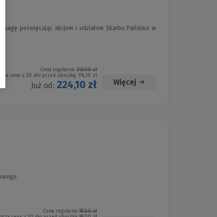
 uwagę poświęcając akcjom i udziałom Skarbu Państwa w
Cena regularna:
249,00 zł
ższa cena z 30 dni przed obniżką:
174,30 zł
Więcej
224,10 zł
Już od:
kowego.
Cena regularna:
99,00 zł