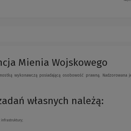
Najni
encja Mienia Wojskowego
nostką wykonawczą posiadającą osobowość prawną. Nadzorowana j
zadań własnych należą:
infrastruktury;