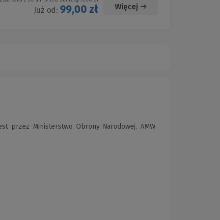
ższa cena z 30 dni przed obniżką:
99,00 zł
Więcej
99,00 zł
Już od:
est przez Ministerstwo Obrony Narodowej. AMW