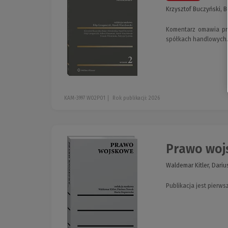
Krzysztof Buczyński, B
Komentarz omawia pr
spółkach handlowych.
KAM-3997 W02P01
Rok publikacji: 2026
Prawo wo
Waldemar Kitler, Dar
Publikacja jest pier